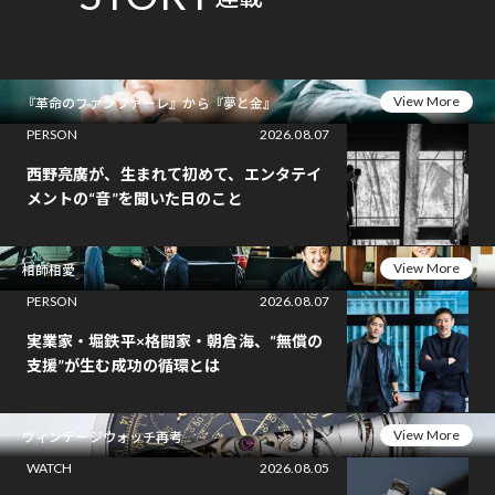
View More
『革命のファンファーレ』から『夢と金』
PERSON
2026.08.07
西野亮廣が、生まれて初めて、エンタテイ
メントの“音”を聞いた日のこと
View More
相師相愛
PERSON
2026.08.07
実業家・堀鉄平×格闘家・朝倉海、“無償の
支援”が生む成功の循環とは
View More
ヴィンテージウォッチ再考
WATCH
2026.08.05