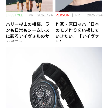
LIFESTYLE
PR
2026.7.24
PERSON
PR
2026.7.24
ハリー杉山の相棒、ラ
作家・原田マハ「日本
ンも日常もシームレス
のモノ作りを応援して
に彩るアイヴォルのサ
いきたい」【アイヴァ
ングラス
ン】