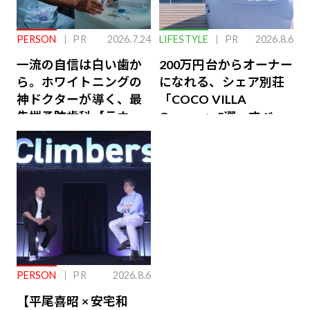
PERSON
PR
2026.7.24
LIFESTYLE
PR
2026.8.6
一流の自信は白い歯か
200万円台からオーナー
ら。ホワイトニングの
になれる、シェア別荘
神ドクターが導く、最
「COCO VILLA
先端予防歯科【ラウン
Owners」3選。すべて
ジ会員特典あり】
が絶景、収益も得られ
るその仕組みとは
PERSON
PR
2026.8.6
【平尾喜昭 × 安宅和