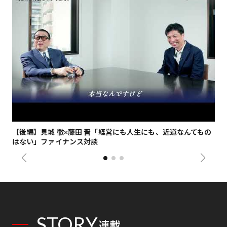
【後編】見城 徹×藤田 晋「経営にも人生にも、近道なんてもの
【
はない」ファイナンス対談
総
STORY
連載