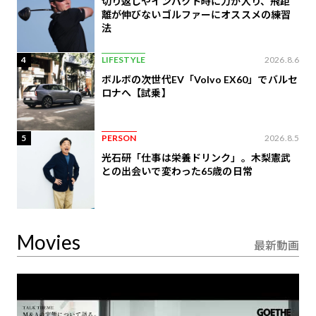
切り返しやインパクト時に力が入り、飛距
離が伸びないゴルファーにオススメの練習
法
4
LIFESTYLE
2026.8.6
ボルボの次世代EV「Volvo EX60」でバルセ
ロナへ【試乗】
5
PERSON
2026.8.5
光石研「仕事は栄養ドリンク」。木梨憲武
との出会いで変わった65歳の日常
Movies
最新動画