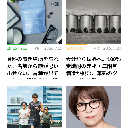
LIFESTYLE
PR
2026.7.15
GOURMET
PR
2026.7.24
資料の置き場所を忘れ
大分から世界へ。100％
た、名前から顔が思い
麦焼酎の元祖・二階堂
出せない、言葉が出て
酒造が挑む、革新のグ
こない…認知機能の低
ローバル戦略
下を救う、脳のインナ
ーケアとは