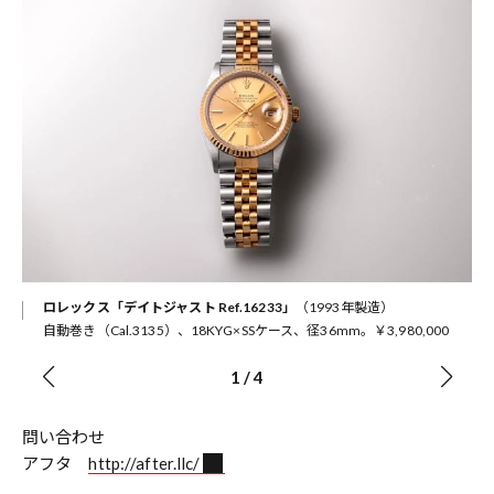
ロレックス「デイトジャスト Ref.16233」
（1993年製造）
自動巻き（Cal.3135）、18KYG×SSケース、径36mm。￥3,980,000
1
/
4
問い合わせ
アフタ
http://after.llc/