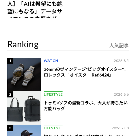
人】「AIは希望にも絶
望にもなる」データサ
イエンスの先駆者が語
り合うAI時代の意思決
定
Ranking
人気記事
1
WATCH
2026.8.5
36mmのヴィンテージ"ビッグオイスター"。
ロレックス「オイスター Ref.6424」
2
LIFESTYLE
2026.8.6
トゥミ×ソフの最新コラボ、大人が持ちたい
万能バッグ
3
LIFESTYLE
2026.7.30