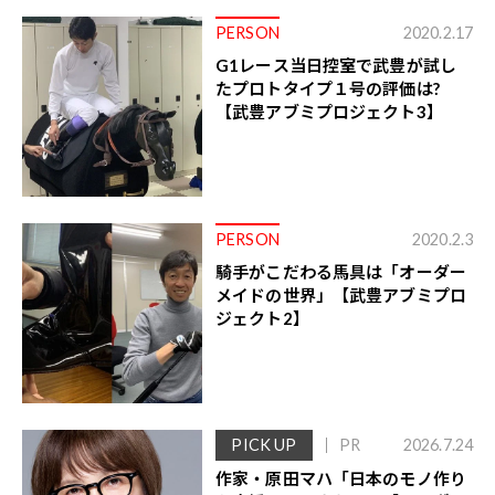
PERSON
2020.2.17
G1レース当日控室で武豊が試し
たプロトタイプ１号の評価は?
【武豊アブミプロジェクト3】
PERSON
2020.2.3
騎手がこだわる馬具は「オーダー
メイドの世界」【武豊アブミプロ
ジェクト2】
PICK UP
PR
2026.7.24
作家・原田マハ「日本のモノ作り