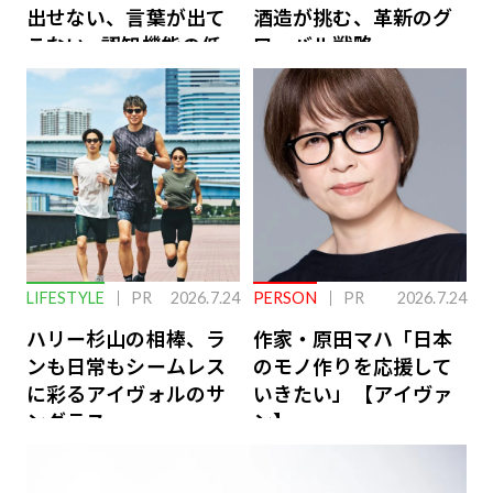
出せない、言葉が出て
酒造が挑む、革新のグ
こない…認知機能の低
ローバル戦略
下を救う、脳のインナ
ーケアとは
LIFESTYLE
PR
2026.7.24
PERSON
PR
2026.7.24
ハリー杉山の相棒、ラ
作家・原田マハ「日本
ンも日常もシームレス
のモノ作りを応援して
に彩るアイヴォルのサ
いきたい」【アイヴァ
ングラス
ン】