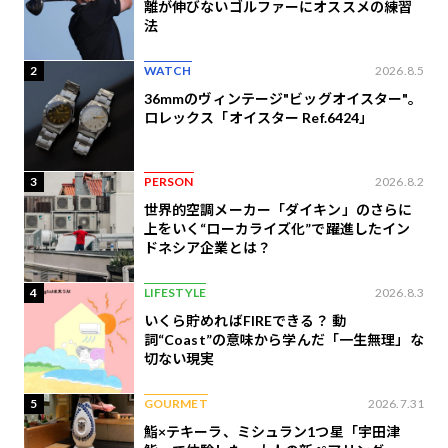
離が伸びないゴルファーにオススメの練習
法
2
WATCH
2026.8.5
36mmのヴィンテージ"ビッグオイスター"。
ロレックス「オイスター Ref.6424」
3
PERSON
2026.8.2
世界的空調メーカー「ダイキン」のさらに
上をいく“ローカライズ化”で躍進したイン
ドネシア企業とは？
4
LIFESTYLE
2026.8.3
いくら貯めればFIREできる？ 動
詞“Coast”の意味から学んだ「一生無理」な
切ない現実
5
GOURMET
2026.7.31
鮨×テキーラ、ミシュラン1つ星「宇田津