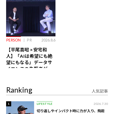
PERSON
PR
2026.8.6
【平尾喜昭 × 安宅和
人】「AIは希望にも絶
望にもなる」データサ
イエンスの先駆者が語
り合うAI時代の意思決
定
Ranking
人気記事
1
LIFESTYLE
2026.7.30
切り返しやインパクト時に力が入り、飛距