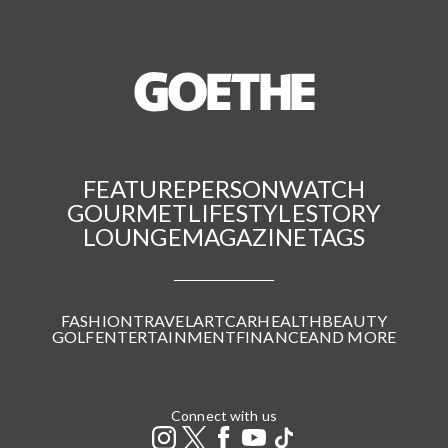
FEATURE
PERSON
WATCH
GOURMET
LIFESTYLE
STORY
LOUNGE
MAGAZINE
TAGS
FASHION
TRAVEL
ART
CAR
HEALTH
BEAUTY
GOLF
ENTERTAINMENT
FINANCE
AND MORE
Connect with us