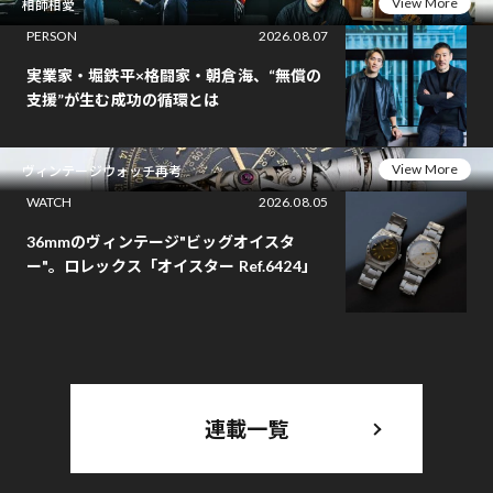
View More
相師相愛
PERSON
2026.08.07
実業家・堀鉄平×格闘家・朝倉海、“無償の
支援”が生む成功の循環とは
View More
ヴィンテージウォッチ再考
WATCH
2026.08.05
36mmのヴィンテージ"ビッグオイスタ
ー"。ロレックス「オイスター Ref.6424」
連載一覧