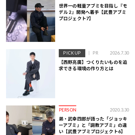
世界一の軽量アブミを目指し『モ
デル 2』開発へ着手【武豊アブミ
プロジェクト7】
PICK UP
PR
2026.7.30
【西野亮廣】つくりたいものを追
求できる環境の作り方とは
PERSON
2020.3.30
弟・武幸四郎が語った「ジョッキ
ーアブミ」と「調教アブミ」の違
い【武豊アブミプロジェクト6】