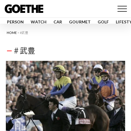
PERSON
WATCH
CAR
GOURMET
GOLF
LIFEST
HOME
#武豊
# 武豊