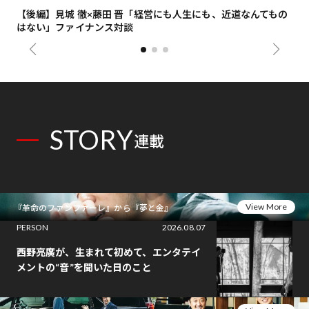
【後編】見城 徹×藤田 晋「経営にも人生にも、近道なんてもの
【
はない」ファイナンス対談
総
STORY
連載
View More
『革命のファンファーレ』から『夢と金』
PERSON
2026.08.07
西野亮廣が、生まれて初めて、エンタテイ
メントの“音”を聞いた日のこと