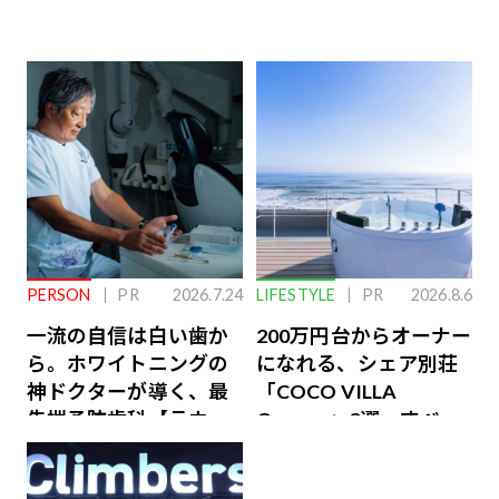
PERSON
PR
2026.7.24
LIFESTYLE
PR
2026.8.6
一流の自信は白い歯か
200万円台からオーナー
ら。ホワイトニングの
になれる、シェア別荘
神ドクターが導く、最
「COCO VILLA
先端予防歯科【ラウン
Owners」3選。すべて
ジ会員特典あり】
が絶景、収益も得られ
るその仕組みとは