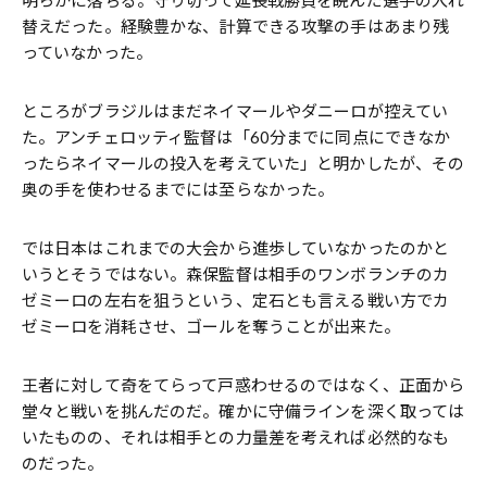
明らかに落ちる。守り切って延長戦勝負を睨んだ選手の入れ
替えだった。経験豊かな、計算できる攻撃の手はあまり残
っていなかった。
ところがブラジルはまだネイマールやダニーロが控えてい
た。アンチェロッティ監督は「60分までに同点にできなか
ったらネイマールの投入を考えていた」と明かしたが、その
奥の手を使わせるまでには至らなかった。
では日本はこれまでの大会から進歩していなかったのかと
いうとそうではない。森保監督は相手のワンボランチのカ
ゼミーロの左右を狙うという、定石とも言える戦い方でカ
ゼミーロを消耗させ、ゴールを奪うことが出来た。
王者に対して奇をてらって戸惑わせるのではなく、正面から
堂々と戦いを挑んだのだ。確かに守備ラインを深く取っては
いたものの、それは相手との力量差を考えれば必然的なも
のだった。