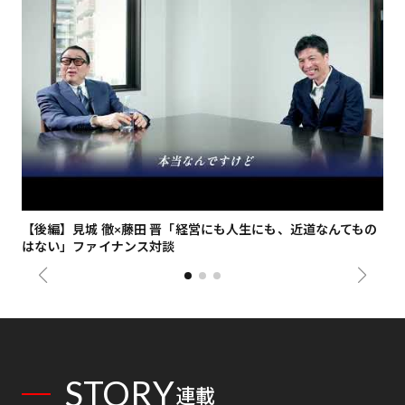
【後編】見城 徹×藤田 晋「経営にも人生にも、近道なんてもの
【
はない」ファイナンス対談
総
STORY
連載