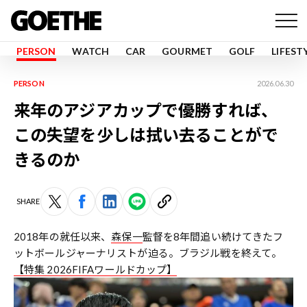
PERSON
WATCH
CAR
GOURMET
GOLF
LIFEST
PERSON
2026.06.30
来年のアジアカップで優勝すれば、
この失望を少しは拭い去ることがで
きるのか
SHARE
2018年の就任以来、
森保一
監督を8年間追い続けてきたフ
ットボールジャーナリストが迫る。ブラジル戦を終えて。
【特集 2026FIFAワールドカップ】