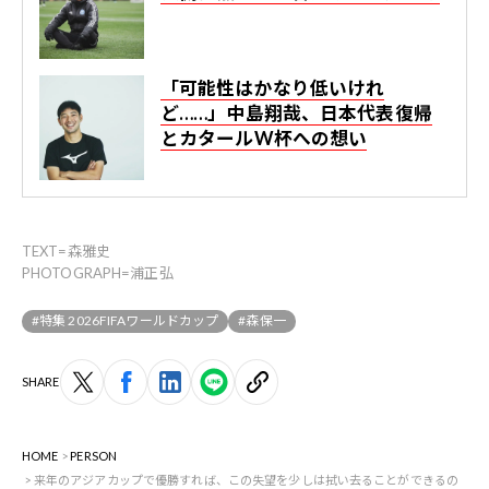
「可能性はかなり低いけれ
ど……」中島翔哉、日本代表復帰
とカタールW杯への想い
TEXT=森雅史
PHOTOGRAPH=浦正弘
#特集 2026FIFAワールドカップ
#森保一
SHARE
HOME
PERSON
来年のアジアカップで優勝すれば、この失望を少しは拭い去ることができるの