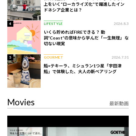
上をいく“ローカライズ化”で躍進したイン
ドネシア企業とは？
4
LIFESTYLE
2026.8.3
いくら貯めればFIREできる？ 動
詞“Coast”の意味から学んだ「一生無理」な
切ない現実
5
GOURMET
2026.7.31
鮨×テキーラ、ミシュラン1つ星「宇田津
鮨」で体験した、大人の新ペアリング
Movies
最新動画