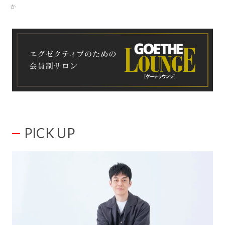
か
PICK UP