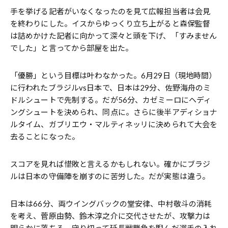
手を挙げる記者がいなくなったのを見て広報担当者は会見
を終わりにした。イスからゆっくり立ち上がると森保監督
は詰めかけた記者に向かって深々と頭を下げ、「すみません
でした」と言ってから部屋を出た。
「優勝」という目標は叶わなかった。6月29日（現地時間）
に行われたブラジルvs日本で、日本は29分、佐野海舟のミ
ドルシュートで先制する。だが56分、カゼミーロにヘディ
ングシュートを決められ、同点に。さらに後半アディショナ
ルタイム、ガブリエウ・マルティネッリに決められて大会を
去ることになった。
スコアを見れば惜敗と言えるかもしれない。確かにブラジ
ルは日本の守備陣を崩すのに苦労した。だが実態は違う。
日本は66分、両ウイングバックの堂安律、中村敬斗の消耗
を考え、菅原由勢、鈴木淳之介に交代させたが、攻撃力は