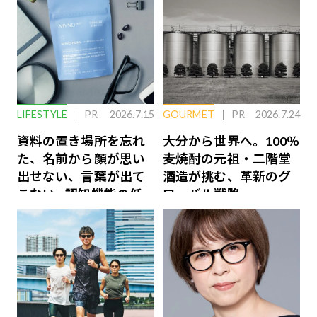
LIFESTYLE
PR
2026.7.15
GOURMET
PR
2026.7.24
資料の置き場所を忘れ
大分から世界へ。100％
た、名前から顔が思い
麦焼酎の元祖・二階堂
出せない、言葉が出て
酒造が挑む、革新のグ
こない…認知機能の低
ローバル戦略
下を救う、脳のインナ
ーケアとは