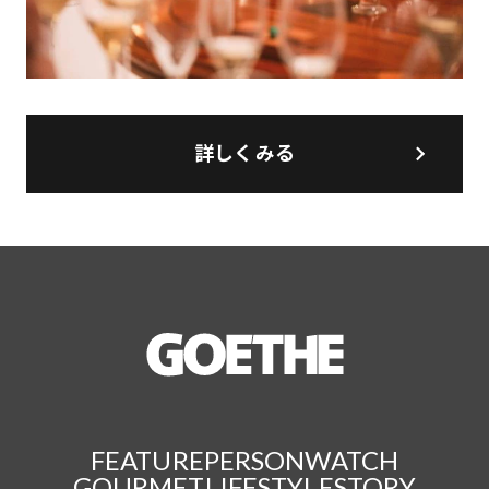
詳しくみる
FEATURE
PERSON
WATCH
GOURMET
LIFESTYLE
STORY