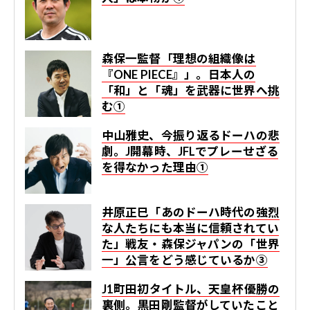
森保一監督「理想の組織像は
『ONE PIECE』」。日本人の
「和」と「魂」を武器に世界へ挑
む①
中山雅史、今振り返るドーハの悲
劇。J開幕時、JFLでプレーせざる
を得なかった理由①
井原正巳「あのドーハ時代の強烈
な人たちにも本当に信頼されてい
た」戦友・森保ジャパンの「世界
一」公言をどう感じているか③
J1町田初タイトル、天皇杯優勝の
裏側。黒田剛監督がしていたこと