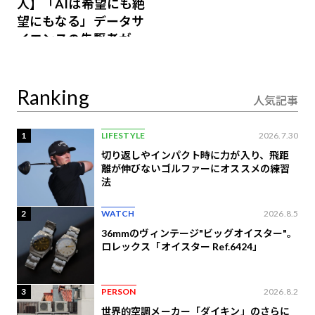
人】「AIは希望にも絶
望にもなる」データサ
イエンスの先駆者が語
り合うAI時代の意思決
定
Ranking
人気記事
1
LIFESTYLE
2026.7.30
切り返しやインパクト時に力が入り、飛距
離が伸びないゴルファーにオススメの練習
法
2
WATCH
2026.8.5
36mmのヴィンテージ"ビッグオイスター"。
ロレックス「オイスター Ref.6424」
3
PERSON
2026.8.2
世界的空調メーカー「ダイキン」のさらに