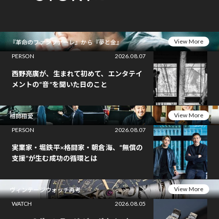
View More
『革命のファンファーレ』から『夢と金』
PERSON
2026.08.07
西野亮廣が、生まれて初めて、エンタテイ
メントの“音”を聞いた日のこと
View More
相師相愛
PERSON
2026.08.07
実業家・堀鉄平×格闘家・朝倉海、“無償の
支援”が生む成功の循環とは
View More
ヴィンテージウォッチ再考
WATCH
2026.08.05