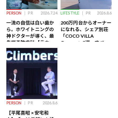
PERSON
PR
2026.7.24
LIFESTYLE
PR
2026.8.6
一流の自信は白い歯か
200万円台からオーナー
ら。ホワイトニングの
になれる、シェア別荘
神ドクターが導く、最
「COCO VILLA
先端予防歯科【ラウン
Owners」3選。すべて
ジ会員特典あり】
が絶景、収益も得られ
るその仕組みとは
PERSON
PR
2026.8.6
【平尾喜昭 × 安宅和