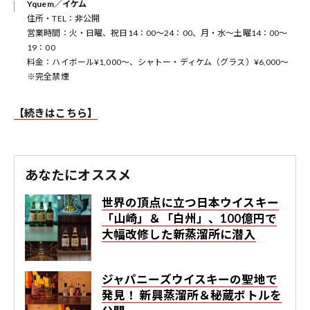
Yquem／イケム
住所・TEL：非公開
営業時間：火・日曜、祝日14：00～24：00、月・水～土曜14：00～
19：00
料金：ハイボール¥1,000～、シャトー・ディケム（グラス）¥6,000～
※完全禁煙
【続きはこちら】
あなたにオススメ
世界の頂点に立つ日本ウイスキー
「山崎」＆「白州」、100億円で
大幅改修した新蒸溜所に潜入
ジャパニーズウイスキーの聖地で
発見！ 新興蒸溜所＆秘蔵ボトルを