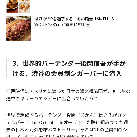
世界のVIPを魅了する、肉の殿堂「SMITH ＆
WOLLENSKY」が銀座に初上陸
3．世界的バーテンダー後閑信吾が手が
ける、渋谷の会員制シガーバーに潜入
江戸時代にアメリカに渡った日本の遣米視節団が、もし旅の
途中のキューバでシガーに出合っていたら？
世界で活躍するバーテンダー
後閑（ごかん）信吾
氏がカク
テルバー「The SG Club」をオープンした際に組み立てた過
去の日本と海外を結ぶストーリー。それは2Fの会員制のシ