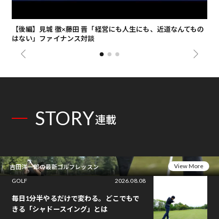
【後編】見城 徹×藤田 晋「経営にも人生にも、近道なんてもの
【
はない」ファイナンス対談
総
STORY
連載
View More
吉田洋一郎の最新ゴルフレッスン
GOLF
2026.08.08
毎日1分半やるだけで変わる。どこでもで
きる「シャドースイング」とは