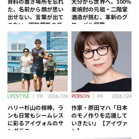
資料の置き場所を忘れ
大分から世界へ。100％
た、名前から顔が思い
麦焼酎の元祖・二階堂
出せない、言葉が出て
酒造が挑む、革新のグ
こない…認知機能の低
ローバル戦略
下を救う、脳のインナ
ーケアとは
LIFESTYLE
PR
2026.7.24
PERSON
PR
2026.7.24
ハリー杉山の相棒、ラ
作家・原田マハ「日本
ンも日常もシームレス
のモノ作りを応援して
に彩るアイヴォルのサ
いきたい」【アイヴァ
ングラス
ン】