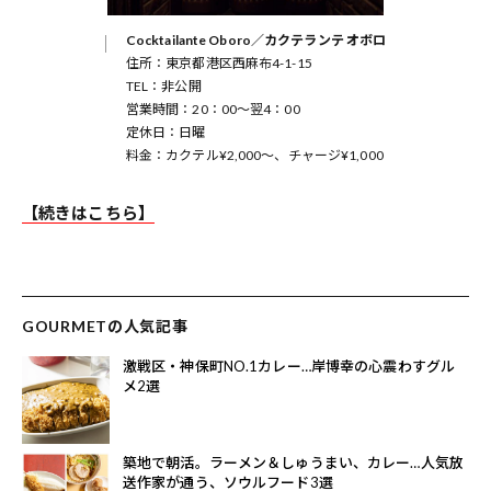
Cocktailante Oboro／カクテランテ オボロ
住所：東京都港区西麻布4-1-15
TEL：非公開
営業時間：20：00～翌4：00
定休日：日曜
料金：カクテル¥2,000～、チャージ¥1,000
【続きはこちら】
GOURMETの人気記事
激戦区・神保町NO.1カレー…岸博幸の心震わすグル
メ2選
築地で朝活。ラーメン＆しゅうまい、カレー…人気放
送作家が通う、ソウルフード3選