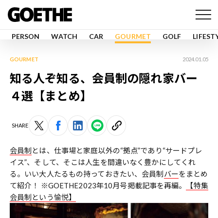
PERSON
WATCH
CAR
GOURMET
GOLF
LIFEST
GOURMET
2024.01.05
知る人ぞ知る、会員制の隠れ家バー
４選【まとめ】
SHARE
会員制
とは、仕事場と家庭以外の“拠点”であり“サードプレ
イス”、そして、そこは人生を間違いなく豊かにしてくれ
る。いい大人たるもの持っておきたい、会員制
バー
をまとめ
て紹介！ ※GOETHE2023年10月号掲載記事を再編。
【特集
会員制という愉悦】