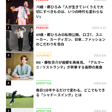
70歳・郷ひろみ「人が生きていくうえで大
切にすべきものは、いつの時代も変わらな
い」
2
PERSON
2025.6.13
69歳・郷ひろみの私物公開。ロゴT、スニ
ーカー、カーディガン、日傘…ファッション
のこだわりを告白
3
GOURMET
2026.8.8
INI・藤牧京介が故郷を再発見。「アルマー
ニ / リストランテ」が昇華する長野の美食
4
LIFESTYLE
2026.8.8
毎日1分半やるだけで変わる。どこでもでき
る「シャドースイング」とは
5
LIFESTYLE
2026.8.6