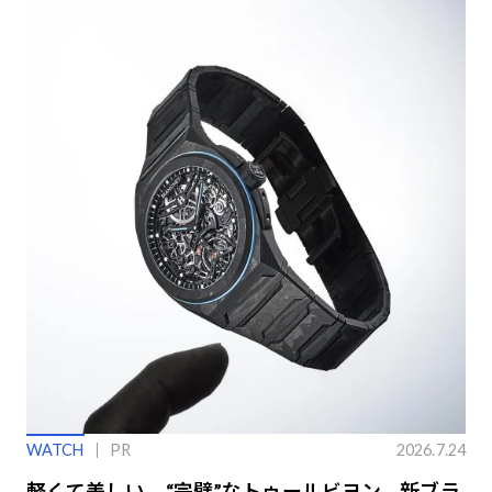
WATCH
PR
2026.7.24
軽くて美しい、“完璧”なトゥールビヨン。新ブラ