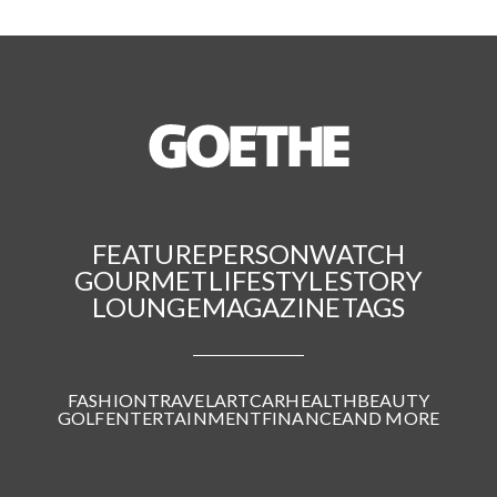
FEATURE
PERSON
WATCH
GOURMET
LIFESTYLE
STORY
LOUNGE
MAGAZINE
TAGS
FASHION
TRAVEL
ART
CAR
HEALTH
BEAUTY
GOLF
ENTERTAINMENT
FINANCE
AND MORE