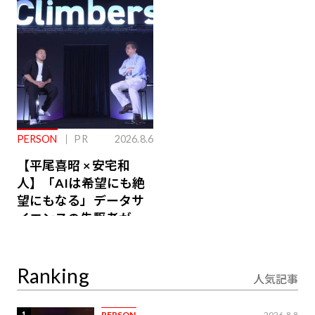
るその仕組みとは
PERSON
PR
2026.8.6
【平尾喜昭 × 安宅和
人】「AIは希望にも絶
望にもなる」データサ
イエンスの先駆者が語
り合うAI時代の意思決
定
Ranking
人気記事
1
PERSON
2026.8.8