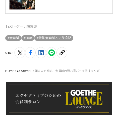
TEXT=ゲーテ編集部
#会員制
#BAR
#特集 会員制という愉悦
SHARE
HOME
GOURMET
知る人ぞ知る、会員制の隠れ家バー４選【まとめ】