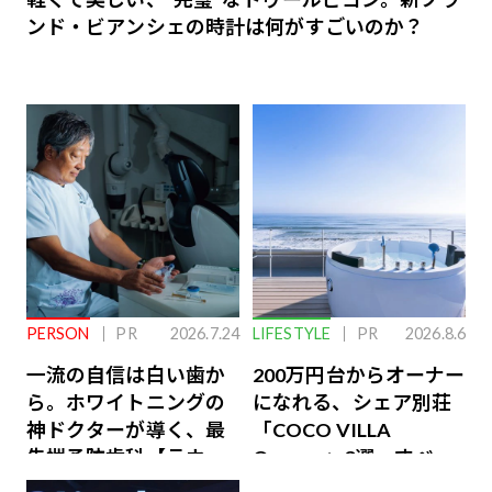
ンド・ビアンシェの時計は何がすごいのか？
PERSON
PR
2026.7.24
LIFESTYLE
PR
2026.8.6
一流の自信は白い歯か
200万円台からオーナー
ら。ホワイトニングの
になれる、シェア別荘
神ドクターが導く、最
「COCO VILLA
先端予防歯科【ラウン
Owners」3選。すべて
ジ会員特典あり】
が絶景、収益も得られ