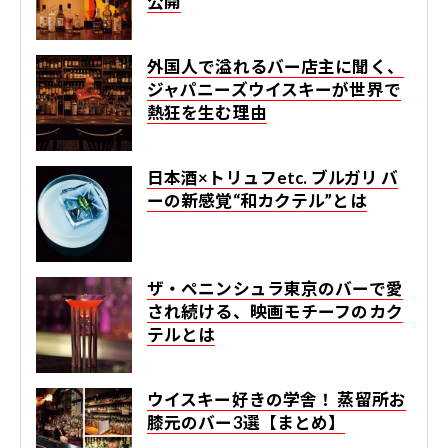
公開
外国人で溢れるバー店主に聞く、
ジャパニーズウイスキーが世界で
熱狂を生む理由
日本酒×トリュフetc. ブルガリ バ
ーの新感覚“和カクテル”とは
ザ・ペニンシュラ東京のバーで愛
され続ける、映画モチーフのカク
テルとは
ウイスキー好きの学舎！ 蒸留所お
膝元のバー3選【まとめ】