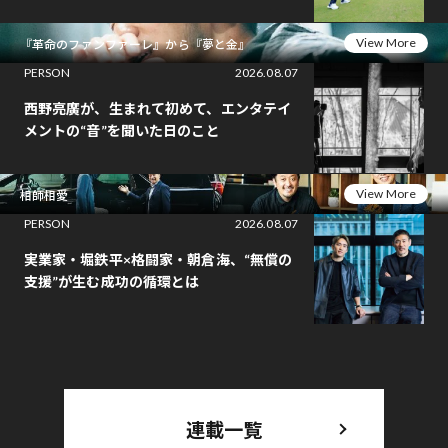
View More
『革命のファンファーレ』から『夢と金』
PERSON
2026.08.07
西野亮廣が、生まれて初めて、エンタテイ
メントの“音”を聞いた日のこと
View More
相師相愛
PERSON
2026.08.07
実業家・堀鉄平×格闘家・朝倉海、“無償の
支援”が生む成功の循環とは
連載一覧