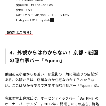
TEL：03-6427-0204
営業時間：19：00～03：00
定休日：なし
料金：カクテル¥1,900～、チャージ10％
Instagram：
＠the-sg-club
【続きはこちら】
4．外観からはわからない！ 京都・祇園
の隠れ家バー「Yquem」
祇園花見小路からも近い、骨董街の一角に黒塗りの店舗が
ある。外観からは、店舗なのか住宅なのかすらわからな
い。ここは昼から夜まで営業する紹介制バー「Yquem」だ。
店主の村上亮太氏は、オーセンティックバー「Bar RM」の
オーナーバーテンダー。2012年に開業したこの店も、路地