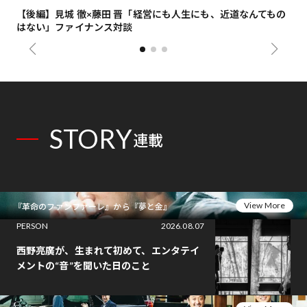
【後編】見城 徹×藤田 晋「経営にも人生にも、近道なんてもの
【
はない」ファイナンス対談
総
STORY
連載
View More
『革命のファンファーレ』から『夢と金』
PERSON
2026.08.07
西野亮廣が、生まれて初めて、エンタテイ
メントの“音”を聞いた日のこと