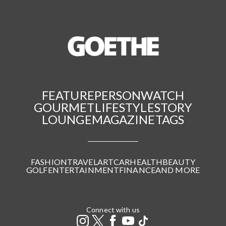
FEATURE
PERSON
WATCH
GOURMET
LIFESTYLE
STORY
LOUNGE
MAGAZINE
TAGS
FASHION
TRAVEL
ART
CAR
HEALTH
BEAUTY
GOLF
ENTERTAINMENT
FINANCE
AND MORE
Connect with us