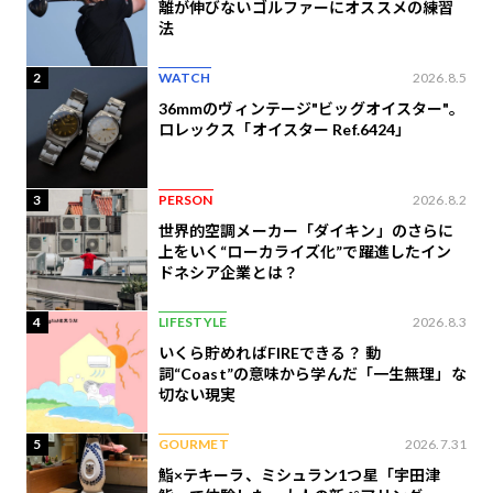
離が伸びないゴルファーにオススメの練習
法
2
WATCH
2026.8.5
36mmのヴィンテージ"ビッグオイスター"。
ロレックス「オイスター Ref.6424」
3
PERSON
2026.8.2
世界的空調メーカー「ダイキン」のさらに
上をいく“ローカライズ化”で躍進したイン
ドネシア企業とは？
4
LIFESTYLE
2026.8.3
いくら貯めればFIREできる？ 動
詞“Coast”の意味から学んだ「一生無理」な
切ない現実
5
GOURMET
2026.7.31
鮨×テキーラ、ミシュラン1つ星「宇田津