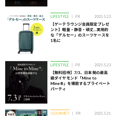
LIFESTYLE
PR
2025.5.23
【ゲーテラウンジ会員限定プレゼ
ント】軽量・静音・頑丈…実用的
な「デルセー」のスーツケースを
1名に
LIFESTYLE
PR
2025.5.23
【無料招待】7/3、日本発の最高
級ダイヤモンド「Mine to
Mine®」を堪能するプライベート
パーティ
GOURMET
PR
2025.5.21