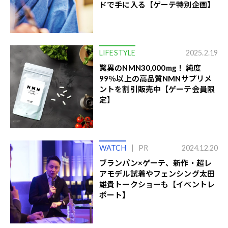
ドで手に入る【ゲーテ特別企画】
LIFESTYLE
2025.2.19
驚異のNMN30,000mg！ 純度
99％以上の高品質NMNサプリメ
ントを割引販売中【ゲーテ会員限
定】
WATCH
PR
2024.12.20
ブランパン×ゲーテ、新作・超レ
アモデル試着やフェンシング太田
雄貴トークショーも【イベントレ
ポート】