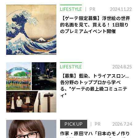
LIFESTYLE
PR
2024.11.22
【ゲーテ限定募集】浮世絵の世界
的名画を見て、買える！ 1日限り
のプレミアムイベント開催
LIFESTYLE
2024.8.25
【募集】藍染、トライアスロン…
各分野のトッププロから学べ
る、”ゲーテの最上級コミュニテ
ィ”
PICK UP
PR
2026.7.24
作家・原田マハ「日本のモノ作り