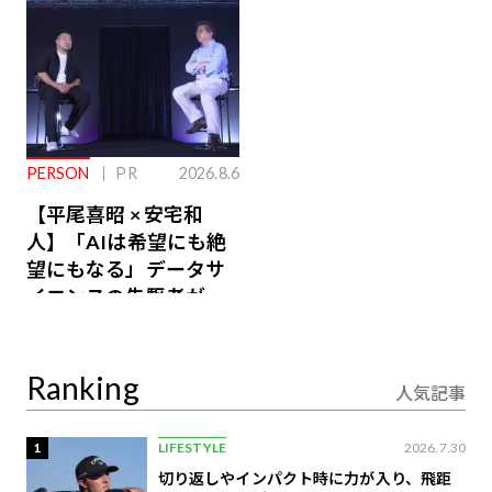
PERSON
PR
2026.8.6
【平尾喜昭 × 安宅和
人】「AIは希望にも絶
望にもなる」データサ
イエンスの先駆者が語
り合うAI時代の意思決
定
Ranking
人気記事
1
LIFESTYLE
2026.7.30
切り返しやインパクト時に力が入り、飛距