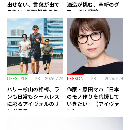
出せない、言葉が出て
酒造が挑む、革新のグ
こない…認知機能の低
ローバル戦略
下を救う、脳のインナ
ーケアとは
LIFESTYLE
PR
2026.7.24
PERSON
PR
2026.7.24
ハリー杉山の相棒、ラ
作家・原田マハ「日本
ンも日常もシームレス
のモノ作りを応援して
に彩るアイヴォルのサ
いきたい」【アイヴァ
ングラス
ン】