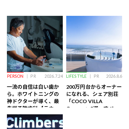
PERSON
PR
2026.7.24
LIFESTYLE
PR
2026.8.6
一流の自信は白い歯か
200万円台からオーナー
ら。ホワイトニングの
になれる、シェア別荘
神ドクターが導く、最
「COCO VILLA
先端予防歯科【ラウン
Owners」3選。すべて
ジ会員特典あり】
が絶景、収益も得られ
るその仕組みとは