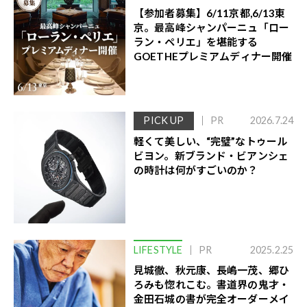
【参加者募集】6/11京都,6/13東
京。最高峰シャンパーニュ「ロー
ラン・ペリエ」を堪能する
GOETHEプレミアムディナー開催
PICK UP
PR
2026.7.24
軽くて美しい、“完璧”なトゥール
ビヨン。新ブランド・ビアンシェ
の時計は何がすごいのか？
LIFESTYLE
PR
2025.2.25
見城徹、秋元康、長嶋一茂、郷ひ
ろみも惚れこむ。書道界の鬼才・
金田石城の書が完全オーダーメイ