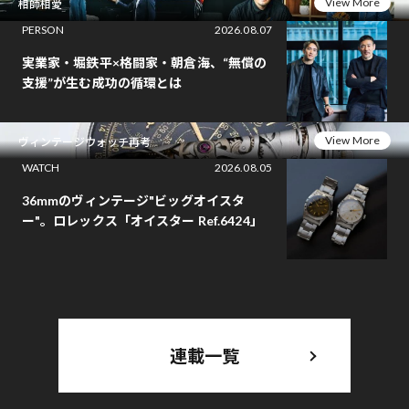
View More
相師相愛
PERSON
2026.08.07
実業家・堀鉄平×格闘家・朝倉海、“無償の
支援”が生む成功の循環とは
View More
ヴィンテージウォッチ再考
WATCH
2026.08.05
36mmのヴィンテージ"ビッグオイスタ
ー"。ロレックス「オイスター Ref.6424」
連載一覧