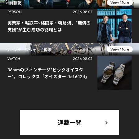
View More
相師相愛
PERSON
2026.08.07
実業家・堀鉄平×格闘家・朝倉海、“無償の
支援”が生む成功の循環とは
View More
ヴィンテージウォッチ再考
WATCH
2026.08.05
36mmのヴィンテージ"ビッグオイスタ
ー"。ロレックス「オイスター Ref.6424」
連載一覧