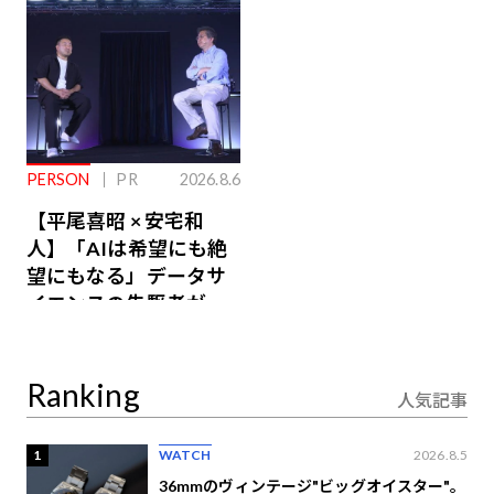
PERSON
PR
2026.8.6
【平尾喜昭 × 安宅和
人】「AIは希望にも絶
望にもなる」データサ
イエンスの先駆者が語
り合うAI時代の意思決
定
Ranking
人気記事
1
WATCH
2026.8.5
36mmのヴィンテージ"ビッグオイスター"。