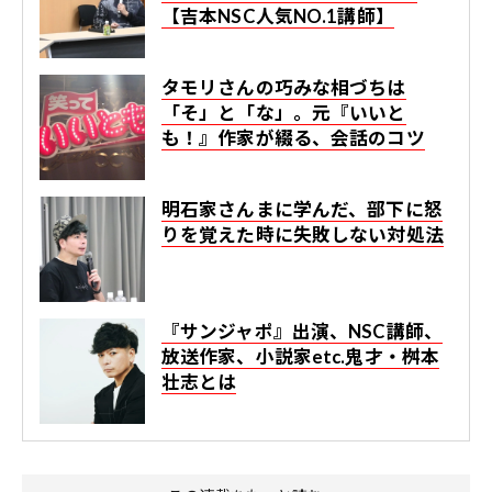
【吉本NSC人気NO.1講師】
タモリさんの巧みな相づちは
「そ」と「な」。元『いいと
も！』作家が綴る、会話のコツ
明石家さんまに学んだ、部下に怒
りを覚えた時に失敗しない対処法
『サンジャポ』出演、NSC講師、
放送作家、小説家etc.鬼才・桝本
壮志とは