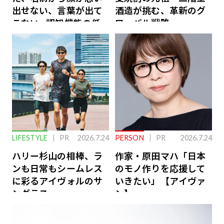
出せない、言葉が出て
酒造が挑む、革新のグ
こない…認知機能の低
ローバル戦略
下を救う、脳のインナ
ーケアとは
LIFESTYLE
PR
2026.7.24
PERSON
PR
2026.7.24
ハリー杉山の相棒、ラ
作家・原田マハ「日本
ンも日常もシームレス
のモノ作りを応援して
に彩るアイヴォルのサ
いきたい」【アイヴァ
ングラス
ン】