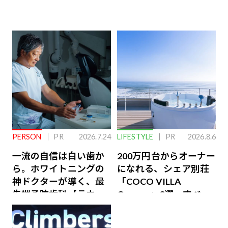
PERSON
PR
2026.7.24
LIFESTYLE
PR
2026.8.6
一流の自信は白い歯か
200万円台からオーナー
ら。ホワイトニングの
になれる、シェア別荘
神ドクターが導く、最
「COCO VILLA
先端予防歯科【ラウン
Owners」3選。すべて
ジ会員特典あり】
が絶景、収益も得られ
るその仕組みとは