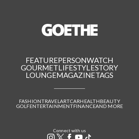
FEATURE
PERSON
WATCH
GOURMET
LIFESTYLE
STORY
LOUNGE
MAGAZINE
TAGS
FASHION
TRAVEL
ART
CAR
HEALTH
BEAUTY
GOLF
ENTERTAINMENT
FINANCE
AND MORE
Connect with us