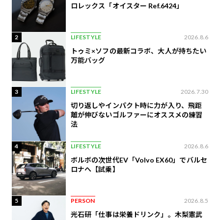
ロレックス「オイスター Ref.6424」
2
LIFESTYLE
2026.8.6
トゥミ×ソフの最新コラボ、大人が持ちたい
万能バッグ
3
LIFESTYLE
2026.7.30
切り返しやインパクト時に力が入り、飛距
離が伸びないゴルファーにオススメの練習
法
4
LIFESTYLE
2026.8.6
ボルボの次世代EV「Volvo EX60」でバルセ
ロナへ【試乗】
5
PERSON
2026.8.5
光石研「仕事は栄養ドリンク」。木梨憲武