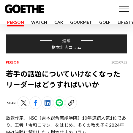
PERSON
WATCH
CAR
GOURMET
GOLF
LIFEST
連載
桝本壮志コラム
PERSON
2025.09.22
若手の話題についていけなくなった
リーダーはどうすればいいか
SHARE
放送作家、NSC（吉本総合芸能学院）10年連続人気1位であ
り、王者「令和ロマン」をはじめ、多くの教え子を2024年
M-1決勝に輩出した・
桝本壮志
のコラム。