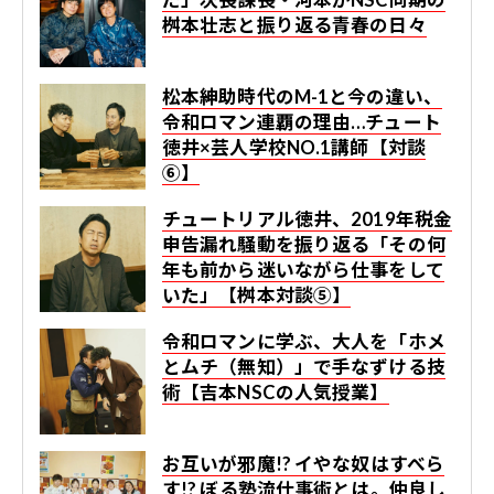
桝本壮志と振り返る青春の日々
松本紳助時代のM-1と今の違い、
令和ロマン連覇の理由…チュート
徳井×芸人学校NO.1講師【対談
⑥】
チュートリアル徳井、2019年税金
申告漏れ騒動を振り返る「その何
年も前から迷いながら仕事をして
いた」【桝本対談⑤】
令和ロマンに学ぶ、大人を「ホメ
とムチ（無知）」で手なずける技
術【吉本NSCの人気授業】
お互いが邪魔!? イやな奴はすべら
す!? ぼる塾流仕事術とは。仲良し