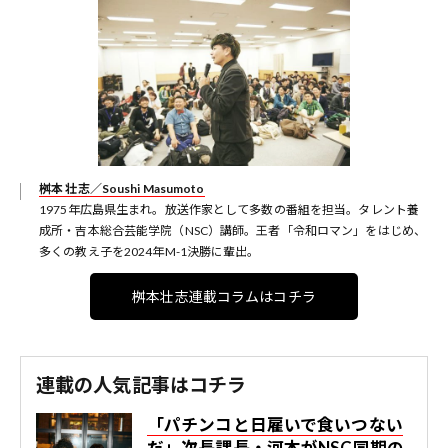
桝本 壮志／Soushi Masumoto
1975年広島県生まれ。放送作家として多数の番組を担当。タレント養
成所・吉本総合芸能学院（NSC）講師。王者「令和ロマン」をはじめ、
多くの教え子を2024年M-1決勝に輩出。
桝本壮志連載コラムはコチラ
連載の人気記事はコチラ
「パチンコと日雇いで食いつない
だ」次長課長・河本がNSC同期の