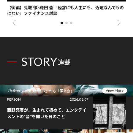
【後編】見城 徹×藤田 晋「経営にも人生にも、近道なんてもの
【
はない」ファイナンス対談
総
STORY
連載
View More
『革命のファンファーレ』から『夢と金』
PERSON
2026.08.07
西野亮廣が、生まれて初めて、エンタテイ
メントの“音”を聞いた日のこと