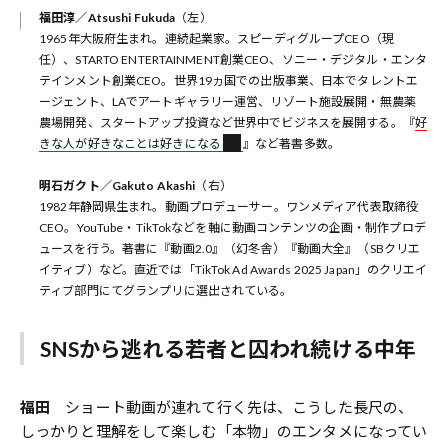
福田淳／Atsushi Fukuda
（左）
1965年大阪府生まれ。連続起業家。スピーディグループCEO（現
任）、STARTO ENTERTAINMENT創業CEO、ソニー・デジタル・エンタ
テインメント創業CEO。世界19ヵ国での出版事業、日本でタレントエ
ージェント、LAでアートギャラリー運営、リゾート施設展開・無農薬
農場開発、スタートアップ投資など世界中でビジネスを展開する。『
好
きな人が好きなことは好きになる
』など著書多数。
明石ガクト／Gakuto Akashi
（右）
1982年静岡県生まれ。動画プロデューサー。ワンメディア代表取締役
CEO。YouTube・TikTokなどを軸に動画コンテンツの企画・制作プロデ
ュースを行う。著書に『動画2.0』（幻冬舎）『動画大全』（SBクリエ
イティブ）など。直近では「TikTok Ad Awards 2025 Japan」のクリエイ
ティブ部門にてグランプリに選出されている。
SNSから逃れる若者と囚われ続ける中年
福田
ショート動画が連れて行く先は、こうした長尺の、
しっかりと理解をして楽しむ「本物」のエンタメになってい