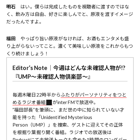
明石
はい。僕らは完成したものを視聴者に渡すのではな
く、飲み方は自由、好きに楽しんでと、原液を渡すイメージ
だったんですよ。
福田
やっぱり旨い原液がなければ、お酒もエンタメも盛
り上がらないってこと。濃くて美味しい原液をこれからもつ
くり続けましょう！
Editor’s Note｜今週はどんな未確認人物が!?
『UMP〜未確認人物倶楽部〜』
毎週木曜日22時半から
ふたりがパーソナリティをつと
めるラジオ番組
がinterFMで放送中。
”福田部長”を筆頭に、まだ世の中に知られていない才
能を持った「Unidentified Mysterious
Person（UMP）」を捜索、ゲストに迎えてその正体
を根掘り葉掘り聞く番組。ラジオでの放送後は
Podcastにて未放送トークも含めた1時間のロングバー