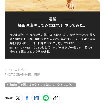
連載
福田淳流やってみなはれ！ やってみた。
まだまだ謎に包まれた男、福田淳（あつし）。なぜだかいつも周り
の人間から頼られ、案件を持ち込まれ、奔走する。そして常に国内
外を飛び回り、一日一日を本気で楽しむ。STARTO
ENTERTAINMENTのCEOとして、タブーをタブー視せず、変化を
模索する福田淳という男の連載。
TEXT=安井桃子
PHOTOGRAPH=筒井義昭
#福田淳
#福田淳流やってみなはれ！ やってみた。
SHARE