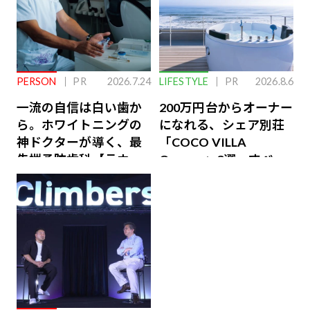
PERSON
PR
2026.7.24
LIFESTYLE
PR
2026.8.6
一流の自信は白い歯か
200万円台からオーナー
ら。ホワイトニングの
になれる、シェア別荘
神ドクターが導く、最
「COCO VILLA
先端予防歯科【ラウン
Owners」3選。すべて
ジ会員特典あり】
が絶景、収益も得られ
るその仕組みとは