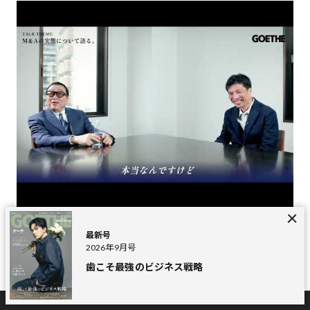
【後編】見城 徹×藤田 晋「経営にも人生にも、近道なんてもの
【
最新号
はない」ファイナンス対談
総
2026年9月号
歯こそ最強のビジネス戦略