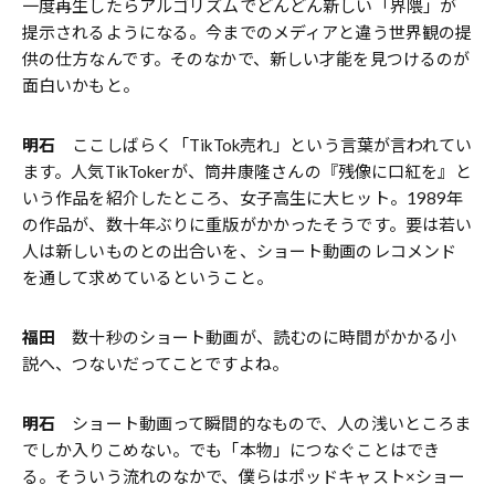
一度再生したらアルゴリズムでどんどん新しい「界隈」が
提示されるようになる。今までのメディアと違う世界観の提
供の仕方なんです。そのなかで、新しい才能を見つけるのが
面白いかもと。
明石
ここしばらく「TikTok売れ」という言葉が言われてい
ます。人気TikTokerが、筒井康隆さんの『残像に口紅を』と
いう作品を紹介したところ、女子高生に大ヒット。1989年
の作品が、数十年ぶりに重版がかかったそうです。要は若い
人は新しいものとの出合いを、ショート動画のレコメンド
を通して求めているということ。
福田
数十秒のショート動画が、読むのに時間がかかる小
説へ、つないだってことですよね。
明石
ショート動画って瞬間的なもので、人の浅いところま
でしか入りこめない。でも「本物」につなぐことはでき
る。そういう流れのなかで、僕らはポッドキャスト×ショー