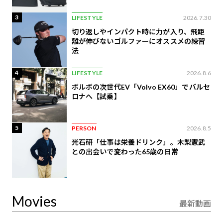
3
LIFESTYLE
2026.7.30
切り返しやインパクト時に力が入り、飛距
離が伸びないゴルファーにオススメの練習
法
4
LIFESTYLE
2026.8.6
ボルボの次世代EV「Volvo EX60」でバルセ
ロナへ【試乗】
5
PERSON
2026.8.5
光石研「仕事は栄養ドリンク」。木梨憲武
との出会いで変わった65歳の日常
Movies
最新動画