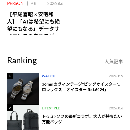
PERSON
PR
2026.8.6
【平尾喜昭 × 安宅和
人】「AIは希望にも絶
望にもなる」データサ
イエンスの先駆者が語
り合うAI時代の意思決
定
Ranking
人気記事
1
WATCH
2026.8.5
36mmのヴィンテージ"ビッグオイスター"。
ロレックス「オイスター Ref.6424」
2
LIFESTYLE
2026.8.6
トゥミ×ソフの最新コラボ、大人が持ちたい
万能バッグ