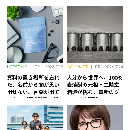
LIFESTYLE
PR
2026.7.15
GOURMET
PR
2026.7.24
資料の置き場所を忘れ
大分から世界へ。100％
た、名前から顔が思い
麦焼酎の元祖・二階堂
出せない、言葉が出て
酒造が挑む、革新のグ
こない…認知機能の低
ローバル戦略
下を救う、脳のインナ
ーケアとは