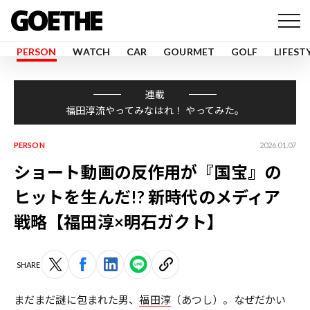
PERSON
WATCH
CAR
GOURMET
GOLF
LIFEST
連載
福田淳流やってみなはれ！ やってみた。
PERSON
2026.01.07
ショート動画の反作用が『国宝』の
ヒットを生んだ!? 新時代のメディア
戦略【福田淳×明石ガクト】
SHARE
まだまだ謎に包まれた男、
福田淳
（あつし）。なぜだかい