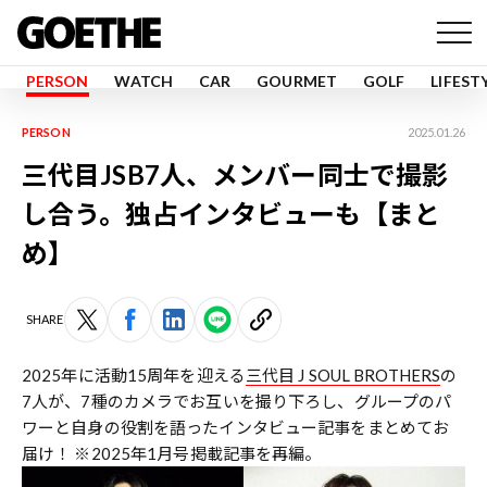
PERSON
WATCH
CAR
GOURMET
GOLF
LIFEST
PERSON
2025.01.26
三代目JSB7人、メンバー同士で撮影
し合う。独占インタビューも【まと
め】
SHARE
2025年に活動15周年を迎える
三代目 J SOUL BROTHERS
の
7人が、7種のカメラでお互いを撮り下ろし、グループのパ
ワーと自身の役割を語ったインタビュー記事をまとめてお
届け！ ※2025年1月号掲載記事を再編。