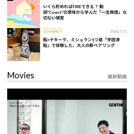
いくら貯めればFIREできる？ 動
詞“Coast”の意味から学んだ「一生無理」な
切ない現実
5
GOURMET
2026.7.31
鮨×テキーラ、ミシュラン1つ星「宇田津
鮨」で体験した、大人の新ペアリング
Movies
最新動画