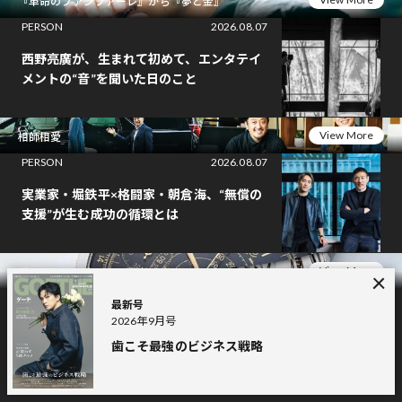
『革命のファンファーレ』から『夢と金』
PERSON
2026.08.07
西野亮廣が、生まれて初めて、エンタテイ
メントの“音”を聞いた日のこと
View More
相師相愛
PERSON
2026.08.07
実業家・堀鉄平×格闘家・朝倉海、“無償の
支援”が生む成功の循環とは
View More
ヴィンテージウォッチ再考
WATCH
2026.08.05
最新号
2026年9月号
36mmのヴィンテージ"ビッグオイスタ
歯こそ最強のビジネス戦略
ー"。ロレックス「オイスター Ref.6424」