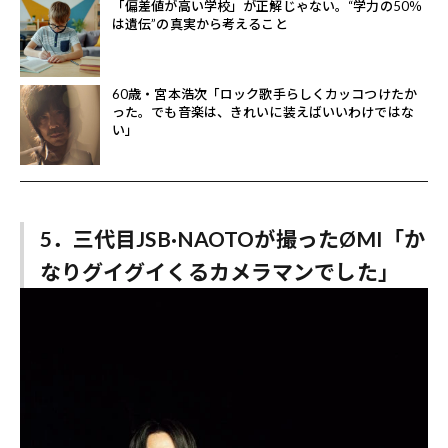
「偏差値が高い学校」が正解じゃない。“学力の50％
は遺伝”の真実から考えること
60歳・宮本浩次「ロック歌手らしくカッコつけたか
った。でも音楽は、きれいに装えばいいわけではな
い」
5．三代目JSB·NAOTOが撮ったØMI「か
なりグイグイくるカメラマンでした」