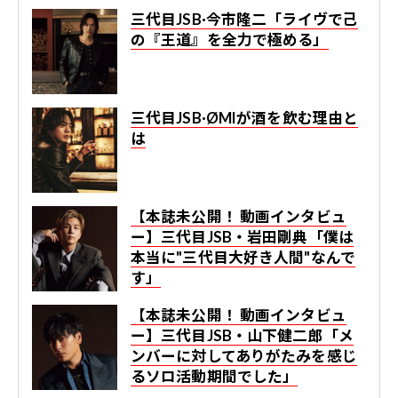
三代目JSB·今市隆二「ライヴで己
の『王道』を全力で極める」
三代目JSB·ØMIが酒を飲む理由と
は
【本誌未公開！ 動画インタビュ
ー】三代目JSB・岩田剛典「僕は
本当に"三代目大好き人間"なんで
す」
【本誌未公開！ 動画インタビュ
ー】三代目JSB・山下健二郎「メ
ンバーに対してありがたみを感じ
るソロ活動期間でした」