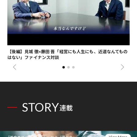
【後編】見城 徹×藤田 晋「経営にも人生にも、近道なんてもの
【
はない」ファイナンス対談
総
STORY
連載
View More