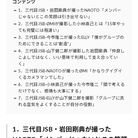
コンテンツ
1．三代目JSB・岩田剛典が撮ったNAOTO「メンバー
じゃないとこの笑顔は引き出せない」
2．三代目JSB·ØMIが撮影した小林直己とは「15年やっ
ても完璧には程遠い」
3．三代目JSB·今市隆二が撮ったELLY「僕がグループの
ためにできることは“創造”」
4．三代目JSB·山下健二郎が撮影した岩田剛典「仲良し
こよしではなく、いい意味で利用して支え合ってい
く」
5．三代目JSB·NAOTOが撮ったØMI「かなりグイグイ
くるカメラマンでした」
6．三代目JSB·小林直己が撮った今市隆二「頭で考える
だけでなく、感情も大事にする」
7．三代目JSB·ELLYが山下健二郎を撮影「グループに流
れる空気をよくすることが自分の役割」
1．三代目JSB・岩田剛典が撮った