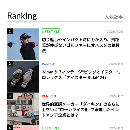
定
Ranking
人気記事
1
LIFESTYLE
2026.7.30
切り返しやインパクト時に力が入り、飛距
離が伸びないゴルファーにオススメの練習
法
2
WATCH
2026.8.5
36mmのヴィンテージ"ビッグオイスター"。
ロレックス「オイスター Ref.6424」
3
PERSON
2026.8.2
世界的空調メーカー「ダイキン」のさらに
上をいく“ローカライズ化”で躍進したイン
ドネシア企業とは？
4
LIFESTYLE
2026.8.3