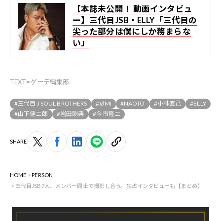
【本誌未公開！ 動画インタビュ
ー】三代目JSB・ELLY「三代目の
尖った部分は僕にしか務まらな
い」
TEXT=ゲーテ編集部
#三代目 J SOUL BROTHERS
#ØMI
#NAOTO
#小林直己
#ELLY
#山下健二郎
#岩田剛典
#今市隆二
SHARE
HOME
PERSON
三代目JSB7人、メンバー同士で撮影し合う。独占インタビューも【まとめ】