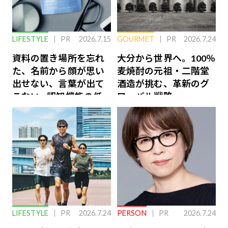
LIFESTYLE
PR
2026.7.15
GOURMET
PR
2026.7.24
資料の置き場所を忘れ
大分から世界へ。100％
た、名前から顔が思い
麦焼酎の元祖・二階堂
出せない、言葉が出て
酒造が挑む、革新のグ
こない…認知機能の低
ローバル戦略
下を救う、脳のインナ
ーケアとは
LIFESTYLE
PR
2026.7.24
PERSON
PR
2026.7.24