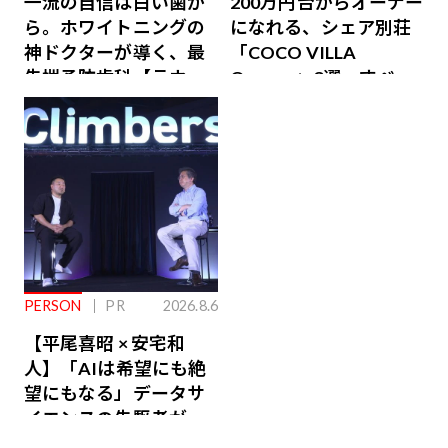
一流の自信は白い歯か
200万円台からオーナー
ら。ホワイトニングの
になれる、シェア別荘
神ドクターが導く、最
「COCO VILLA
先端予防歯科【ラウン
Owners」3選。すべて
ジ会員特典あり】
が絶景、収益も得られ
るその仕組みとは
PERSON
PR
2026.8.6
【平尾喜昭 × 安宅和
人】「AIは希望にも絶
望にもなる」データサ
イエンスの先駆者が語
り合うAI時代の意思決