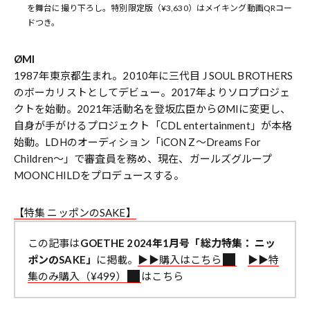
を舞台に撮り下ろし。特別限定版（¥3,630）はメイキング動画QRコー
ドつき。
ØMI
1987年東京都生まれ。2010年に三代目 J SOUL BROTHERS
のボーカリストとしてデビュー。2017年よりソロプロジェ
クトを始動。2021年活動名を登坂広臣からØMIに変更し、
自身が手がけるプロジェクト「CDL entertainment」が本格
始動。LDHのオーディション「iCON Z～Dreams For
Children～」で審査員を務め、現在、ガールズグループ
MOONCHILDをプロデュースする。
【特集 ニッポンのSAKE】
この記事は
GOETHE 2024年1月号「総力特集： ニッ
ポンのSAKE」
に掲載。
▶︎▶︎購入はこちら
▶︎▶︎特
集のみ購入（¥499）
はこちら