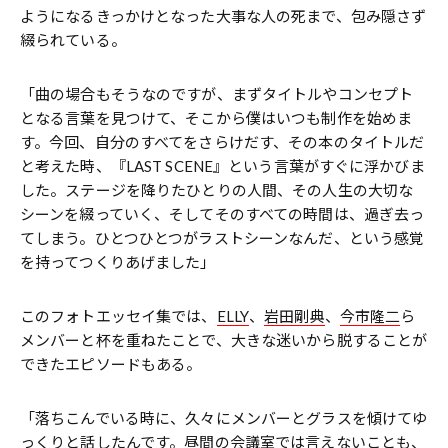
ようになるきっかけとなった大事な人の死まで、包み隠さず
綴られている。
「曲の場合もそうなのですが、まずタイトルやコンセプト
となる言葉を見つけて、そこから僕はいつも制作を始めま
す。今回、自分のすべてをさらけだす、その本のタイトルだ
と考えた時、『LAST SCENE』という言葉がすぐに浮かびま
した。ステージを降りたひとりの人間、その人生の大切な
シーンを綴っていく、そしてそのすべての時間は、過ぎ去っ
てしまう。ひとつひとつがラストシーンなんだ、という感覚
を持ってつくりあげました」
このフォトエッセイ集では、
ELLY
、
岩田剛典
、
今市隆二
ら
メンバーと杯を重ねたことで、大きな迷いから脱することが
できたエピソードもある。
「落ちこんでいる時に、久々にメンバーとグラスを傾けてゆ
っくりと話したんです。昼間の会議室では言えないことも、