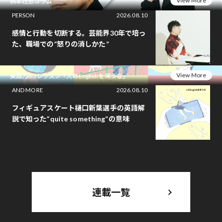
View More
桝本壮志コラム
PERSON
2026.08.10
感情と行動を切断する。芸能界30年で培っ
た、職場での“怒りの消しかた”
View More
英語力0.5レッスン「人のEnglishを笑うな」
AND MORE
2026.08.10
フィギュアスケート樋口新葉選手の英語解
説で知った“quite something”の意味
連載一覧