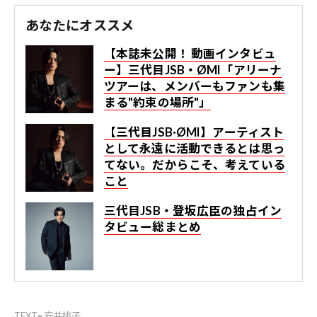
あなたにオススメ
【本誌未公開！ 動画インタビュ
ー】三代目JSB・ØMI「アリーナ
ツアーは、メンバーもファンも集
まる"約束の場所"」
【三代目JSB·ØMI】アーティスト
として永遠に活動できるとは思っ
てない。だからこそ、考えている
こと
三代目JSB・登坂広臣の独占イン
タビュー総まとめ
TEXT=安井桃子