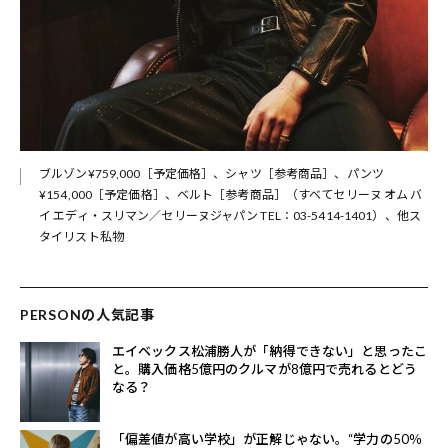
ブルゾン¥759,000［予定価格］、シャツ［参考商品］、パンツ
¥154,000［予定価格］、ベルト［参考商品］（すべてセリーヌ オム バ
イ エディ・スリマン／セリーヌジャパン TEL：03-5414-1401）、他ス
タイリスト私物
PERSONの人気記事
エイベックス松浦勝人が「納得できない」と思ったこ
と。購入価格5億円のクルマが8億円で売れるとどう
なる？
「偏差値が高い学校」が正解じゃない。“学力の50％