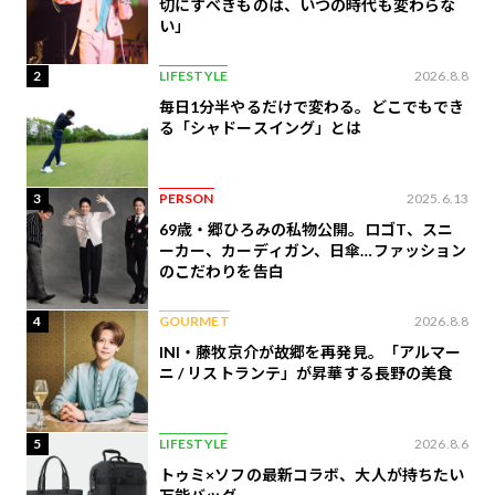
切にすべきものは、いつの時代も変わらな
い」
2
LIFESTYLE
2026.8.8
毎日1分半やるだけで変わる。どこでもでき
る「シャドースイング」とは
3
PERSON
2025.6.13
69歳・郷ひろみの私物公開。ロゴT、スニ
ーカー、カーディガン、日傘…ファッション
のこだわりを告白
4
GOURMET
2026.8.8
INI・藤牧京介が故郷を再発見。「アルマー
ニ / リストランテ」が昇華する長野の美食
5
LIFESTYLE
2026.8.6
トゥミ×ソフの最新コラボ、大人が持ちたい