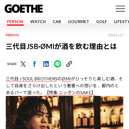
PERSON
WATCH
CAR
GOURMET
GOLF
LIFEST
PERSON
2023.12.17
三代目JSB·ØMIが酒を飲む理由とは
SHARE
三代目 J SOUL BROTHERS
の
ØMI
がひっそりと楽しむ酒、そ
して自身をさらけ出したという著書への想いを、都内のと
あるバーで語った。
【特集 ニッポンのSAKE】