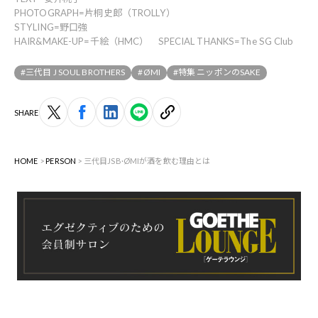
PHOTOGRAPH=片桐史郎（TROLLY）
STYLING=野口強
HAIR&MAKE-UP=千絵（HMC） SPECIAL THANKS=The SG Club
#三代目 J SOUL BROTHERS
#ØMI
#特集 ニッポンのSAKE
SHARE
HOME
PERSON
三代目JSB·ØMIが酒を飲む理由とは