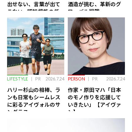
出せない、言葉が出て
酒造が挑む、革新のグ
こない…認知機能の低
ローバル戦略
下を救う、脳のインナ
ーケアとは
LIFESTYLE
PR
2026.7.24
PERSON
PR
2026.7.24
ハリー杉山の相棒、ラ
作家・原田マハ「日本
ンも日常もシームレス
のモノ作りを応援して
に彩るアイヴォルのサ
いきたい」【アイヴァ
ングラス
ン】