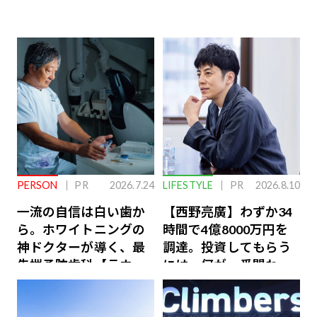
PERSON
PR
2026.7.24
LIFESTYLE
PR
2026.8.10
一流の自信は白い歯か
【西野亮廣】わずか34
ら。ホワイトニングの
時間で4億8000万円を
神ドクターが導く、最
調達。投資してもらう
先端予防歯科【ラウン
には、何が一番問われ
ジ会員特典あり】
るのか