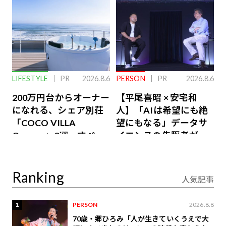
LIFESTYLE
PR
2026.8.6
PERSON
PR
2026.8.6
200万円台からオーナー
【平尾喜昭 × 安宅和
になれる、シェア別荘
人】「AIは希望にも絶
「COCO VILLA
望にもなる」データサ
Owners」3選。すべて
イエンスの先駆者が語
が絶景、収益も得られ
り合うAI時代の意思決
るその仕組みとは
定
Ranking
人気記事
1
PERSON
2026.8.8
70歳・郷ひろみ「人が生きていくうえで大