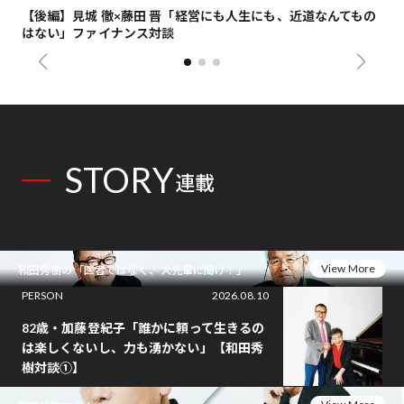
【後編】見城 徹×藤田 晋「経営にも人生にも、近道なんてもの
【
はない」ファイナンス対談
総
STORY
連載
View More
和田秀樹の「医者ではなく、大先輩に聞け！」
PERSON
2026.08.10
82歳・加藤登紀子「誰かに頼って生きるの
は楽しくないし、力も湧かない」【和田秀
樹対談①】