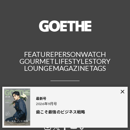
FEATURE
PERSON
WATCH
GOURMET
LIFESTYLE
STORY
LOUNGE
MAGAZINE
TAGS
FASHION
TRAVEL
ART
CAR
HEALTH
BEAUTY
GOLF
ENTERTAINMENT
FINANCE
AND MORE
最新号
2026年9月号
歯こそ最強のビジネス戦略
Connect with us