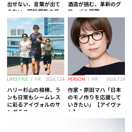
出せない、言葉が出て
酒造が挑む、革新のグ
こない…認知機能の低
ローバル戦略
下を救う、脳のインナ
ーケアとは
LIFESTYLE
PR
2026.7.24
PERSON
PR
2026.7.24
ハリー杉山の相棒、ラ
作家・原田マハ「日本
ンも日常もシームレス
のモノ作りを応援して
に彩るアイヴォルのサ
いきたい」【アイヴァ
ングラス
ン】