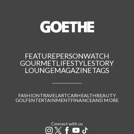
FEATURE
PERSON
WATCH
GOURMET
LIFESTYLE
STORY
LOUNGE
MAGAZINE
TAGS
FASHION
TRAVEL
ART
CAR
HEALTH
BEAUTY
GOLF
ENTERTAINMENT
FINANCE
AND MORE
Connect with us