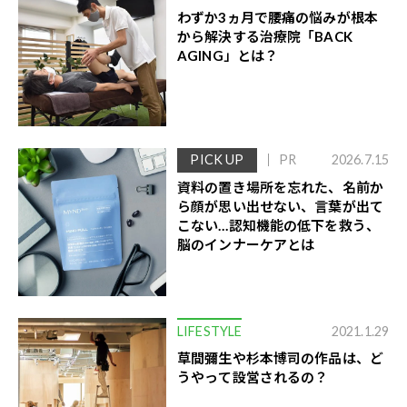
わずか3ヵ月で腰痛の悩みが根本
から解決する治療院「BACK
AGING」とは？
PICK UP
PR
2026.7.15
資料の置き場所を忘れた、名前か
ら顔が思い出せない、言葉が出て
こない…認知機能の低下を救う、
脳のインナーケアとは
LIFESTYLE
2021.1.29
草間彌生や杉本博司の作品は、ど
うやって設営されるの？