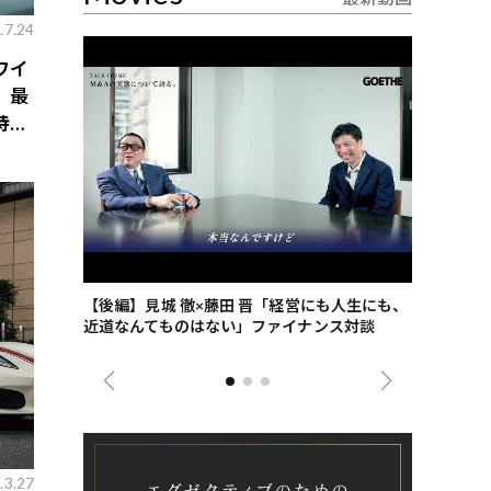
.7.24
ワイ
、最
特典
ごした、海最
【後編】見城 徹×藤田 晋「経営にも人生にも、
【ゲーテ9
近道なんてものはない」ファイナンス対談
ンタビュー
ジネス戦略
.3.27