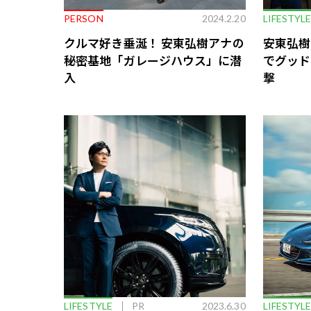
PERSON
2024.2.20
LIFESTYL
クルマ好き垂涎！ 安東弘樹アナの
安東弘樹
秘密基地「ガレージハウス」に潜
でグッド
入
撃
LIFESTYLE
PR
2023.6.30
LIFESTYL