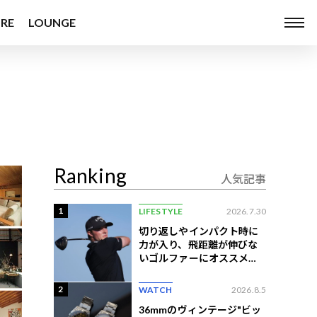
RE
LOUNGE
Ranking
人気記事
1
LIFESTYLE
2026.7.30
切り返しやインパクト時に
力が入り、飛距離が伸びな
いゴルファーにオススメの
練習法
2
WATCH
2026.8.5
36mmのヴィンテージ"ビッ