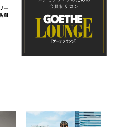
リー
弘樹