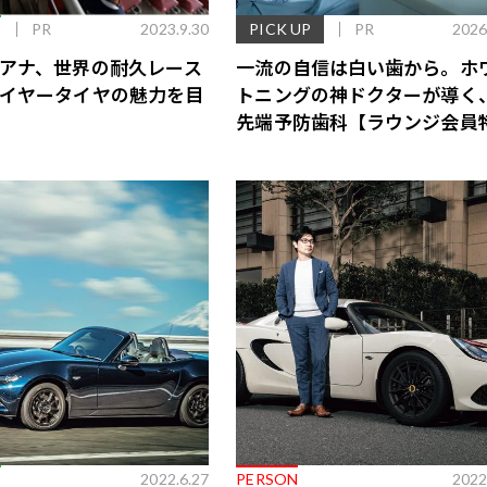
E
PR
2023.9.30
PICK UP
PR
2026
アナ、世界の耐久レース
一流の自信は白い歯から。ホ
イヤータイヤの魅力を目
トニングの神ドクターが導く
先端予防歯科【ラウンジ会員
あり】
歌舞伎俳優・尾上右近が休息を過
前列ホテル「UMITO 熱海 別邸」
E
2022.6.27
PERSON
2022