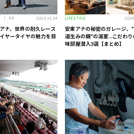
E
PR
2024.11.24
LIFESTYLE
2024
アナ、世界の耐久レース
安東アナの秘密のガレージ、”
イヤータイヤの魅力を目
道生みの親”の湯室…こだわり
味部屋潜入3選【まとめ】