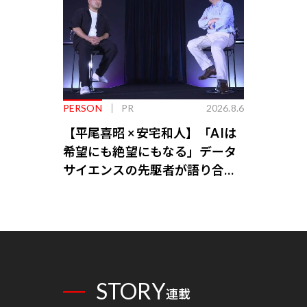
PERSON
PR
2026.8.6
【平尾喜昭 × 安宅和人】「AIは
希望にも絶望にもなる」データ
サイエンスの先駆者が語り合う
AI時代の意思決定
STORY
連載