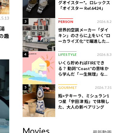
グオイスター"。ロレックス
「オイスター Ref.6424」
.5.13
3
PERSON
2026.8.2
湯
世界的空調メーカー「ダイ
キン」のさらに上をいく“ロ
の趣
ーカライズ化”で躍進したイ
ンドネシア企業とは？
4
LIFESTYLE
2026.8.3
いくら貯めればFIREでき
る？ 動詞“Coast”の意味か
ら学んだ「一生無理」な切
ない現実
5
GOURMET
2026.7.31
鮨×テキーラ、ミシュラン1
つ星「宇田津 鮨」で体験し
た、大人の新ペアリング
Movies
最新動画