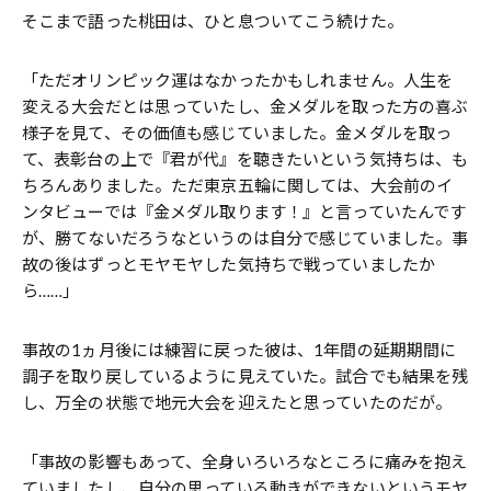
そこまで語った桃田は、ひと息ついてこう続けた。
「ただオリンピック運はなかったかもしれません。人生を
変える大会だとは思っていたし、金メダルを取った方の喜ぶ
様子を見て、その価値も感じていました。金メダルを取っ
て、表彰台の上で『君が代』を聴きたいという気持ちは、も
ちろんありました。ただ東京五輪に関しては、大会前のイ
ンタビューでは『金メダル取ります！』と言っていたんです
が、勝てないだろうなというのは自分で感じていました。事
故の後はずっとモヤモヤした気持ちで戦っていましたか
ら……」
事故の1ヵ月後には練習に戻った彼は、1年間の延期期間に
調子を取り戻しているように見えていた。試合でも結果を残
し、万全の状態で地元大会を迎えたと思っていたのだが。
「事故の影響もあって、全身いろいろなところに痛みを抱え
ていましたし、自分の思っている動きができないというモヤ