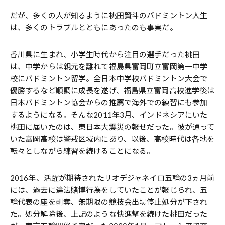
だが、多くの人が知るように桃田賢斗のバドミントン人生
は、多くのトラブルとともにあったのも事実だ。
香川県に生まれ、小学生時代から注目の選手だった桃田
は、中学からは親元を離れて福島県富岡町立富岡第一中学
校にバドミントン留学。全日本中学校バドミントン大会で
優勝するなど順調に成長を遂げ、福島県立富岡高校進学後は
日本バドミントン協会からの推薦で海外での練習にも参加
するようになる。そんな2011年3月、インドネシアにいた
桃田に届いたのは、東日本大震災の報せだった。彼が通って
いた富岡高校は警戒区域内にあり、以後、高校時代は各地を
転々としながら練習を続けることになる。
2016年、活躍が期待されたリオデジャネイロ五輪の3ヵ月前
には、過去に違法賭博行為をしていたことが報じられ、五
輪代表の座を剥奪、無期限の競技会出場停止処分が下され
た。処分解除後、上記のような快進撃を続けた桃田だった