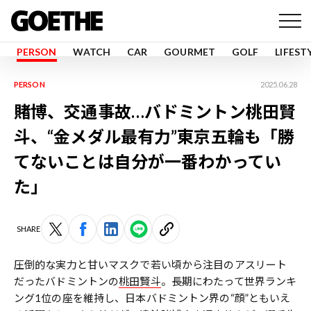
PERSON
WATCH
CAR
GOURMET
GOLF
LIFEST
PERSON
2025.06.28
賭博、交通事故…バドミントン桃田賢
斗、“金メダル最有力”東京五輪も「勝
てないことは自分が一番わかってい
た」
SHARE
圧倒的な実力と甘いマスクで若い頃から注目のアスリート
だったバドミントンの
桃田賢斗
。長期にわたって世界ランキ
ング1位の座を維持し、日本バドミントン界の“顔”ともいえ