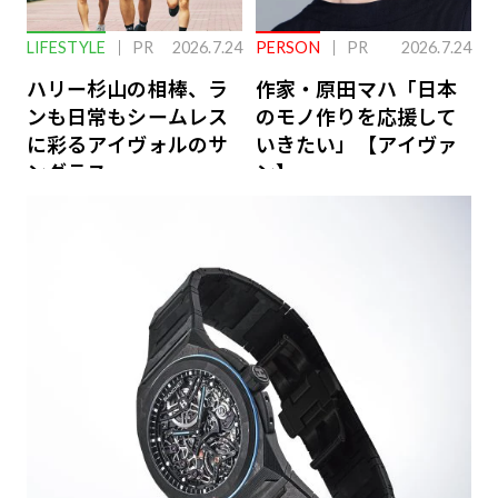
LIFESTYLE
PR
2026.7.24
PERSON
PR
2026.7.24
ハリー杉山の相棒、ラ
作家・原田マハ「日本
ンも日常もシームレス
のモノ作りを応援して
に彩るアイヴォルのサ
いきたい」【アイヴァ
ングラス
ン】