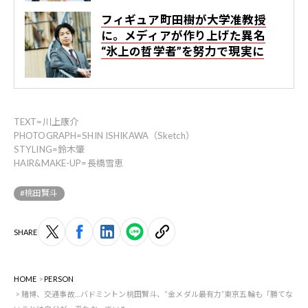
フィギュア町田樹が大学准教授
に。メディアが作り上げた異名
“氷上の哲学者”を努力で現実に
TEXT=川上康介
PHOTOGRAPH=SHIN ISHIKAWA（Sketch）
STYLING=鈴木肇
HAIR&MAKE-UP=長橋雪恵
#桃田賢斗
SHARE
HOME
PERSON
賭博、交通事故…バドミントン桃田賢斗、“金メダル最有力”東京五輪も「勝てな