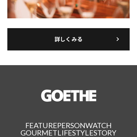
詳しくみる
FEATURE
PERSON
WATCH
GOURMET
LIFESTYLE
STORY