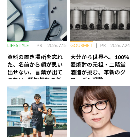
LIFESTYLE
PR
2026.7.15
GOURMET
PR
2026.7.24
資料の置き場所を忘れ
大分から世界へ。100％
た、名前から顔が思い
麦焼酎の元祖・二階堂
出せない、言葉が出て
酒造が挑む、革新のグ
こない…認知機能の低
ローバル戦略
下を救う、脳のインナ
ーケアとは