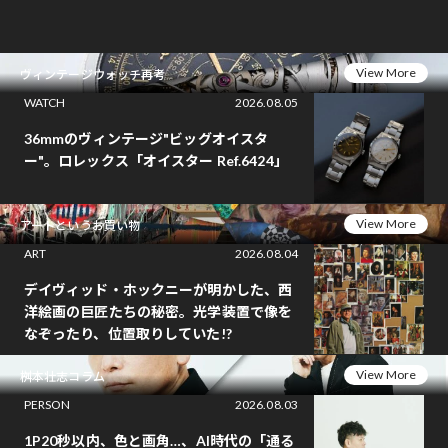
View More
ヴィンテージウォッチ再考
WATCH
2026.08.05
36mmのヴィンテージ"ビッグオイスタ
ー"。ロレックス「オイスター Ref.6424」
View More
アートというお買い物
ART
2026.08.04
デイヴィッド・ホックニーが明かした、西
洋絵画の巨匠たちの秘密。光学装置で像を
なぞったり、位置取りしていた!?
View More
桝本壮志コラム
PERSON
2026.08.03
1P20秒以内、色と画角…、AI時代の「通る