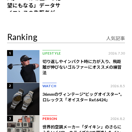
望にもなる」データサ
イエンスの先駆者が語
り合うAI時代の意思決
定
Ranking
人気記事
1
LIFESTYLE
2026.7.30
切り返しやインパクト時に力が入り、飛距
離が伸びないゴルファーにオススメの練習
法
2
WATCH
2026.8.5
36mmのヴィンテージ"ビッグオイスター"。
ロレックス「オイスター Ref.6424」
3
PERSON
2026.8.2
世界的空調メーカー「ダイキン」のさらに