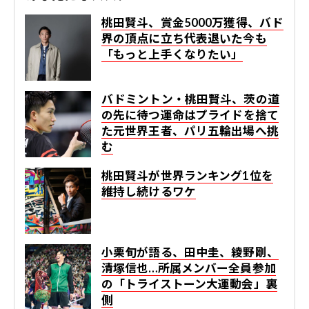
桃田賢斗、賞金5000万獲得、バド
界の頂点に立ち代表退いた今も
「もっと上手くなりたい」
バドミントン・桃田賢斗、茨の道
の先に待つ運命は――プライドを捨て
た元世界王者、パリ五輪出場へ挑
む
桃田賢斗が世界ランキング1位を
維持し続けるワケ
小栗旬が語る、田中圭、綾野剛、
清塚信也…所属メンバー全員参加
の「トライストーン大運動会」裏
側