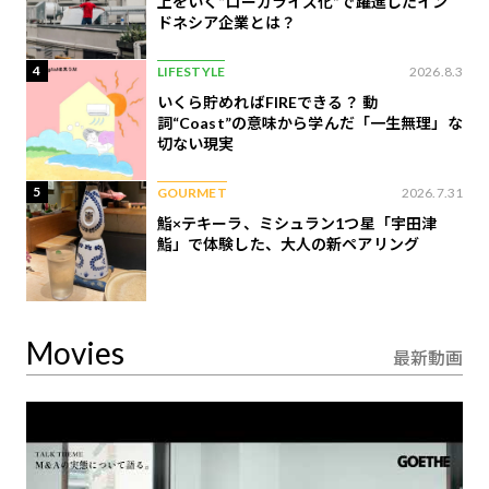
上をいく“ローカライズ化”で躍進したイン
ドネシア企業とは？
4
LIFESTYLE
2026.8.3
いくら貯めればFIREできる？ 動
詞“Coast”の意味から学んだ「一生無理」な
切ない現実
5
GOURMET
2026.7.31
鮨×テキーラ、ミシュラン1つ星「宇田津
鮨」で体験した、大人の新ペアリング
Movies
最新動画