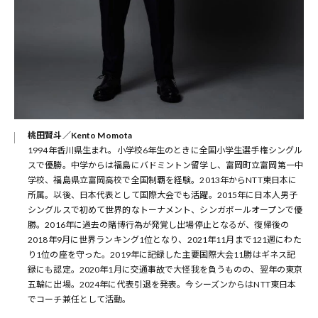
桃田賢斗／Kento Momota
1994年香川県生まれ。小学校6年生のときに全国小学生選手権シングル
スで優勝。中学からは福島にバドミントン留学し、富岡町立富岡第一中
学校、福島県立富岡高校で全国制覇を経験。2013年からNTT東日本に
所属。以後、日本代表として国際大会でも活躍。2015年に日本人男子
シングルスで初めて世界的なトーナメント、シンガポールオープンで優
勝。2016年に過去の賭博行為が発覚し出場停止となるが、復帰後の
2018年9月に世界ランキング1位となり、2021年11月まで121週にわた
り1位の座を守った。2019年に記録した主要国際大会11勝はギネス記
録にも認定。2020年1月に交通事故で大怪我を負うものの、翌年の東京
五輪に出場。2024年に代表引退を発表。今シーズンからはNTT東日本
でコーチ兼任として活動。