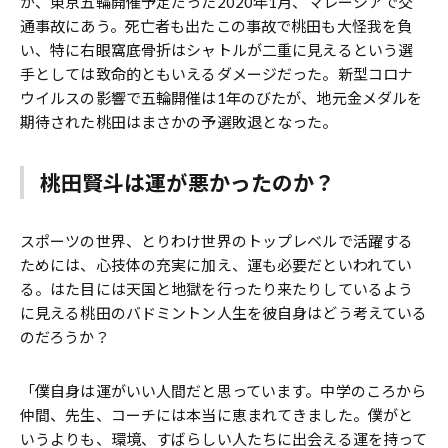
が、東京五輪開催予定だった2020年1月、マレーシアで交
通事故にあう。死亡者も出たこの事故で桃田も大怪我を負
い、特に右眼窩底骨折はシャトルが二重に見えるという選
手としては致命的ともいえるダメージだった。新型コロナ
ウイルスの影響で五輪開催は1年のびたが、地元金メダルを
期待された桃田はまさかの予選敗退となった。
桃田賢斗は運が悪かったのか？
スポーツの世界、とりわけ世界のトップレベルで活躍する
ためには、心技体の充実に加え、運も必要だといわれてい
る。はた目には天国と地獄を行ったり来たりしているよう
に見える桃田のバドミントン人生を彼自身はどう考えている
のだろうか？
「僕自身は運がいい人間だと思っています。中学のころから
仲間、先生、コーチには本当に恵まれてきました。僕がと
いうよりも、環境、すばらしい人たちに出会える運を持って