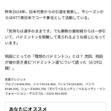
昨年2024年、日本代表からの引退を発表し、今シーズンか
らはNTT東日本でコーチ兼任として活動している。
「気持ちは選手のままです。でも勝敗の最前線からは一歩引
いて、バドミントンを俯瞰して見られるような感じになって
います」
桃田にとっての「理想のバドミントン」とは？ 次回、桃田
が彼の突き進む“バドミントン道”について語った（6/29公
開）。
衣装クレジット
ブルゾン¥438,900、シャツ¥114,400、Tシャツ¥129,800、パンツ
¥148,500、シューズ¥381,700（すべてベルルッティ／ベルルッティ・イン
フォメーション・デスク︎ TEL：0120-961-859）
あなたにオススメ