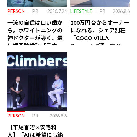
PERSON
PR
2026.7.24
LIFESTYLE
PR
2026.8.6
一流の自信は白い歯か
200万円台からオーナー
ら。ホワイトニングの
になれる、シェア別荘
神ドクターが導く、最
「COCO VILLA
先端予防歯科【ラウン
Owners」3選。すべて
ジ会員特典あり】
が絶景、収益も得られ
るその仕組みとは
PERSON
PR
2026.8.6
【平尾喜昭 × 安宅和
人】「AIは希望にも絶