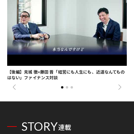
【後編】見城 徹×藤田 晋「経営にも人生にも、近道なんてもの
【
はない」ファイナンス対談
総
STORY
連載