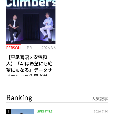
るその仕組みとは
PERSON
PR
2026.8.6
【平尾喜昭 × 安宅和
人】「AIは希望にも絶
望にもなる」データサ
イエンスの先駆者が語
り合うAI時代の意思決
定
Ranking
人気記事
1
LIFESTYLE
2026.7.30