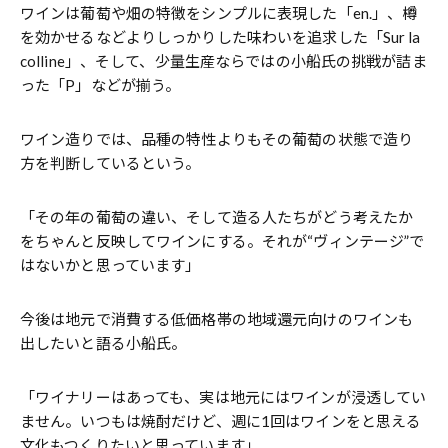
ワインは葡萄や畑の特徴をシンプルに表現した「en.」、樽
を効かせるなどよりしっかりした味わいを追求した「Sur la
colline」、そして、少量生産ならではの小船氏の挑戦が詰ま
った「P」などが揃う。
ワイン造りでは、品種の特性よりもその葡萄の状態で造り
方を判断しているという。
「その年の葡萄の違い、そして造る人たちがどう考えたか
をちゃんと反映してワインにする。それが“ヴィンテージ”で
はないかと思っています」
今後は地元で消費する低価格帯の地域還元向けのワインも
出したいと語る小船氏。
「ワイナリーはあっても、実は地元にはワインが浸透してい
ません。いつもは焼酎だけど、週に1回はワインをと思える
文化もつくりたいと思っています」