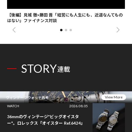
【後編】見城 徹×藤田 晋「経営にも人生にも、近道なんてもの
【
はない」ファイナンス対談
総
STORY
連載
View More
ヴィンテージウォッチ再考
WATCH
2026.08.05
36mmのヴィンテージ"ビッグオイスタ
ー"。ロレックス「オイスター Ref.6424」