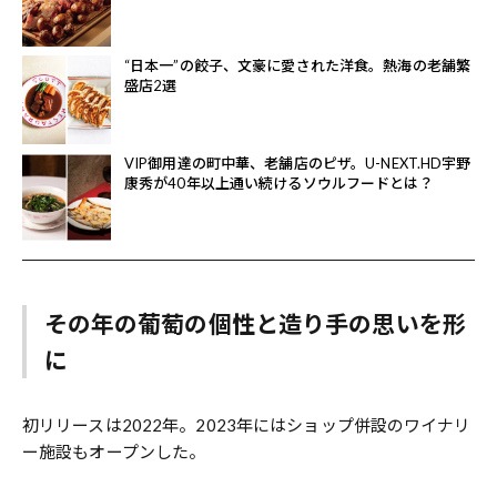
“日本一”の餃子、文豪に愛された洋食。熱海の老舗繁
盛店2選
VIP御用達の町中華、老舗店のピザ。U-NEXT.HD宇野
康秀が40年以上通い続けるソウルフードとは？
その年の葡萄の個性と造り手の思いを形
に
初リリースは2022年。2023年にはショップ併設のワイナリ
ー施設もオープンした。