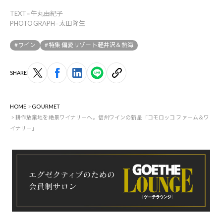
TEXT=牛丸由紀子
PHOTOGRAPH=太田隆生
#ワイン
#特集 偏愛リゾート軽井沢＆熱海
SHARE
HOME
GOURMET
耕作放棄地を絶景ワイナリーへ。信州ワインの新星「コモロッコ ファーム＆ワ
イナリー」