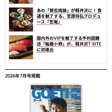
あの「賛否両論」が軽井沢に！ 食
通を魅了する、笠原将弘プロデュ
ース「笠庵」
国内外のVIPを魅了する予約困難
店「鮨屋小野」が、軽井沢T-SITE
に初進出
2026年7月号掲載