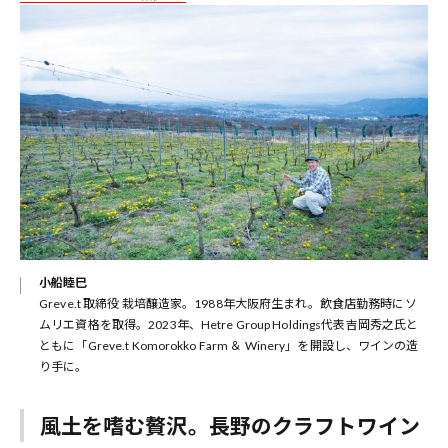
小船睦巳
Greve.t 取締役 栽培醸造家。1988年大阪府生まれ。飲食店勤務時にソ
ムリエ資格を取得。2023年、Hetre Group Holdings代表吉岡秀之氏と
ともに「Greve.t Komorokko Farm ＆ Winery」を開設し、ワインの造
り手に。
風土を嗜む贅沢。長野のクラフトワイン