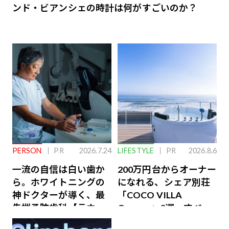
ンド・ビアンシェの時計は何がすごいのか？
PERSON
PR
2026.7.24
LIFESTYLE
PR
2026.8.6
一流の自信は白い歯か
200万円台からオーナー
ら。ホワイトニングの
になれる、シェア別荘
神ドクターが導く、最
「COCO VILLA
先端予防歯科【ラウン
Owners」3選。すべて
ジ会員特典あり】
が絶景、収益も得られ