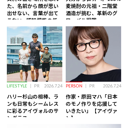
た、名前から顔が思い
麦焼酎の元祖・二階堂
出せない、言葉が出て
酒造が挑む、革新のグ
こない…認知機能の低
ローバル戦略
下を救う、脳のインナ
ーケアとは
LIFESTYLE
PR
2026.7.24
PERSON
PR
2026.7.24
ハリー杉山の相棒、ラ
作家・原田マハ「日本
ンも日常もシームレス
のモノ作りを応援して
に彩るアイヴォルのサ
いきたい」【アイヴァ
ングラス
ン】