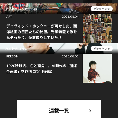
View More
アートというお買い物
ART
2026.08.04
デイヴィッド・ホックニーが明かした、西
洋絵画の巨匠たちの秘密。光学装置で像を
なぞったり、位置取りしていた!?
View More
桝本壮志コラム
PERSON
2026.08.03
1P20秒以内、色と画角…、AI時代の「通る
企画書」を作るコツ【後編】
連載一覧