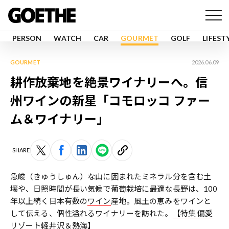
PERSON
WATCH
CAR
GOURMET
GOLF
LIFEST
GOURMET
2026.06.09
耕作放棄地を絶景ワイナリーへ。信
州ワインの新星「コモロッコ ファー
ム＆ワイナリー」
SHARE
急峻（きゅうしゅん）な山に囲まれたミネラル分を含む土
壌や、日照時間が長い気候で葡萄栽培に最適な長野は、100
年以上続く日本有数の
ワイン
産地。風土の恵みをワインと
して伝える、個性溢れるワイナリーを訪れた。
【特集 偏愛
リゾート軽井沢＆熱海】