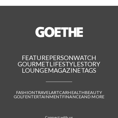
FEATURE
PERSON
WATCH
GOURMET
LIFESTYLE
STORY
LOUNGE
MAGAZINE
TAGS
FASHION
TRAVEL
ART
CAR
HEALTH
BEAUTY
GOLF
ENTERTAINMENT
FINANCE
AND MORE
Connect with us