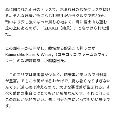
森に囲まれた別荘のテラスで、木漏れ日のなかグラスを傾け
る。そんな風景が街になじむ軽井沢からクルマで約30分。
街中より少し強くなった風も心地よく、時に富士山も望む
丘の上にあるのが、「ZEKKEI（絶景）」と名づけられた畑
だ。
この畑を一から開墾し、栽培から醸造まで担うのが
Komorokko Farm ＆ Winery（コモロッコ ファーム＆ワイナ
リー）の栽培醸造家、小船睦巳氏。
「このエリアは降雨量が少なく、晴天率が高いので日射量
が豊富。でもこの風があるおかげで、夏も暑くなりすぎない
んです。逆に夜は冷えるので、大きな寒暖差が生まれる。す
べて葡萄の生育にはとてもいい環境なんです。それに何しろ
この眺めが気持ちいい。働く自分たちにとってもいい場所で
す」