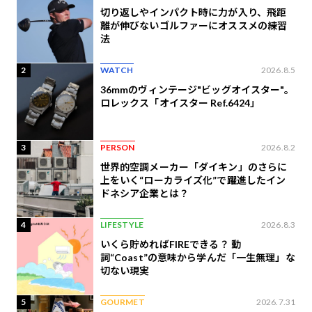
切り返しやインパクト時に力が入り、飛距
離が伸びないゴルファーにオススメの練習
法
2
WATCH
2026.8.5
36mmのヴィンテージ"ビッグオイスター"。
ロレックス「オイスター Ref.6424」
3
PERSON
2026.8.2
世界的空調メーカー「ダイキン」のさらに
上をいく“ローカライズ化”で躍進したイン
ドネシア企業とは？
4
LIFESTYLE
2026.8.3
いくら貯めればFIREできる？ 動
詞“Coast”の意味から学んだ「一生無理」な
切ない現実
5
GOURMET
2026.7.31