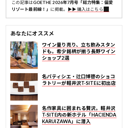
この記事は
GOETHE 2026年7月号「総力特集：偏愛
リゾート最前線！」
に掲載。
▶︎▶︎ 購入はこちら
あなたにオススメ
ワイン量り売り、立ち飲みスタン
ドも。希少銘柄が揃う長野ワイン
ショップ2選
名パティシエ・辻口博啓のショコ
ラトリーが軽井沢T-SITEに初出店
名作家具に囲まれる贅沢。軽井沢
T-SITE内の新ホテル「HACIENDA
KARUIZAWA」に潜入