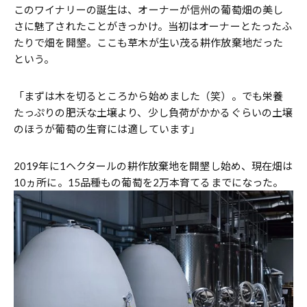
このワイナリーの誕生は、オーナーが信州の葡萄畑の美し
さに魅了されたことがきっかけ。当初はオーナーとたったふ
たりで畑を開墾。ここも草木が生い茂る耕作放棄地だった
という。
「まずは木を切るところから始めました（笑）。でも栄養
たっぷりの肥沃な土壌より、少し負荷がかかるぐらいの土壌
のほうが葡萄の生育には適しています」
2019年に1ヘクタールの耕作放棄地を開墾し始め、現在畑は
10ヵ所に。15品種もの葡萄を2万本育てるまでになった。