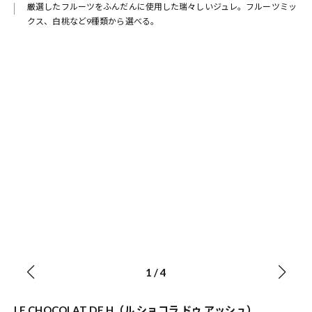
厳選したフルーツをふんだんに使用した瑞々しいジュレ。フルーツミッ
クス、白桃など9種類から選べる。
1
/
4
LE CHOCOLAT DE H（ル ショコラ ドゥ アッシュ）