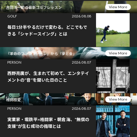
View More
吉田洋一郎の最新ゴルフレッスン
GOLF
2026.08.08
毎日1分半やるだけで変わる。どこでもで
きる「シャドースイング」とは
View More
『革命のファンファーレ』から『夢と金』
PERSON
2026.08.07
西野亮廣が、生まれて初めて、エンタテイ
メントの“音”を聞いた日のこと
View More
相師相愛
PERSON
2026.08.07
実業家・堀鉄平×格闘家・朝倉海、“無償の
支援”が生む成功の循環とは