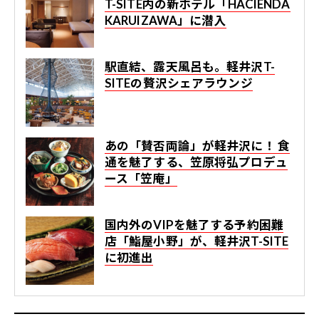
T-SITE内の新ホテル「HACIENDA
KARUIZAWA」に潜入
駅直結、露天風呂も。軽井沢T-
SITEの贅沢シェアラウンジ
あの「賛否両論」が軽井沢に！ 食
通を魅了する、笠原将弘プロデュ
ース「笠庵」
国内外のVIPを魅了する予約困難
店「鮨屋小野」が、軽井沢T-SITE
に初進出