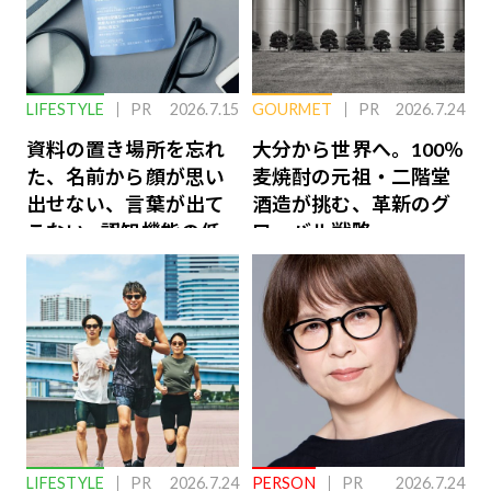
LIFESTYLE
PR
2026.7.15
GOURMET
PR
2026.7.24
資料の置き場所を忘れ
大分から世界へ。100％
た、名前から顔が思い
麦焼酎の元祖・二階堂
出せない、言葉が出て
酒造が挑む、革新のグ
こない…認知機能の低
ローバル戦略
下を救う、脳のインナ
ーケアとは
LIFESTYLE
PR
2026.7.24
PERSON
PR
2026.7.24