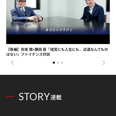
【後編】見城 徹×藤田 晋「経営にも人生にも、近道なんてもの
【
はない」ファイナンス対談
総
STORY
連載