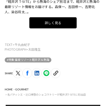
「軽井沢 T-SITE」から熱海のシェア別荘まで、軽井沢と熱海の
最新リゾート情報をお届けする。森保一、吉田修一、吉野北
人、染谷将太…。
詳しく見る
TEXT=牛丸由紀子
PHOTOGRAPH=太田隆生
#特集 偏愛リゾート軽井沢＆熱海
SHARE
HOME
GOURMET
名パティシエ・辻口博啓のショコラトリーが軽井沢T-SITEに初出店