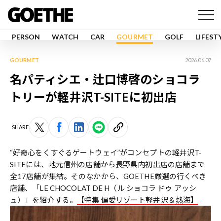
PERSON
WATCH
CAR
GOURMET
GOLF
LIFEST
GOURMET
2026.06.07
名パティシエ・辻口博啓のショコラ
トリーが軽井沢T-SITEに初出店
SHARE
“好奇心をくすぐるゲートウェイ”がコンセプトの軽井沢T-
SITEには、地元信州の店舗から長野県内初出店の店舗まで
全17店舗が集結。そのなかから、GOETHE厳選の行くべき
店舗、「LE CHOCOLAT DE H（ル ショコラ ドゥ アッシ
ュ）」を紹介する。
【特集 偏愛リゾート軽井沢＆熱海】