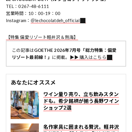
TEL：0267-48-6111
営業時間：10：00-19：00
Instagram：
＠lechocolatdeh_official
【特集 偏愛リゾート軽井沢＆熱海】
この記事は
GOETHE 2026年7月号「総力特集：偏愛
リゾート最前線！」
に掲載。
▶︎▶︎ 購入はこちら
あなたにオススメ
ワイン量り売り、立ち飲みスタン
ドも。希少銘柄が揃う長野ワイン
ショップ2選
名作家具に囲まれる贅沢。軽井沢