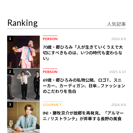
り合うAI時代の意思決
定
Ranking
人気記事
1
PERSON
2026.8.8
70歳・郷ひろみ「人が生きていくうえで大
切にすべきものは、いつの時代も変わらな
い」
2
PERSON
2025.6.13
69歳・郷ひろみの私物公開。ロゴT、スニ
ーカー、カーディガン、日傘…ファッション
のこだわりを告白
3
GOURMET
2026.8.8
INI・藤牧京介が故郷を再発見。「アルマー
ニ / リストランテ」が昇華する長野の美食