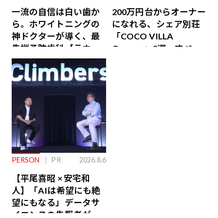
一流の自信は白い歯か
200万円台からオーナー
ら。ホワイトニングの
になれる、シェア別荘
神ドクターが導く、最
「COCO VILLA
先端予防歯科【ラウン
Owners」3選。すべて
ジ会員特典あり】
が絶景、収益も得られ
るその仕組みとは
PERSON
PR
2026.8.6
【平尾喜昭 × 安宅和
人】「AIは希望にも絶
望にもなる」データサ
イエンスの先駆者が語