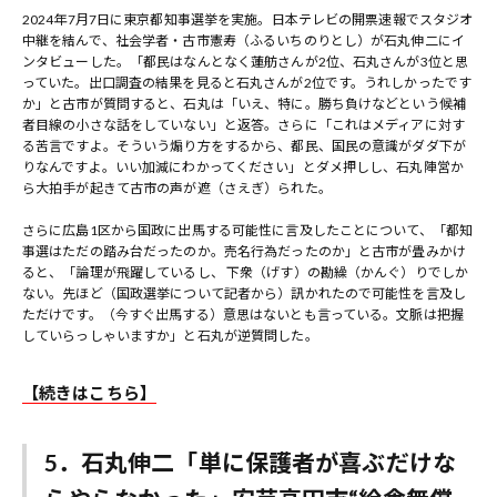
2024年7月7日に東京都知事選挙を実施。日本テレビの開票速報でスタジオ
中継を結んで、社会学者・古市憲寿（ふるいちのりとし）が石丸伸二にイ
ンタビューした。「都民はなんとなく蓮舫さんが2位、石丸さんが3位と思
っていた。出口調査の結果を見ると石丸さんが2位です。うれしかったです
か」と古市が質問すると、石丸は「いえ、特に。勝ち負けなどという候補
者目線の小さな話をしていない」と返答。さらに「これはメディアに対す
る苦言ですよ。そういう煽り方をするから、都民、国民の意識がダダ下が
りなんですよ。いい加減にわかってください」とダメ押しし、石丸陣営か
ら大拍手が起きて古市の声が遮（さえぎ）られた。
さらに広島1区から国政に出馬する可能性に言及したことについて、「都知
事選はただの踏み台だったのか。売名行為だったのか」と古市が畳みかけ
ると、「論理が飛躍しているし、 下衆（げす）の勘繰（かんぐ）りでしか
ない。先ほど（国政選挙について記者から）訊かれたので可能性を言及し
ただけです。（今すぐ出馬する）意思はないとも言っている。文脈は把握
していらっしゃいますか」と石丸が逆質問した。
【続きはこちら】
5．石丸伸二「単に保護者が喜ぶだけな