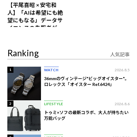
【平尾喜昭 × 安宅和
人】「AIは希望にも絶
望にもなる」データサ
イエンスの先駆者が語
り合うAI時代の意思決
定
Ranking
人気記事
1
WATCH
2026.8.5
36mmのヴィンテージ"ビッグオイスター"。
ロレックス「オイスター Ref.6424」
2
LIFESTYLE
2026.8.6
トゥミ×ソフの最新コラボ、大人が持ちたい
万能バッグ