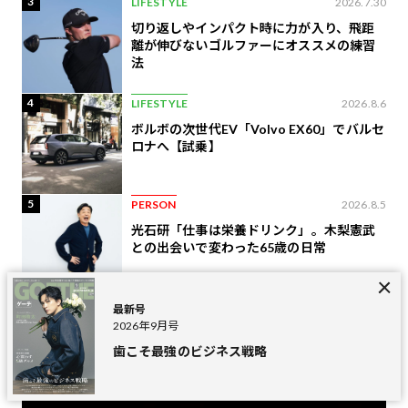
3
LIFESTYLE
2026.7.30
切り返しやインパクト時に力が入り、飛距
離が伸びないゴルファーにオススメの練習
法
4
LIFESTYLE
2026.8.6
ボルボの次世代EV「Volvo EX60」でバルセ
ロナへ【試乗】
5
PERSON
2026.8.5
光石研「仕事は栄養ドリンク」。木梨憲武
との出会いで変わった65歳の日常
最新号
2026年9月号
Movies
最新動画
歯こそ最強のビジネス戦略