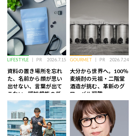
LIFESTYLE
PR
2026.7.15
GOURMET
PR
2026.7.24
資料の置き場所を忘れ
大分から世界へ。100％
た、名前から顔が思い
麦焼酎の元祖・二階堂
出せない、言葉が出て
酒造が挑む、革新のグ
こない…認知機能の低
ローバル戦略
下を救う、脳のインナ
ーケアとは