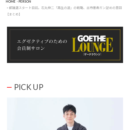
HOME
PERSON
都議選スタート目前。石丸伸二「再生の道」の戦略、古市憲寿ガン詰めの意図
【まとめ】
PICK UP