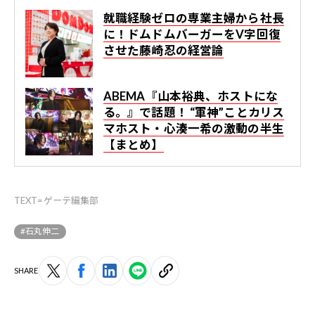
就職経験ゼロの専業主婦から社長
に！ドムドムバーガーをV字回復
させた藤崎忍の経営論
ABEMA『山本裕典、ホストにな
る。』で話題！ “軍神”ことカリス
マホスト・心湊一希の激動の半生
【まとめ】
TEXT=ゲーテ編集部
#石丸伸二
SHARE