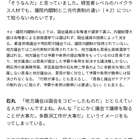
「そうなんだ」と言っていました。経営者レベルのハイクラ
ス人材でも、議院内閣制と二元代表制の違い（＊2）につい
て知らないみたいです。
＊
2―議院内閣制のもとでは、国会議員は有権者が選挙で選ぶ。内閣総理大
臣は有権者による直接選挙では選ばれず、国会議員の投票によって決ま
る。 都道府県議会や市区町村議会では、議院内閣制が採用されていない。
地方議会では二元代表制が採用されており、地方議員も首長も直接選挙で
選ばれる。地方議会では予算や条例の提出権限をもっているのは首長であ
り、地方議員には首長が提出した予算や条例を採決する議決権しかない。
明石市の泉房穂市長、安芸高田市の石丸伸二市長のように多数派与党に所
属しない首長と地方議会は、意見が鋭く対立して予算や条例が簡単には採
決されなくなる。「行政が滞る」とも言えるし、「首長と議会がナアナア
の馴れ合いに陥らず、予算や条例は簡単には通過しない」とも言える。
石丸
「地方議会は国会をコピーしたものだ」ととらえてい
る人が多いんですよね。みんな「とにかく議会で議席を取る
ことが大事だ。多数派工作が大事だ」というイメージをも
ってしまっている。