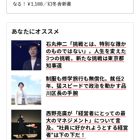
なる！ ¥1,188／幻冬舎新書
あなたにオススメ
石丸伸二「挑戦とは、特別な誰か
のものではない」。人生を変えた
3つの挑戦。新たな挑戦は東京都
知事選
制服も修学旅行も無償化。就任2
年、猛スピードで政治を動かす品
川区長の手腕
西野亮廣が「経営者にとっての最
大のマネジメント」について言
及。“社員に好かれようとする経営
者”は下の下だ！