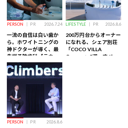
PERSON
PR
2026.7.24
LIFESTYLE
PR
2026.8.6
一流の自信は白い歯か
200万円台からオーナー
ら。ホワイトニングの
になれる、シェア別荘
神ドクターが導く、最
「COCO VILLA
先端予防歯科【ラウン
Owners」3選。すべて
ジ会員特典あり】
が絶景、収益も得られ
るその仕組みとは
PERSON
PR
2026.8.6