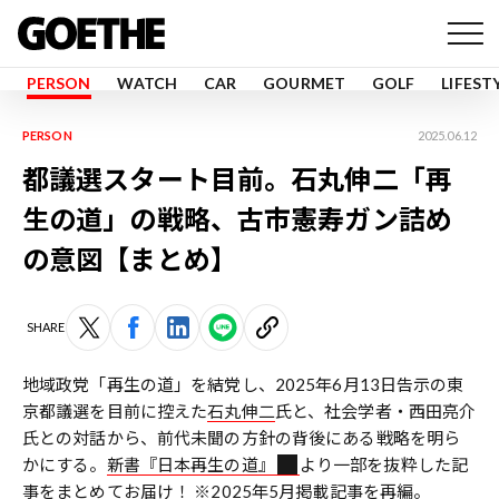
PERSON
WATCH
CAR
GOURMET
GOLF
LIFEST
PERSON
2025.06.12
都議選スタート目前。石丸伸二「再
生の道」の戦略、古市憲寿ガン詰め
の意図【まとめ】
SHARE
地域政党「再生の道」を結党し、2025年6月13日告示の東
京都議選を目前に控えた
石丸伸二
氏と、社会学者・西田亮介
氏との対話から、前代未聞の方針の背後にある戦略を明ら
かにする。
新書『日本再生の道』
より一部を抜粋した記
事をまとめてお届け！ ※2025年5月掲載記事を再編。