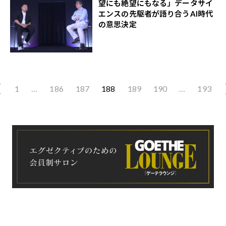
望にも絶望にもなる」データサイ
エンスの先駆者が語り合うAI時代
の意思決定
1
…
186
187
188
189
190
…
193