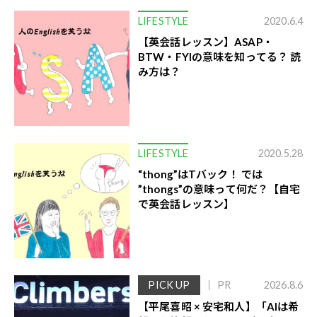
LIFESTYLE
2020.6.4
【英会話レッスン】ASAP・
BTW・FYIの意味を知ってる？ 読
み方は？
LIFESTYLE
2020.5.28
“thong”はTバック！ では
”thongs”の意味って何だ？【自宅
で英会話レッスン】
PICK UP
PR
2026.8.6
【平尾喜昭 × 安宅和人】「AIは希