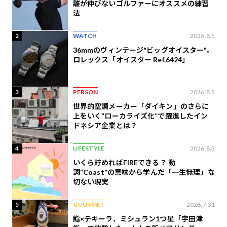
離が伸びないゴルファーにオススメの練習
法
2
WATCH
2026.8.5
36mmのヴィンテージ"ビッグオイスター"。
ロレックス「オイスター Ref.6424」
3
PERSON
2026.8.2
世界的空調メーカー「ダイキン」のさらに
上をいく“ローカライズ化”で躍進したイン
ドネシア企業とは？
4
LIFESTYLE
2026.8.3
いくら貯めればFIREできる？ 動
詞“Coast”の意味から学んだ「一生無理」な
切ない現実
5
GOURMET
2026.7.31
鮨×テキーラ、ミシュラン1つ星「宇田津