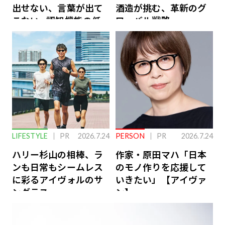
出せない、言葉が出て
酒造が挑む、革新のグ
こない…認知機能の低
ローバル戦略
下を救う、脳のインナ
ーケアとは
LIFESTYLE
PR
2026.7.24
PERSON
PR
2026.7.24
ハリー杉山の相棒、ラ
作家・原田マハ「日本
ンも日常もシームレス
のモノ作りを応援して
に彩るアイヴォルのサ
いきたい」【アイヴァ
ングラス
ン】