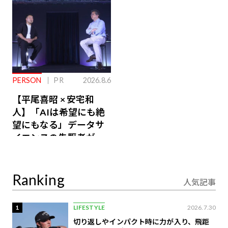
PERSON
PR
2026.8.6
【平尾喜昭 × 安宅和
人】「AIは希望にも絶
望にもなる」データサ
イエンスの先駆者が語
り合うAI時代の意思決
定
Ranking
人気記事
1
LIFESTYLE
2026.7.30
切り返しやインパクト時に力が入り、飛距