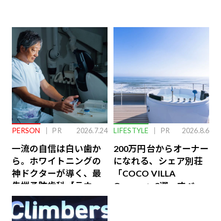
PERSON
PR
2026.7.24
LIFESTYLE
PR
2026.8.6
一流の自信は白い歯か
200万円台からオーナー
ら。ホワイトニングの
になれる、シェア別荘
神ドクターが導く、最
「COCO VILLA
先端予防歯科【ラウン
Owners」3選。すべて
ジ会員特典あり】
が絶景、収益も得られ
るその仕組みとは