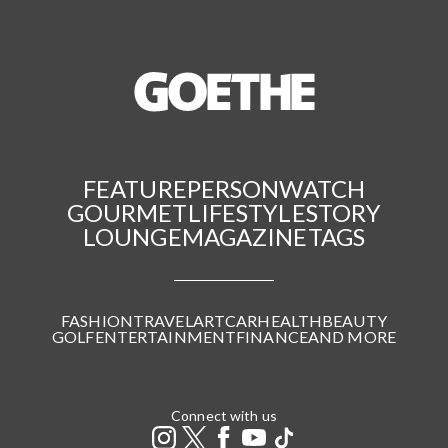
FEATURE
PERSON
WATCH
GOURMET
LIFESTYLE
STORY
LOUNGE
MAGAZINE
TAGS
FASHION
TRAVEL
ART
CAR
HEALTH
BEAUTY
GOLF
ENTERTAINMENT
FINANCE
AND MORE
Connect with us