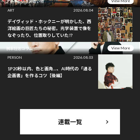
View More
アートというお買い物
ART
2026.08.04
デイヴィッド・ホックニーが明かした、西
洋絵画の巨匠たちの秘密。光学装置で像を
なぞったり、位置取りしていた!?
View More
桝本壮志コラム
PERSON
2026.08.03
1P20秒以内、色と画角…、AI時代の「通る
企画書」を作るコツ【後編】
連載一覧