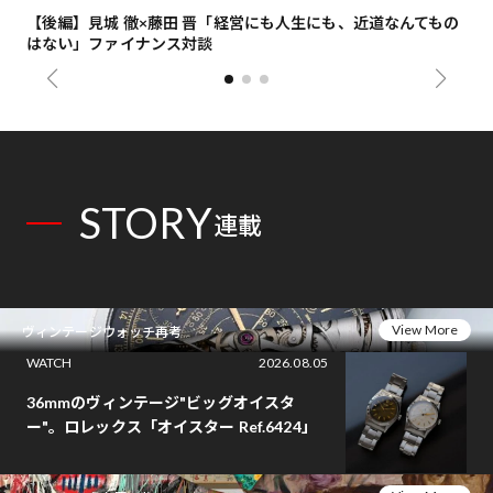
【後編】見城 徹×藤田 晋「経営にも人生にも、近道なんてもの
【
はない」ファイナンス対談
総
STORY
連載
View More
ヴィンテージウォッチ再考
WATCH
2026.08.05
36mmのヴィンテージ"ビッグオイスタ
ー"。ロレックス「オイスター Ref.6424」