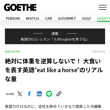
PERSON
WATCH
CAR
GOURMET
GOLF
LIFEST
連載
英語力0.5レッスン「人のEnglishを笑うな」
AND MORE
2026.06.01
絶対に体重を逆算しないで！ 大食い
を表す英語“eat like a horse”のリアル
な量
SHARE
英語力ゼロなのに、会社を辞めていきなり渡英した元編集