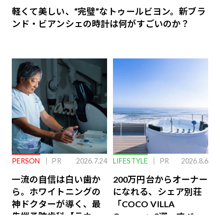
軽くて美しい、“完璧”なトゥールビヨン。新ブラ
ンド・ビアンシェの時計は何がすごいのか？
PERSON
PR
2026.7.24
LIFESTYLE
PR
2026.8.6
一流の自信は白い歯か
200万円台からオーナー
ら。ホワイトニングの
になれる、シェア別荘
神ドクターが導く、最
「COCO VILLA
先端予防歯科【ラウン
Owners」3選。すべて