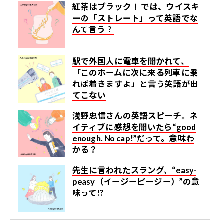
紅茶はブラック！ では、ウイスキ
ーの「ストレート」って英語でな
んて言う？
駅で外国人に電車を聞かれて、
「このホームに次に来る列車に乗
れば着きますよ」と言う英語が出
てこない
浅野忠信さんの英語スピーチ。ネ
イティブに感想を聞いたら“good
enough. No cap!”だって。意味わ
かる？
先生に言われたスラング、“easy-
peasy（イージーピージー）”の意
味って!?