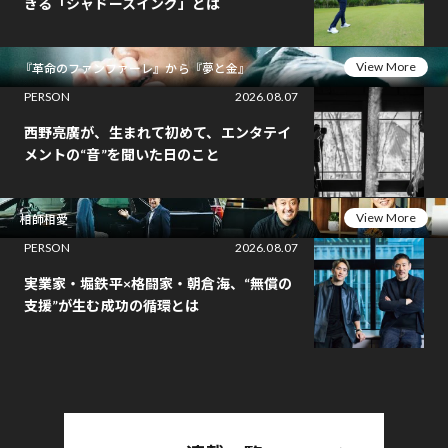
きる「シャドースイング」とは
View More
『革命のファンファーレ』から『夢と金』
PERSON
2026.08.07
西野亮廣が、生まれて初めて、エンタテイ
メントの“音”を聞いた日のこと
View More
相師相愛
PERSON
2026.08.07
実業家・堀鉄平×格闘家・朝倉海、“無償の
支援”が生む成功の循環とは