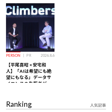
ジ会員特典あり】
が絶景、収益も得られ
るその仕組みとは
PERSON
PR
2026.8.6
【平尾喜昭 × 安宅和
人】「AIは希望にも絶
望にもなる」データサ
イエンスの先駆者が語
り合うAI時代の意思決
定
Ranking
人気記事