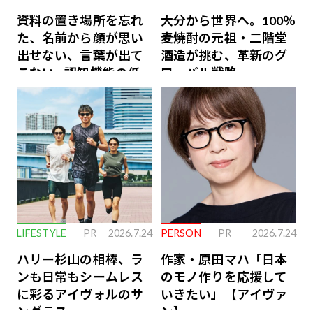
資料の置き場所を忘れ
大分から世界へ。100％
た、名前から顔が思い
麦焼酎の元祖・二階堂
出せない、言葉が出て
酒造が挑む、革新のグ
こない…認知機能の低
ローバル戦略
下を救う、脳のインナ
ーケアとは
LIFESTYLE
PR
2026.7.24
PERSON
PR
2026.7.24
ハリー杉山の相棒、ラ
作家・原田マハ「日本
ンも日常もシームレス
のモノ作りを応援して
に彩るアイヴォルのサ
いきたい」【アイヴァ
ングラス
ン】