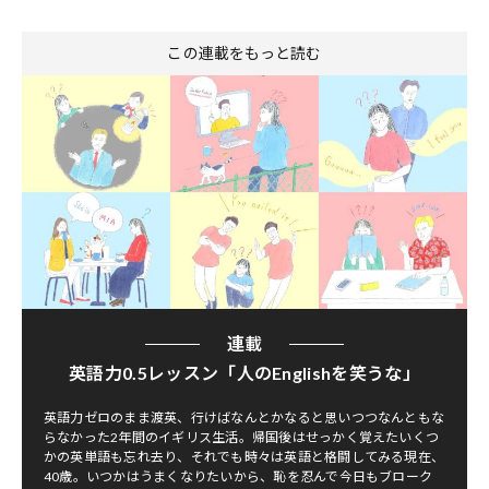
この連載をもっと読む
連載
英語力0.5レッスン「人のEnglishを笑うな」
英語力ゼロのまま渡英、行けばなんとかなると思いつつなんともな
らなかった2年間のイギリス生活。帰国後はせっかく覚えたいくつ
かの英単語も忘れ去り、それでも時々は英語と格闘してみる現在、
40歳。いつかはうまくなりたいから、恥を忍んで今日もブローク