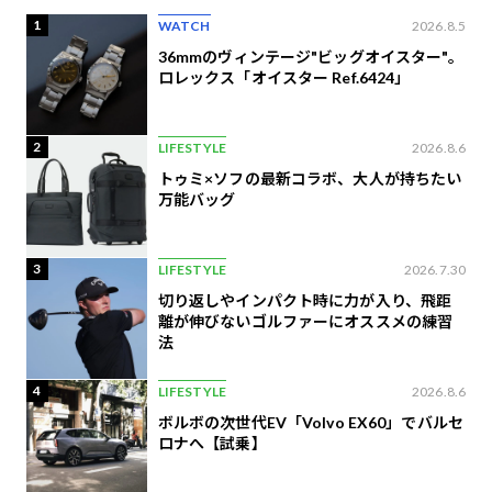
1
WATCH
2026.8.5
36mmのヴィンテージ"ビッグオイスター"。
ロレックス「オイスター Ref.6424」
2
LIFESTYLE
2026.8.6
トゥミ×ソフの最新コラボ、大人が持ちたい
万能バッグ
3
LIFESTYLE
2026.7.30
切り返しやインパクト時に力が入り、飛距
離が伸びないゴルファーにオススメの練習
法
4
LIFESTYLE
2026.8.6
ボルボの次世代EV「Volvo EX60」でバルセ
ロナへ【試乗】