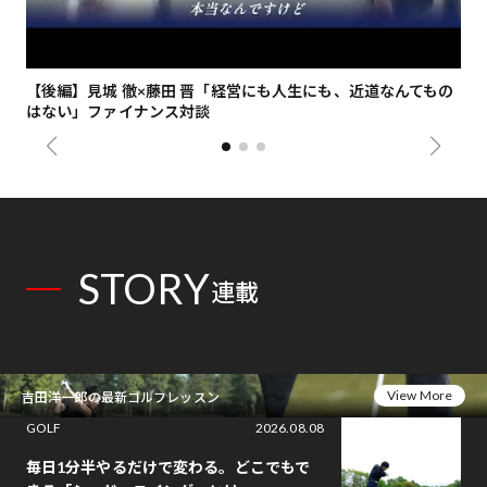
【後編】見城 徹×藤田 晋「経営にも人生にも、近道なんてもの
【
はない」ファイナンス対談
総
STORY
連載
View More
吉田洋一郎の最新ゴルフレッスン
GOLF
2026.08.08
毎日1分半やるだけで変わる。どこでもで