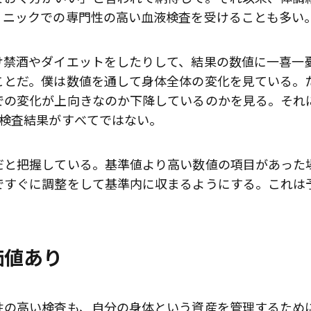
リニックでの専門性の高い血液検査を受けることも多い
け禁酒やダイエットをしたりして、結果の数値に一喜一
ことだ。僕は数値を通して身体全体の変化を見ている。
での変化が上向きなのか下降しているのかを見る。それ
の検査結果がすべてではない。
だと把握している。基準値より高い数値の項目があった
ですぐに調整をして基準内に収まるようにする。これは
価値あり
歌舞伎俳優・尾上右近が休息を過
前列ホテル「UMITO 熱海 別邸」
性の高い検査も、自分の身体という資産を管理するため