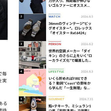
力が入り、飛距離が伸びな
いゴルファーにオススメの
練習法
2
WATCH
2026.8.5
36mmのヴィンテージ"ビッ
グオイスター"。ロレックス
「オイスター Ref.6424」
3
PERSON
2026.8.2
世界的空調メーカー「ダイ
キン」のさらに上をいく“ロ
ーカライズ化”で躍進したイ
ンドネシア企業とは？
4
LIFESTYLE
2026.8.3
で毎
いくら貯めればFIREでき
を実
る？ 動詞“Coast”の意味か
ら学んだ「一生無理」な切
ない現実
5
GOURMET
2026.7.31
ある
鮨×テキーラ、ミシュラン1
維持
つ星「宇田津 鮨」で体験し