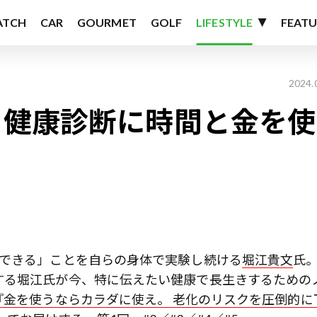
ATCH
CAR
GOURMET
GOLF
LIFESTYLE
FEATU
2024.
、健康診断に時間と金を使
服できる」ことを自らの身体で実験し続ける
堀江貴文
氏
する堀江氏が今、特に伝えたい健康で長生きするための
『金を使うならカラダに使え。 ⽼化のリスクを圧倒的に