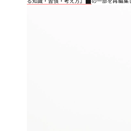
る知識・習慣・考え⽅』
の一部を再編集