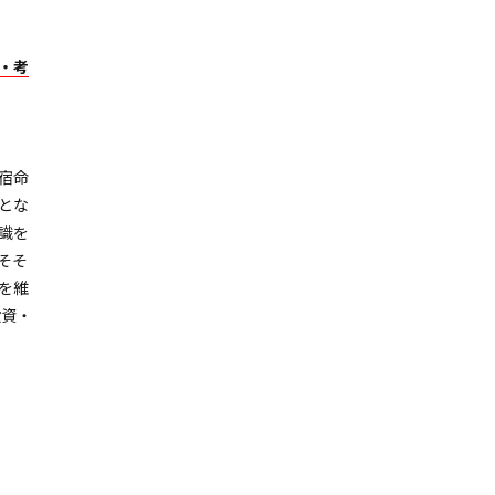
・考
宿命
とな
識を
そそ
を維