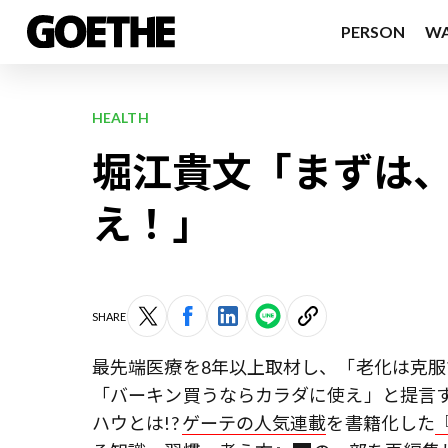
PERSON
W
HEALTH
堀江貴文「まずは
え！」
SHARE
最先端医療を8年以上取材し、「老化は克
「バーキン買うならカラダに使え」と提言
ハウとは!?
ゲーテの人気連載
を書籍化した