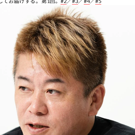
してお届けする。第1回。
#2
／
#3
／
#4
／
#5