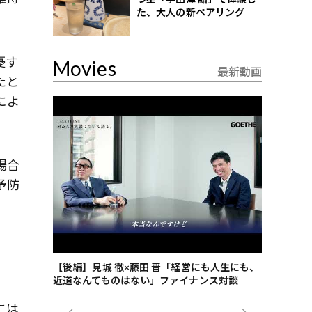
た、大人の新ペアリング
。
憂す
Movies
最新動画
たと
によ
場合
予防
ごした、海最
【後編】見城 徹×藤田 晋「経営にも人生にも、
【ゲーテ9
近道なんてものはない」ファイナンス対談
ンタビュー
ジネス戦略
には