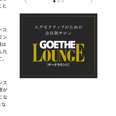
こと
トス
ミン
僕は
ん化
ど、
ンス
管が
にな
はな