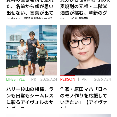
た、名前から顔が思い
麦焼酎の元祖・二階堂
出せない、言葉が出て
酒造が挑む、革新のグ
こない…認知機能の低
ローバル戦略
下を救う、脳のインナ
ーケアとは
LIFESTYLE
PR
2026.7.24
PERSON
PR
2026.7.24
ハリー杉山の相棒、ラ
作家・原田マハ「日本
ンも日常もシームレス
のモノ作りを応援して
に彩るアイヴォルのサ
いきたい」【アイヴァ
ングラス
ン】