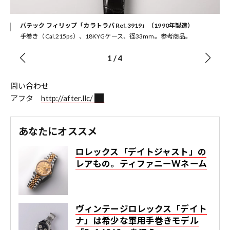
の内
パテック フィリップ「カラトラバ Ref.3919」（1990年製造）
手巻き（Cal.215ps）、18KYGケース、径33mm。参考商品。
1
/
4
問い合わせ
アフタ
http://after.llc/
あなたにオススメ
ロレックス「デイトジャスト」の
レアもの。ティファニーWネーム
ヴィンテージロレックス「デイト
ナ」は希少な軍用手巻きモデル