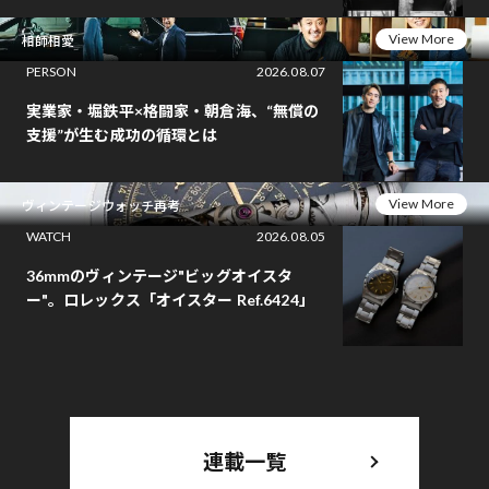
View More
相師相愛
PERSON
2026.08.07
実業家・堀鉄平×格闘家・朝倉海、“無償の
支援”が生む成功の循環とは
View More
ヴィンテージウォッチ再考
WATCH
2026.08.05
36mmのヴィンテージ"ビッグオイスタ
ー"。ロレックス「オイスター Ref.6424」
連載一覧