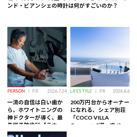
ンド・ビアンシェの時計は何がすごいのか？
PERSON
PR
2026.7.24
LIFESTYLE
PR
2026.8.6
一流の自信は白い歯か
200万円台からオーナー
ら。ホワイトニングの
になれる、シェア別荘
神ドクターが導く、最
「COCO VILLA
先端予防歯科【ラウン
Owners」3選。すべて
ジ会員特典あり】
が絶景、収益も得られ