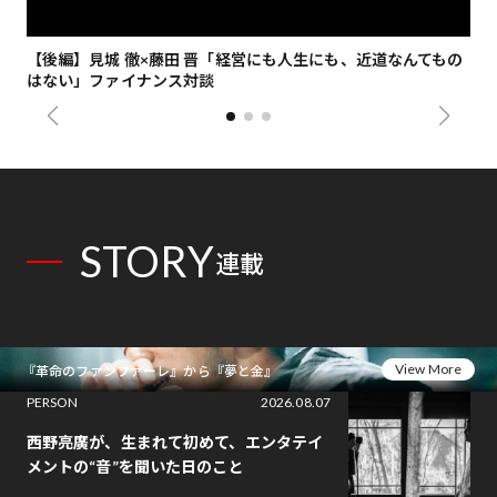
【後編】見城 徹×藤田 晋「経営にも人生にも、近道なんてもの
【
はない」ファイナンス対談
総
STORY
連載
View More
『革命のファンファーレ』から『夢と金』
PERSON
2026.08.07
西野亮廣が、生まれて初めて、エンタテイ
メントの“音”を聞いた日のこと