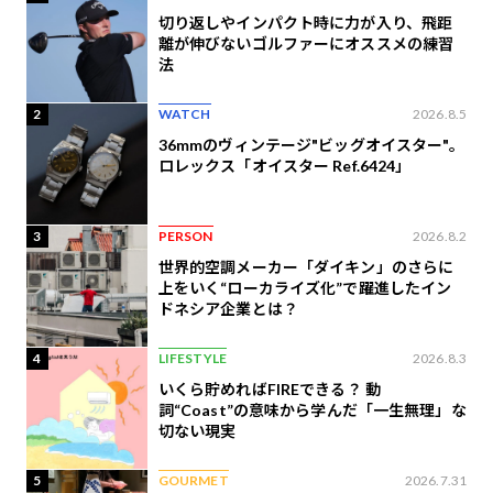
切り返しやインパクト時に力が入り、飛距
離が伸びないゴルファーにオススメの練習
法
2
WATCH
2026.8.5
36mmのヴィンテージ"ビッグオイスター"。
ロレックス「オイスター Ref.6424」
3
PERSON
2026.8.2
世界的空調メーカー「ダイキン」のさらに
上をいく“ローカライズ化”で躍進したイン
ドネシア企業とは？
4
LIFESTYLE
2026.8.3
いくら貯めればFIREできる？ 動
詞“Coast”の意味から学んだ「一生無理」な
切ない現実
5
GOURMET
2026.7.31