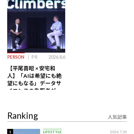
るその仕組みとは
PERSON
PR
2026.8.6
【平尾喜昭 × 安宅和
人】「AIは希望にも絶
望にもなる」データサ
イエンスの先駆者が語
り合うAI時代の意思決
定
Ranking
人気記事
1
LIFESTYLE
2026.7.30