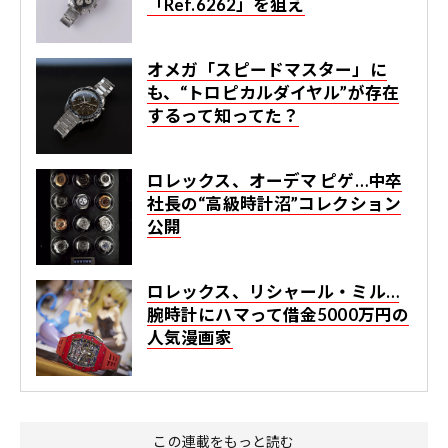
「Ref.6262」を狙え
オメガ「スピードマスター」に
も、“トロピカルダイヤル”が存在
するって知ってた？
ロレックス、オーデマ ピゲ…中卒
社長の“高級時計沼”コレクション
公開
ロレックス、リシャール・ミル…
腕時計にハマって借金5000万円の
人気漫画家
この連載をもっと読む