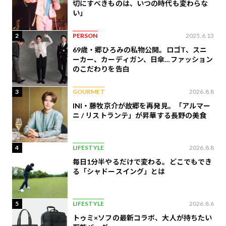
切にすべきものは、いつの時代も変わらな
い」
2
PERSON
2025.6.13
69歳・郷ひろみの私物公開。ロゴT、スニ
ーカー、カーディガン、日傘…ファッション
のこだわりを告白
3
GOURMET
2026.8.8
INI・藤牧京介が故郷を再発見。「アルマー
ニ / リストランテ」が昇華する長野の美食
4
LIFESTYLE
2026.8.8
毎日1分半やるだけで変わる。どこでもでき
る「シャドースイング」とは
5
LIFESTYLE
2026.8.6
トゥミ×ソフの最新コラボ、大人が持ちたい