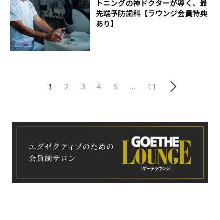
トニングの神ドクターが導く、最
先端予防歯科【ラウンジ会員特典
あり】
1
2
3
4
5
…
11