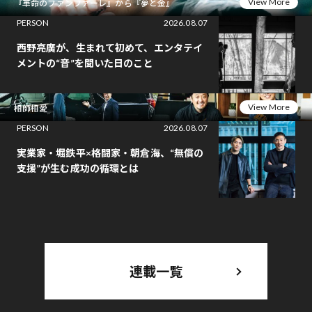
View More
『革命のファンファーレ』から『夢と金』
PERSON
2026.08.07
西野亮廣が、生まれて初めて、エンタテイ
メントの“音”を聞いた日のこと
View More
相師相愛
PERSON
2026.08.07
実業家・堀鉄平×格闘家・朝倉海、“無償の
支援”が生む成功の循環とは
連載一覧