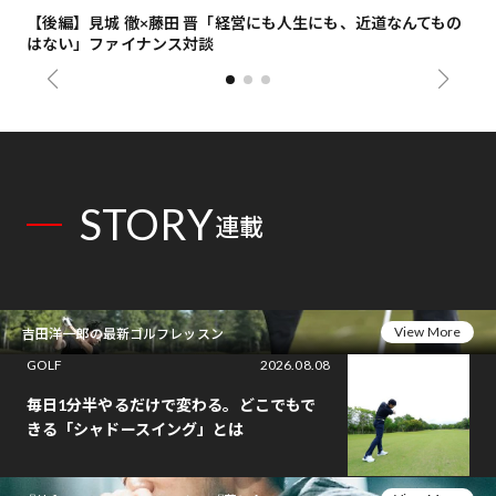
【後編】見城 徹×藤田 晋「経営にも人生にも、近道なんてもの
【
はない」ファイナンス対談
総
STORY
連載
View More
吉田洋一郎の最新ゴルフレッスン
GOLF
2026.08.08
毎日1分半やるだけで変わる。どこでもで
きる「シャドースイング」とは