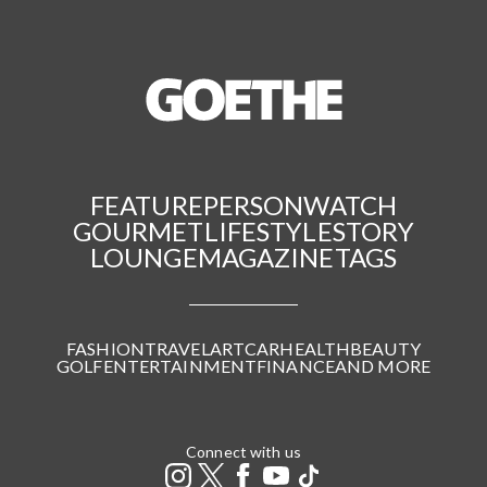
FEATURE
PERSON
WATCH
GOURMET
LIFESTYLE
STORY
LOUNGE
MAGAZINE
TAGS
FASHION
TRAVEL
ART
CAR
HEALTH
BEAUTY
GOLF
ENTERTAINMENT
FINANCE
AND MORE
Connect with us