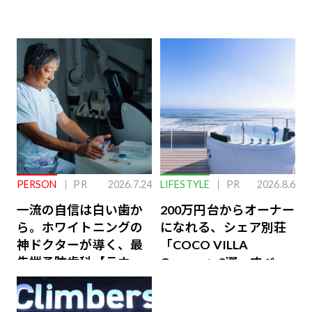
PERSON
PR
2026.7.24
LIFESTYLE
PR
2026.8.6
一流の自信は白い歯か
200万円台からオーナー
ら。ホワイトニングの
になれる、シェア別荘
神ドクターが導く、最
「COCO VILLA
先端予防歯科【ラウン
Owners」3選。すべて
ジ会員特典あり】
が絶景、収益も得られ
るその仕組みとは