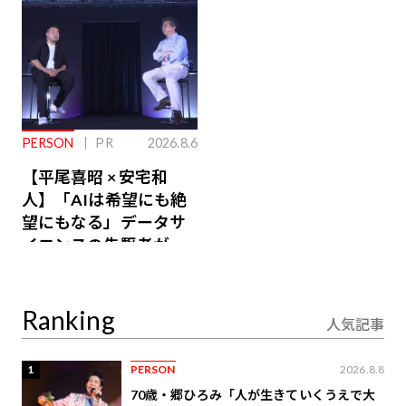
PERSON
PR
2026.8.6
【平尾喜昭 × 安宅和
人】「AIは希望にも絶
望にもなる」データサ
イエンスの先駆者が語
り合うAI時代の意思決
定
Ranking
人気記事
1
PERSON
2026.8.8
70歳・郷ひろみ「人が生きていくうえで大