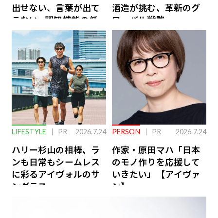
出せない、言葉が出て
酒造が挑む、革新のグ
こない…認知機能の低
ローバル戦略
下を救う、脳のインナ
ーケアとは
LIFESTYLE
PR
2026.7.24
PERSON
PR
2026.7.24
ハリー杉山の相棒、ラ
作家・原田マハ「日本
ンも日常もシームレス
のモノ作りを応援して
に彩るアイヴォルのサ
いきたい」【アイヴァ
ングラス
ン】