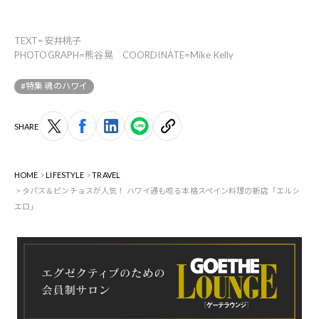
TEXT=安井桃子
PHOTOGRAPH=熊谷晃 COORDINATE=Mike Kelly
#特集 魂のハワイ
SHARE
HOME
LIFESTYLE
TRAVEL
タパス＆ピンチョスが人気！ ハワイ通も唸る本格スペイン料理の新店「エルシ
エロ」