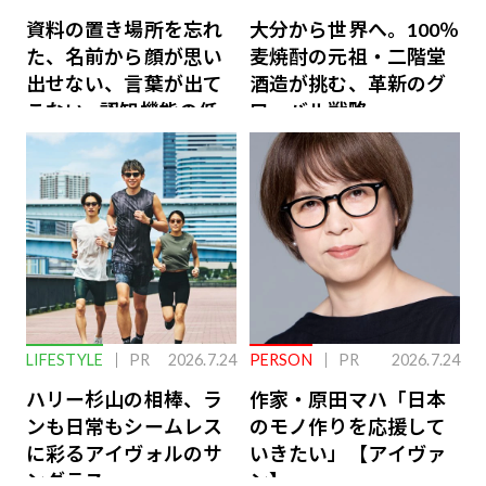
資料の置き場所を忘れ
大分から世界へ。100％
た、名前から顔が思い
麦焼酎の元祖・二階堂
出せない、言葉が出て
酒造が挑む、革新のグ
こない…認知機能の低
ローバル戦略
下を救う、脳のインナ
ーケアとは
LIFESTYLE
PR
2026.7.24
PERSON
PR
2026.7.24
ハリー杉山の相棒、ラ
作家・原田マハ「日本
ンも日常もシームレス
のモノ作りを応援して
に彩るアイヴォルのサ
いきたい」【アイヴァ
ングラス
ン】