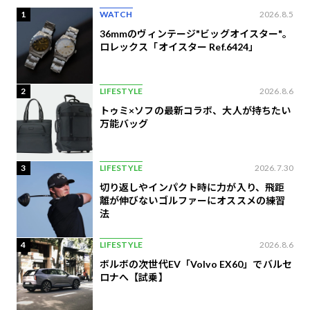
1
WATCH
2026.8.5
36mmのヴィンテージ"ビッグオイスター"。
ロレックス「オイスター Ref.6424」
2
LIFESTYLE
2026.8.6
トゥミ×ソフの最新コラボ、大人が持ちたい
万能バッグ
3
LIFESTYLE
2026.7.30
切り返しやインパクト時に力が入り、飛距
離が伸びないゴルファーにオススメの練習
法
4
LIFESTYLE
2026.8.6
ボルボの次世代EV「Volvo EX60」でバルセ
ロナへ【試乗】