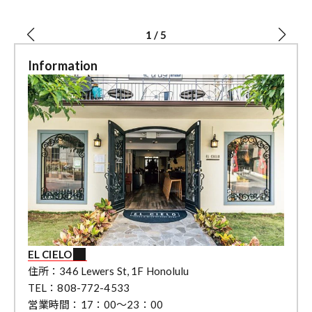
1
/
5
Information
EL CIELO
住所：346 Lewers St, 1F Honolulu
TEL：808-772-4533
営業時間：17：00～23：00