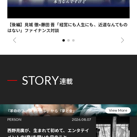
【後編】見城 徹×藤田 晋「経営にも人生にも、近道なんてもの
【
はない」ファイナンス対談
総
STORY
連載
View More
『革命のファンファーレ』から『夢と金』
PERSON
2026.08.07
西野亮廣が、生まれて初めて、エンタテイ