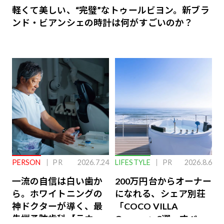
軽くて美しい、“完璧”なトゥールビヨン。新ブラ
ンド・ビアンシェの時計は何がすごいのか？
PERSON
PR
2026.7.24
LIFESTYLE
PR
2026.8.6
一流の自信は白い歯か
200万円台からオーナー
ら。ホワイトニングの
になれる、シェア別荘
神ドクターが導く、最
「COCO VILLA
先端予防歯科【ラウン
Owners」3選。すべて