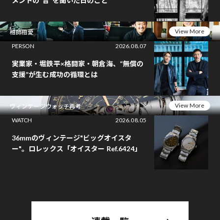
メントの“音”を聞いた日のこと
View More
相師相愛
PERSON
2026.08.07
実業家・堀鉄平×格闘家・朝倉海、“無償の
支援”が生む成功の循環とは
View More
ヴィンテージウォッチ再考
WATCH
2026.08.05
36mmのヴィンテージ"ビッグオイスタ
ー"。ロレックス「オイスター Ref.6424」