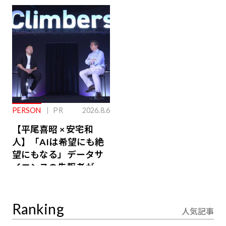
ジ会員特典あり】
が絶景、収益も得られ
るその仕組みとは
PERSON
PR
2026.8.6
【平尾喜昭 × 安宅和
人】「AIは希望にも絶
望にもなる」データサ
イエンスの先駆者が語
り合うAI時代の意思決
定
Ranking
人気記事