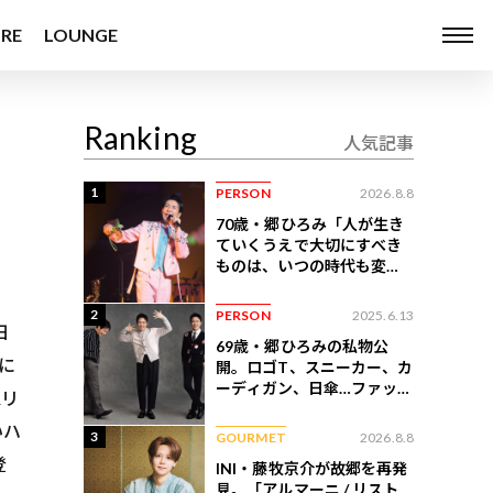
RE
LOUNGE
Ranking
人気記事
」
1
PERSON
2026.8.8
70歳・郷ひろみ「人が生き
ていくうえで大切にすべき
ものは、いつの時代も変わ
らない」
2
PERSON
2025.6.13
日
69歳・郷ひろみの私物公
に
開。ロゴT、スニーカー、カ
ーディガン、日傘…ファッシ
&リ
ョンのこだわりを告白
いハ
3
GOURMET
2026.8.8
登
INI・藤牧京介が故郷を再発
見。「アルマーニ / リスト