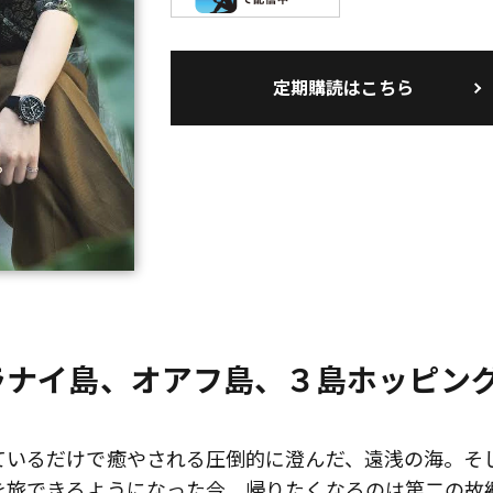
定期購読はこちら
歌舞伎俳優・尾上右近が休息を過
前列ホテル「UMITO 熱海 別邸」
ラナイ島、オアフ島、３島ホッピン
ているだけで癒やされる圧倒的に澄んだ、遠浅の海。そ
を旅できるようになった今、帰りたくなるのは第二の故