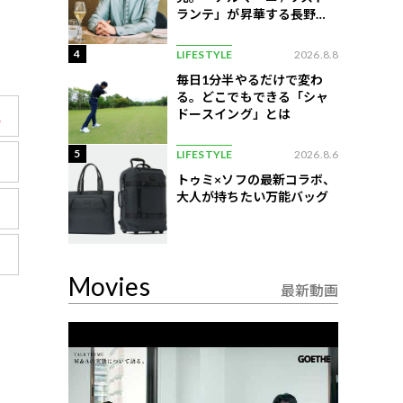
ランテ」が昇華する長野の
美食
4
LIFESTYLE
2026.8.8
毎日1分半やるだけで変わ
る。どこでもできる「シャ
ドースイング」とは
5
LIFESTYLE
2026.8.6
トゥミ×ソフの最新コラボ、
大人が持ちたい万能バッグ
Movies
最新動画