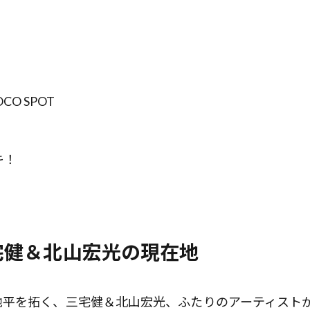
CO SPOT
キ！
宅健＆北山宏光の現在地
地平を拓く、三宅健＆北山宏光、ふたりのアーティストが