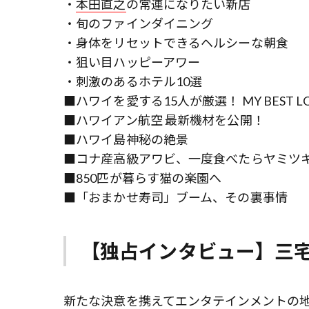
・
本田直之
の常連になりたい新店
・旬のファインダイニング
・身体をリセットできるヘルシーな朝食
・狙い目ハッピーアワー
・刺激のあるホテル10選
■ハワイを愛する15人が厳選！ MY BEST LO
■ハワイアン航空 最新機材を公開！
■ハワイ島神秘の絶景
■コナ産高級アワビ、一度食べたらヤミツ
■850匹が暮らす猫の楽園へ
■「おまかせ寿司」ブーム、その裏事情
【独占インタビュー】三
新たな決意を携えてエンタテインメントの