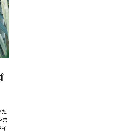
ゴ
いた
やま
ワイ