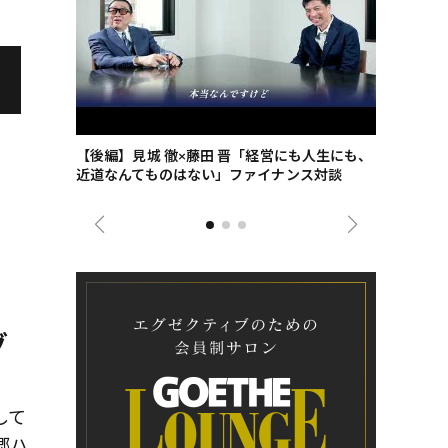
ごした、海最
【後編】見城 徹×藤田 晋「経営にも人生にも、
【ゲーテ9
近道なんてものはない」ファイナンス対談
ンタビュー
ジネス戦略
グ
して
郷ハ