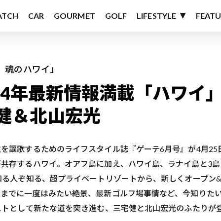
ATCH
CAR
GOURMET
GOLF
LIFESTYLE
FEATU
！ 魂のハワイ」
24年最新情報満載「ハワイ
健＆北山宏光
を謳歌するためのライフスタイル誌『ゲーテ6月号』が4月25
共存するハワイ。オアフ島に加え、ハワイ島、ラナイ島と3島
知る人ぞ知る、超プライベートリゾートから、新しくオープン
ぬまでに一度はみたい絶景、最新ゴルフ場事情など、今知りた
ストとして新たな道を突き進む、三宅健と北山宏光のふたりが