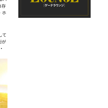
は存
・ホ
して
街が
・