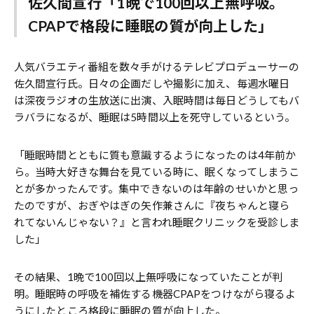
佐久間宣行「1晩で100回以上無呼吸。
CPAPで格段に睡眠の質が向上した」
人気バラエティ番組を数々手がけるテレビプロデューサーの
佐久間宣行氏。日々の企画だしや撮影に加え、毎週水曜日
は深夜ラジオの生放送に出演、入眠時間は毎日どうしてもバ
ラバラになるが、睡眠は5時間以上を死守しているという。
「睡眠時間とともに質も意識するようになったのは4年前か
ら。当時大好きな舞台を見ている時に、眠くなってしまうこ
とが多かったんです。集中できないのは年齢のせいかと思っ
たのですが、おぎやはぎの矢作兼さんに『夜ちゃんと寝ら
れてないんじゃない？』と言われ睡眠クリニックを受診しま
した」
その結果、1晩で100回以上無呼吸になっていたことが判
明。睡眠時の呼吸を補佐する機器CPAPをつけながら寝るよ
うにしたところ格段に睡眠の質が向上した。