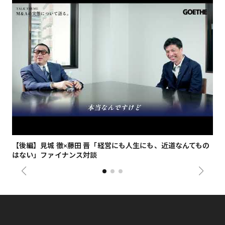
【後編】見城 徹×藤田 晋「経営にも人生にも、近道なんてもの
【
はない」ファイナンス対談
総