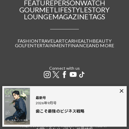
FEATURE
PERSON
WATCH
GOURMET
LIFESTYLE
STORY
LOUNGE
MAGAZINE
TAGS
FASHION
TRAVEL
ART
CAR
HEALTH
BEAUTY
GOLF
ENTERTAINMENT
FINANCE
AND MORE
Connect with us
最新号
2026年9月号
GOETHE LOUNGE
JAPANDORAKU
GINGER
幻冬舎plus
THE GOLD ONLINE
幻冬舎
歯こそ最強のビジネス戦略
広告掲載
プライバシーポリシー
利用規約
特定商取引法に基づく表記
お問い合わせ（個人）