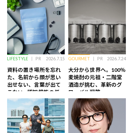
LIFESTYLE
PR
2026.7.15
GOURMET
PR
2026.7.24
資料の置き場所を忘れ
大分から世界へ。100％
た、名前から顔が思い
麦焼酎の元祖・二階堂
出せない、言葉が出て
酒造が挑む、革新のグ
こない…認知機能の低
ローバル戦略
下を救う、脳のインナ
ーケアとは