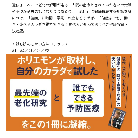
遺伝子レベルで老化の解明が進み、人間の宿命とされていた老いの常識
や不便が過去の話となりつつある今。「老化」に徹底抗戦する知識を身
につけ、「健康」に時間・意識・お金をそそげば、「何歳までも」働
き・遊べるカラダを維持できる！ 現代人が知っておくべき健康投資・
決定版。
＜試し読みしたい方はコチラ↓＞
#1
／
#2
／
#3
／
#4
／
#5