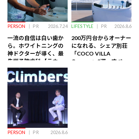
PERSON
PR
2026.7.24
LIFESTYLE
PR
2026.8.6
一流の自信は白い歯か
200万円台からオーナー
ら。ホワイトニングの
になれる、シェア別荘
神ドクターが導く、最
「COCO VILLA
先端予防歯科【ラウン
Owners」3選。すべて
ジ会員特典あり】
が絶景、収益も得られ
るその仕組みとは
PERSON
PR
2026.8.6