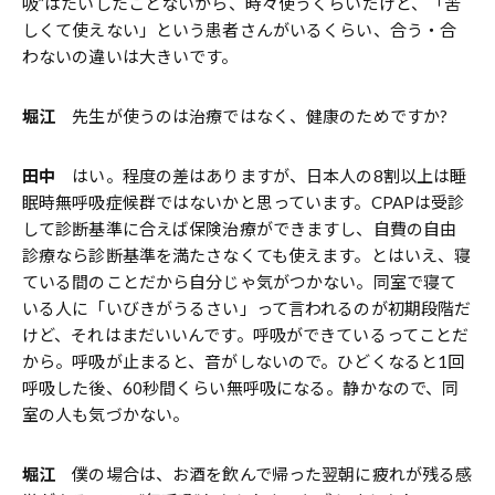
吸”はたいしたことないから、時々使うくらいだけど、「苦
しくて使えない」という患者さんがいるくらい、合う・合
わないの違いは大きいです。
堀江
先生が使うのは治療ではなく、健康のためですか?
田中
はい。程度の差はありますが、日本人の8割以上は睡
眠時無呼吸症候群ではないかと思っています。CPAPは受診
して診断基準に合えば保険治療ができますし、自費の自由
診療なら診断基準を満たさなくても使えます。とはいえ、寝
ている間のことだから自分じゃ気がつかない。同室で寝て
いる人に「いびきがうるさい」って言われるのが初期段階だ
けど、それはまだいいんです。呼吸ができているってことだ
から。呼吸が止まると、音がしないので。ひどくなると1回
呼吸した後、60秒間くらい無呼吸になる。静かなので、同
室の人も気づかない。
堀江
僕の場合は、お酒を飲んで帰った翌朝に疲れが残る感