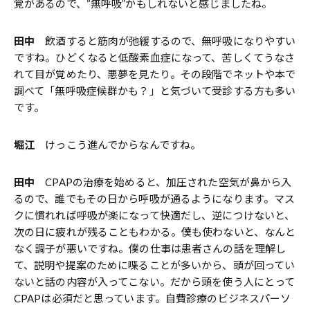
覚があるので、“無呼吸”かもしれないと感じましたね。
田中
飲酒すると筋肉が弛緩するので、無呼吸になりやすい
ですね。ひどくなると低酸素血症になって、苦しくてうなさ
れて目が覚めたり、悪夢を見たり。その段階でネットや本で
調べて「無呼吸症候群かも？」と気づいて受診する方も多い
です。
堀江
けっこう進んでからなんですね。
田中
CPAPの治療を始めると、加圧された空気が鼻から入
るので、誰でもその日から呼吸が通るようになります。マス
クに慣れれば呼吸が楽になって快適だし、逆につけないと、
次の日に疲れが残ることもわかる。僕も使わないと、なんと
なく調子が悪いですね。僕の仕事は患者さんの話を理解し
て、説明や提案のために喋ることが多いから、頭が回ってい
ないと話の内容が入ってこない。だから頭を使う人にとって
CPAPは必須だと思っています。自費診療のビジネスパーソ