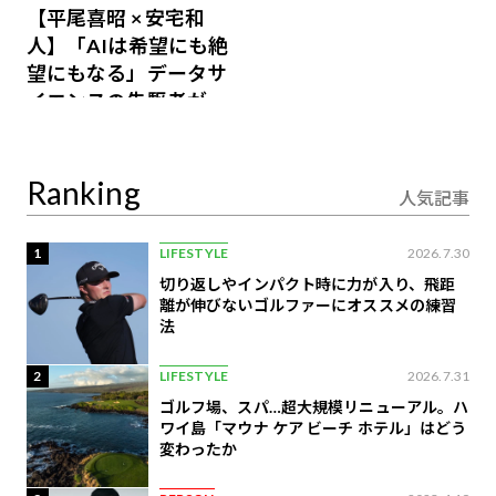
【平尾喜昭 × 安宅和
人】「AIは希望にも絶
望にもなる」データサ
イエンスの先駆者が語
り合うAI時代の意思決
定
Ranking
人気記事
1
LIFESTYLE
2026.7.30
切り返しやインパクト時に力が入り、飛距
離が伸びないゴルファーにオススメの練習
法
2
LIFESTYLE
2026.7.31
ゴルフ場、スパ…超大規模リニューアル。ハ
ワイ島「マウナ ケア ビーチ ホテル」はどう
変わったか