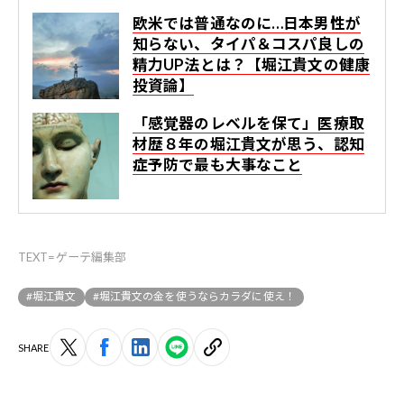
欧米では普通なのに…日本男性が
知らない、タイパ＆コスパ良しの
精力UP法とは？【堀江貴文の健康
投資論】
「感覚器のレベルを保て」医療取
材歴８年の堀江貴文が思う、認知
症予防で最も大事なこと
TEXT=ゲーテ編集部
#堀江貴文
#堀江貴文の金を使うならカラダに使え！
SHARE