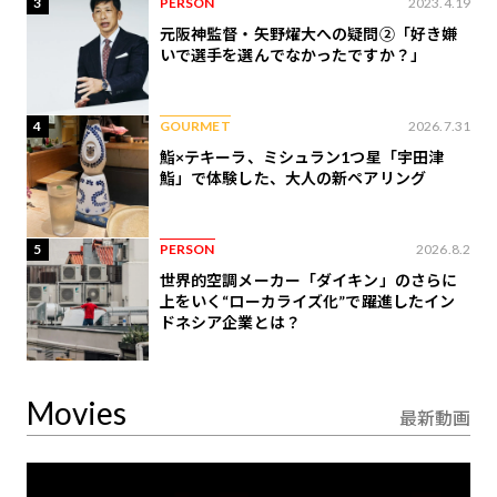
3
PERSON
2023.4.19
元阪神監督・矢野燿大への疑問②「好き嫌
いで選手を選んでなかったですか？」
4
GOURMET
2026.7.31
鮨×テキーラ、ミシュラン1つ星「宇田津
鮨」で体験した、大人の新ペアリング
5
PERSON
2026.8.2
世界的空調メーカー「ダイキン」のさらに
上をいく“ローカライズ化”で躍進したイン
ドネシア企業とは？
Movies
最新動画