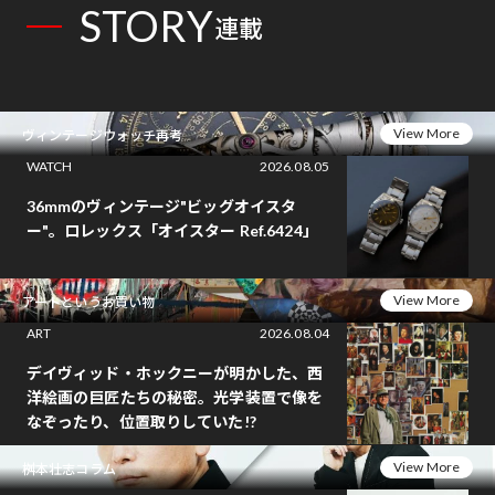
STORY
連載
View More
ヴィンテージウォッチ再考
WATCH
2026.08.05
36mmのヴィンテージ"ビッグオイスタ
ー"。ロレックス「オイスター Ref.6424」
View More
アートというお買い物
ART
2026.08.04
デイヴィッド・ホックニーが明かした、西
洋絵画の巨匠たちの秘密。光学装置で像を
なぞったり、位置取りしていた!?
View More
桝本壮志コラム