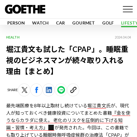
PERSON
WATCH
CAR
GOURMET
GOLF
LIFEST
HEALTH
2024.04.04
堀江貴文も試した「CPAP」。睡眠重
視のビジネスマンが続々取り入れる
理由【まとめ】
SHARE
最先端医療を8年以上取材し続けている
堀江貴文
氏が、現代
人が知っておくべき健康投資についてまとめた書籍
『金を使
うならカラダに使え。 ⽼化のリスクを圧倒的に下げる知
識・習慣・考え⽅』
が発売された。今回は、この書籍で
も取り上げている睡眠時無呼吸症候群の治療法
「CPAP」
が