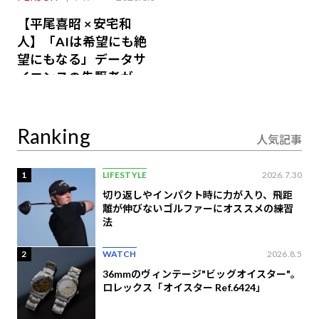
【平尾喜昭 × 安宅和
人】「AIは希望にも絶
望にもなる」データサ
イエンスの先駆者が語
り合うAI時代の意思決
定
Ranking
人気記事
1
LIFESTYLE
2026.7.30
切り返しやインパクト時に力が入り、飛距
離が伸びないゴルファーにオススメの練習
法
2
WATCH
2026.8.5
36mmのヴィンテージ"ビッグオイスター"。
ロレックス「オイスター Ref.6424」