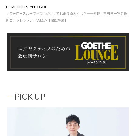
HOME
LIFESTYLE
GOLF
フォロースルーで左ひじが引けてしまう原因とは？──連載「吉田洋一郎の最
新ゴルフレッスン」Vol.177【動画解説】
PICK UP