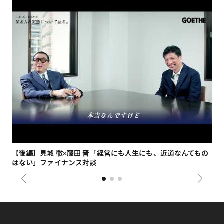
【後編】見城 徹×藤田 晋「経営にも人生にも、近道なんてもの
【
はない」ファイナンス対談
総