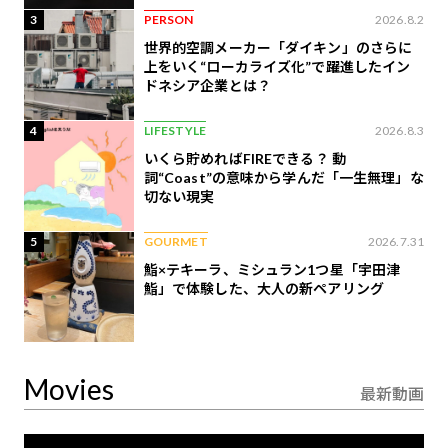
3
PERSON
2026.8.2
世界的空調メーカー「ダイキン」のさらに
上をいく“ローカライズ化”で躍進したイン
ドネシア企業とは？
4
LIFESTYLE
2026.8.3
いくら貯めればFIREできる？ 動
詞“Coast”の意味から学んだ「一生無理」な
切ない現実
5
GOURMET
2026.7.31
鮨×テキーラ、ミシュラン1つ星「宇田津
鮨」で体験した、大人の新ペアリング
Movies
最新動画