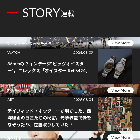
STORY
連載
View More
ヴィンテージウォッチ再考
WATCH
2026.08.05
36mmのヴィンテージ"ビッグオイスタ
ー"。ロレックス「オイスター Ref.6424」
View More
アートというお買い物
ART
2026.08.04
デイヴィッド・ホックニーが明かした、西
洋絵画の巨匠たちの秘密。光学装置で像を
なぞったり、位置取りしていた!?
View More
桝本壮志コラム