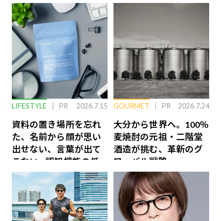
LIFESTYLE
PR
2026.7.15
GOURMET
PR
2026.7.24
資料の置き場所を忘れ
大分から世界へ。100％
た、名前から顔が思い
麦焼酎の元祖・二階堂
出せない、言葉が出て
酒造が挑む、革新のグ
こない…認知機能の低
ローバル戦略
下を救う、脳のインナ
ーケアとは