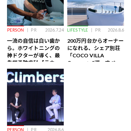
PERSON
PR
2026.7.24
LIFESTYLE
PR
2026.8.6
一流の自信は白い歯か
200万円台からオーナー
ら。ホワイトニングの
になれる、シェア別荘
神ドクターが導く、最
「COCO VILLA
先端予防歯科【ラウン
Owners」3選。すべて
ジ会員特典あり】
が絶景、収益も得られ
るその仕組みとは
PERSON
PR
2026.8.6