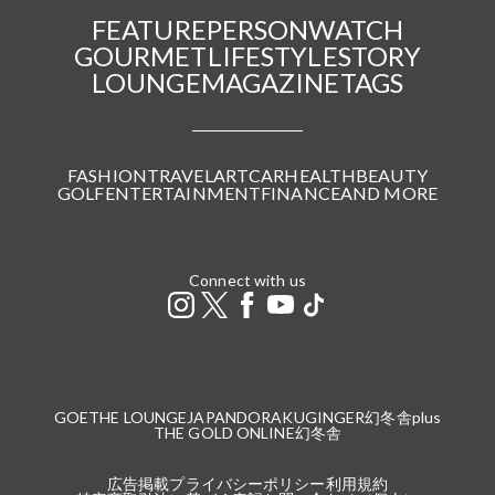
FEATURE
PERSON
WATCH
GOURMET
LIFESTYLE
STORY
LOUNGE
MAGAZINE
TAGS
FASHION
TRAVEL
ART
CAR
HEALTH
BEAUTY
GOLF
ENTERTAINMENT
FINANCE
AND MORE
Connect with us
GOETHE LOUNGE
JAPANDORAKU
GINGER
幻冬舎plus
THE GOLD ONLINE
幻冬舎
広告掲載
プライバシーポリシー
利用規約