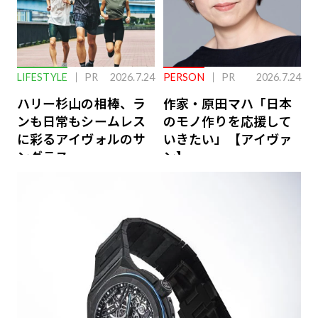
LIFESTYLE
PR
2026.7.24
PERSON
PR
2026.7.24
ハリー杉山の相棒、ラ
作家・原田マハ「日本
ンも日常もシームレス
のモノ作りを応援して
に彩るアイヴォルのサ
いきたい」【アイヴァ
ングラス
ン】