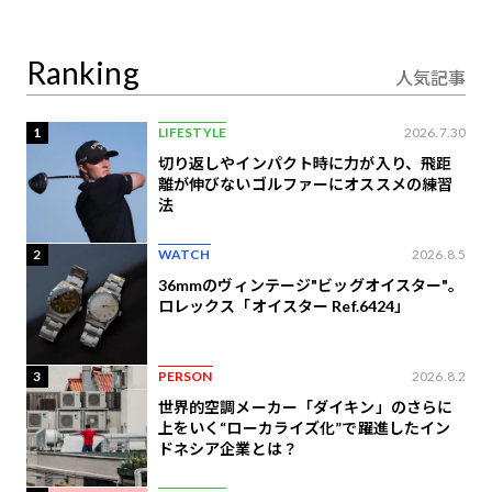
り合うAI時代の意思決
定
Ranking
人気記事
1
LIFESTYLE
2026.7.30
切り返しやインパクト時に力が入り、飛距
離が伸びないゴルファーにオススメの練習
法
2
WATCH
2026.8.5
36mmのヴィンテージ"ビッグオイスター"。
ロレックス「オイスター Ref.6424」
3
PERSON
2026.8.2
世界的空調メーカー「ダイキン」のさらに
上をいく“ローカライズ化”で躍進したイン
ドネシア企業とは？