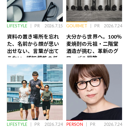
LIFESTYLE
PR
2026.7.15
GOURMET
PR
2026.7.24
資料の置き場所を忘れ
大分から世界へ。100％
た、名前から顔が思い
麦焼酎の元祖・二階堂
出せない、言葉が出て
酒造が挑む、革新のグ
こない…認知機能の低
ローバル戦略
下を救う、脳のインナ
ーケアとは
LIFESTYLE
PR
2026.7.24
PERSON
PR
2026.7.24