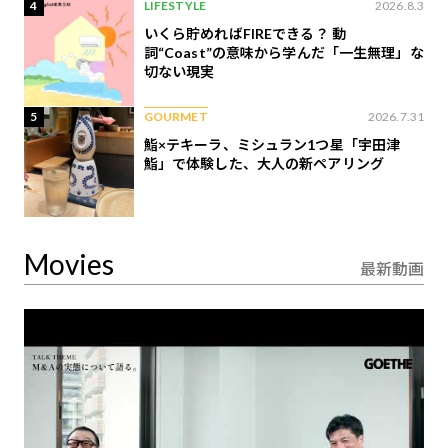
4
LIFESTYLE
2026.8.3
いくら貯めればFIREできる？ 動
詞“Coast”の意味から学んだ「一生無理」な
切ない現実
5
GOURMET
2026.7.31
鮨×テキーラ、ミシュラン1つ星「宇田津
鮨」で体験した、大人の新ペアリング
Movies
最新動画