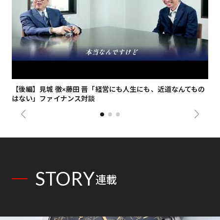
【後編】見城 徹×藤田 晋「経営にも人生にも、近道なんてもの
【
はない」ファイナンス対談
総
STORY
連載