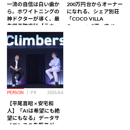
一流の自信は白い歯か
200万円台からオーナー
ら。ホワイトニングの
になれる、シェア別荘
神ドクターが導く、最
「COCO VILLA
先端予防歯科【ラウン
Owners」3選。すべて
ジ会員特典あり】
が絶景、収益も得られ
るその仕組みとは
PERSON
PR
2026.8.6
【平尾喜昭 × 安宅和
人】「AIは希望にも絶
望にもなる」データサ
イエンスの先駆者が語