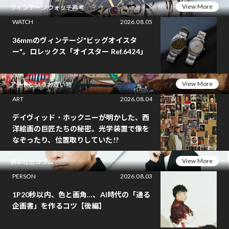
View More
ヴィンテージウォッチ再考
WATCH
2026.08.05
36mmのヴィンテージ"ビッグオイスタ
ー"。ロレックス「オイスター Ref.6424」
View More
アートというお買い物
ART
2026.08.04
デイヴィッド・ホックニーが明かした、西
洋絵画の巨匠たちの秘密。光学装置で像を
なぞったり、位置取りしていた!?
View More
桝本壮志コラム
PERSON
2026.08.03
1P20秒以内、色と画角…、AI時代の「通る
企画書」を作るコツ【後編】