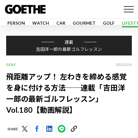
PERSON
WATCH
CAR
GOURMET
GOLF
LIFEST
連載
吉田洋一郎の最新ゴルフレッスン
GOLF
2022.02.19
飛距離アップ！ 左わきを締める感覚
を身に付ける方法──連載「吉田洋
一郎の最新ゴルフレッスン」
Vol.180【動画解説】
SHARE