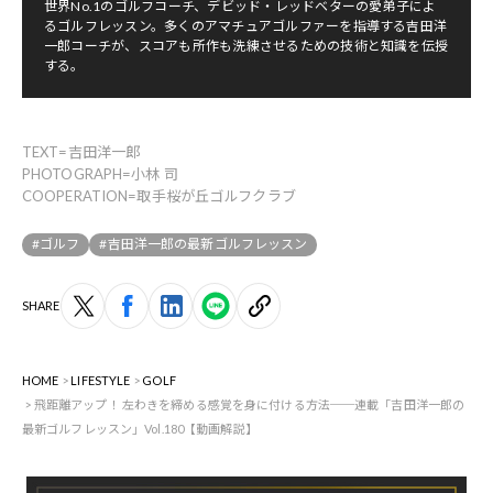
世界No.1のゴルフコーチ、デビッド・レッドベターの愛弟子によ
るゴルフレッスン。多くのアマチュアゴルファーを指導する吉田洋
一郎コーチが、スコアも所作も洗練させるための技術と知識を伝授
する。
TEXT=吉田洋一郎
PHOTOGRAPH=小林 司
COOPERATION=取手桜が丘ゴルフクラブ
#ゴルフ
#吉田洋一郎の最新ゴルフレッスン
SHARE
HOME
LIFESTYLE
GOLF
飛距離アップ！ 左わきを締める感覚を身に付ける方法──連載「吉田洋一郎の
最新ゴルフレッスン」Vol.180【動画解説】