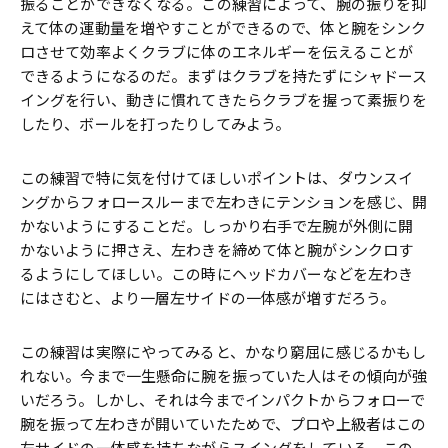
振ることができなくなる。この練習によって、腕の振りを抑
えて体の運動量を増やすことができるので、体と腕をシンク
ロさせて効率よくクラブに体のエネルギーを伝えることが
できるようになるのだ。まずはクラブを持たずにシャドース
イングを行い、動きに慣れてきたらクラブを握って素振りを
したり、ボールを打ったりしてみよう。
この練習で特に気を付けてほしいポイントは、ダウンスイ
ングからフォロースルーまで左わきにテンションを感じ、開
かないようにすることだ。しっかり右手で左腕が外側に開
かないように押さえ、左わきを締めて体と腕がシンクロす
るようにしてほしい。この時にヘッドカバーなどを左わき
にはさむと、より一層左サイドの一体感が増すだろう。
この練習は実際にやってみると、かなり窮屈に感じるかもし
れない。今まで一生懸命に腕を振っていた人はその傾向が強
いだろう。しかし、それは今までインパクトからフォローで
腕を振って左わきが開いていたためで、プロや上級者はこの