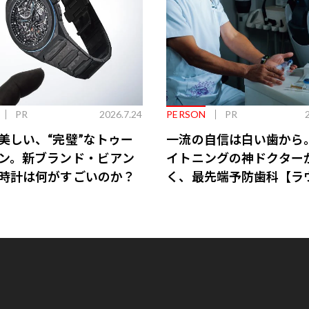
PR
2026.7.24
PERSON
PR
美しい、“完璧”なトゥー
一流の自信は白い歯から
ン。新ブランド・ビアン
イトニングの神ドクター
時計は何がすごいのか？
く、最先端予防歯科【ラ
会員特典あり】