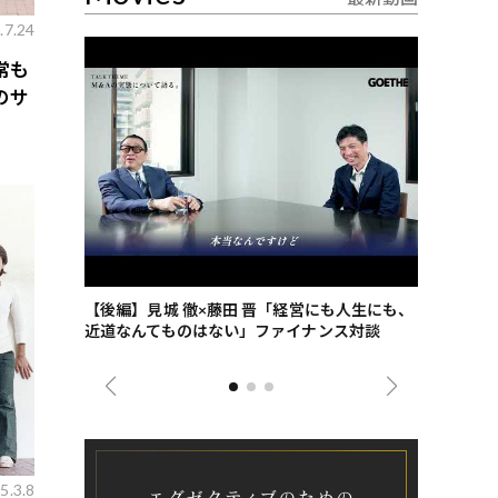
.7.24
常も
のサ
ごした、海最
【後編】見城 徹×藤田 晋「経営にも人生にも、
【ゲーテ9
近道なんてものはない」ファイナンス対談
ンタビュー
ジネス戦略
5.3.8