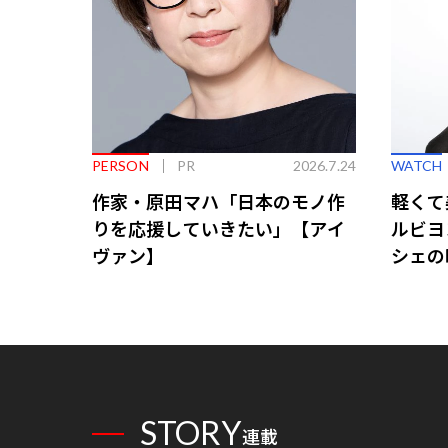
PERSON
PR
2026.7.24
WATCH
作家・原田マハ「日本のモノ作
軽くて
りを応援していきたい」【アイ
ルビヨ
ヴァン】
シェの
STORY
連載