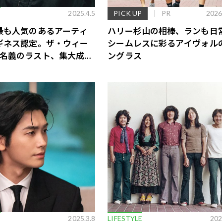
E
2025.4.5
PICK UP
PR
2026
最も人気のあるアーティ
ハリー杉山の相棒、ランも日
ギネス認定。ザ・ウィー
シームレスに彩るアイヴォル
名義のラスト、集大成的
ングラス
HURRY UP
RROW』
歌舞伎俳優・尾上右近が休息を過
前列ホテル「UMITO 熱海 別邸」
E
2025.3.8
LIFESTYLE
202