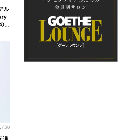
アル
ary
ブの
.7.30
を追