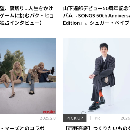
望、裏切り…人生をかけ
山下達郎デビュー50周年記念
ゲームに挑むパク・ヒョ
バム『SONGS 50th Annivers
独占インタビュー】
Edition』。シュガー・ベイ
名盤＆伝説のライヴ収録
E
2025.2.8
PICK UP
PR
2026
・マーズとのコラボ
【西野亮廣】つくりたいもの