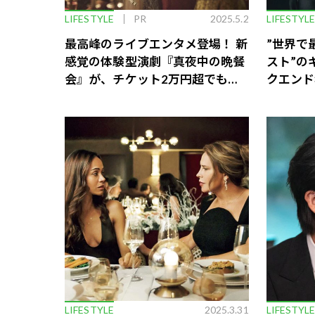
LIFESTYLE
PR
2025.5.2
LIFESTYL
最高峰のライブエンタメ登場！ 新
”世界で
感覚の体験型演劇『真夜中の晩餐
スト”の
会』が、チケット2万円超でも売
クエンド
り切れ続出の理由
アルバム『
TOMO
LIFESTYLE
2025.3.31
LIFESTYL