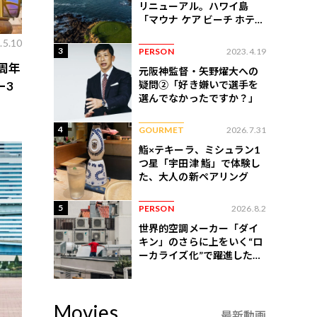
リニューアル。ハワイ島
「マウナ ケア ビーチ ホテ
ル」はどう変わったか
.5.10
3
PERSON
2023.4.19
周年
元阪神監督・矢野燿大への
疑問②「好き嫌いで選手を
ー3
選んでなかったですか？」
4
GOURMET
2026.7.31
鮨×テキーラ、ミシュラン1
つ星「宇田津 鮨」で体験し
た、大人の新ペアリング
5
PERSON
2026.8.2
世界的空調メーカー「ダイ
キン」のさらに上をいく“ロ
ーカライズ化”で躍進したイ
ンドネシア企業とは？
Movies
最新動画