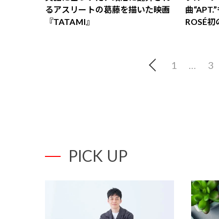
るアスリートの葛藤を描いた映画
曲“APT.
『TATAMI』
ROSÉ初
1
…
3
PICK UP