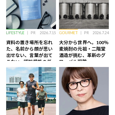
LIFESTYLE
PR
2026.7.15
GOURMET
PR
2026.7.24
資料の置き場所を忘れ
大分から世界へ。100％
た、名前から顔が思い
麦焼酎の元祖・二階堂
出せない、言葉が出て
酒造が挑む、革新のグ
こない…認知機能の低
ローバル戦略
下を救う、脳のインナ
ーケアとは