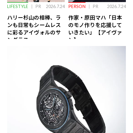
LIFESTYLE
PR
2026.7.24
PERSON
PR
2026.7.24
ハリー杉山の相棒、ラ
作家・原田マハ「日本
ンも日常もシームレス
のモノ作りを応援して
に彩るアイヴォルのサ
いきたい」【アイヴァ
ングラス
ン】