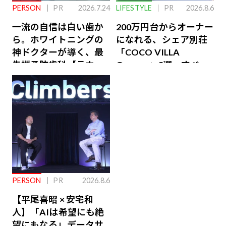
PERSON
PR
2026.7.24
LIFESTYLE
PR
2026.8.6
一流の自信は白い歯か
200万円台からオーナー
ら。ホワイトニングの
になれる、シェア別荘
神ドクターが導く、最
「COCO VILLA
先端予防歯科【ラウン
Owners」3選。すべて
ジ会員特典あり】
が絶景、収益も得られ
るその仕組みとは
PERSON
PR
2026.8.6
【平尾喜昭 × 安宅和
人】「AIは希望にも絶
望にもなる」データサ