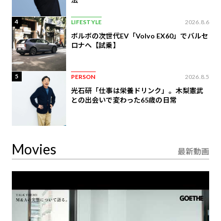
4
LIFESTYLE
2026.8.6
ボルボの次世代EV「Volvo EX60」でバルセ
ロナへ【試乗】
5
PERSON
2026.8.5
光石研「仕事は栄養ドリンク」。木梨憲武
との出会いで変わった65歳の日常
Movies
最新動画