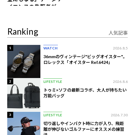
イエンスの先駆者が語
り合うAI時代の意思決
定
Ranking
人気記事
1
WATCH
2026.8.5
36mmのヴィンテージ"ビッグオイスター"。
ロレックス「オイスター Ref.6424」
2
LIFESTYLE
2026.8.6
トゥミ×ソフの最新コラボ、大人が持ちたい
万能バッグ
3
LIFESTYLE
2026.7.30
切り返しやインパクト時に力が入り、飛距
離が伸びないゴルファーにオススメの練習
法