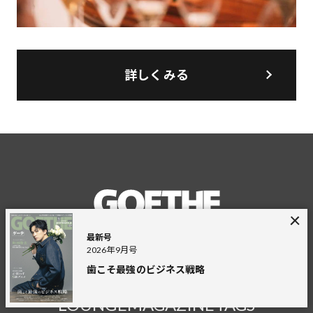
詳しくみる
最新号
2026年9月号
FEATURE
PERSON
WATCH
歯こそ最強のビジネス戦略
GOURMET
LIFESTYLE
STORY
LOUNGE
MAGAZINE
TAGS