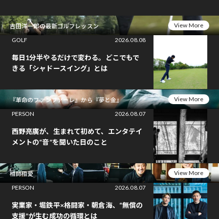
View More
吉田洋一郎の最新ゴルフレッスン
GOLF
2026.08.08
毎日1分半やるだけで変わる。どこでもで
きる「シャドースイング」とは
View More
『革命のファンファーレ』から『夢と金』
PERSON
2026.08.07
西野亮廣が、生まれて初めて、エンタテイ
メントの“音”を聞いた日のこと
View More
相師相愛
PERSON
2026.08.07
実業家・堀鉄平×格闘家・朝倉海、“無償の
支援”が生む成功の循環とは