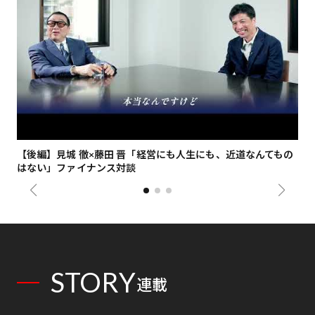
【後編】見城 徹×藤田 晋「経営にも人生にも、近道なんてもの
【
はない」ファイナンス対談
総
STORY
連載