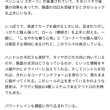
ペンション スポーツ」が装着されていて、そのハイテク装
置の効果もあってか、路面の凹凸を突破するときのショック
を上手にいなす。
いっぽうで、高速でカーブを曲がるときには、足まわりがし
っかりと踏ん張って、ロール（横傾き）を上手に抑える。一
般に、「しなやかな乗り心地」と「コーナーでの踏ん張り」
は相反する傾向にあるけれど、このクルマは両立している。
ハンドルの手応えも良好で、タイヤがどの方向に向いている
のか、路面の状況はどうなっているのか、といった情報をキ
メ細やかにドライバーに伝えてくれる。そしてハンドルを切
れば、きれいなコーナリングフォームを保ちつつ、意のまま
に曲がってくれる。このレールの上を走っているかのような
感覚は、アウディ独自の4駆システムであるクワトロの手柄
でもある。
パワートレインも緻密に作り込まれている。