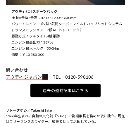
アウディSQ5スポーツバック
全長×全幅×全高：4715×1900×1630mm
パワートレイン：3ℓV型6気筒ターボ＋マイルドハイブリッドシステム
トランスミッション：7段AT（Sトロニック）
駆動方式：フルタイム4輪駆動
エンジン最高出力：367ps
エンジン最大トルク：550Nm
価格：￥10,580,000
問い合わせ
アウディ ジャパン
TEL：0120-598106
過去の連載記事はこちら
サトータケシ／Takeshi Sato
1966年生まれ。自動車文化誌『NAVI』で副編集長を務めた後に独立。現在
はフリーランスのライター、編集者として活動している。