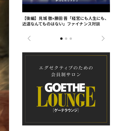
ごした、海最
【後編】見城 徹×藤田 晋「経営にも人生にも、
【ゲーテ9
近道なんてものはない」ファイナンス対談
ンタビュー
ジネス戦略