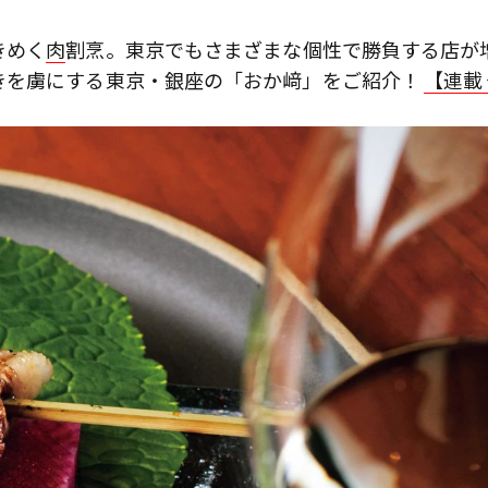
きめく
肉
割烹。東京でもさまざまな個性で勝負する店が
きを虜にする東京・銀座の「おか﨑」をご紹介！
【連載