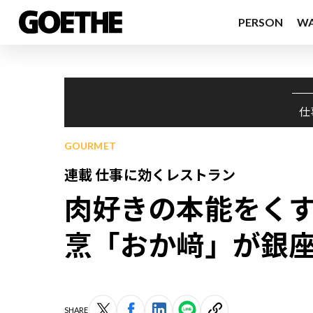
PERSON
W
仕
GOURMET
連載 仕事に効くレストラン
肉好きの本能をく
烹「おか﨑」が銀
SHARE