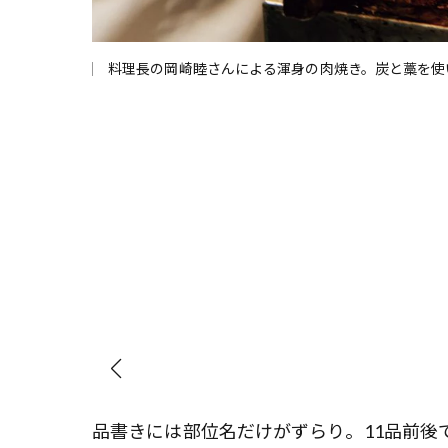
料理長の岡崎睦さんによる渾身の肉焼き。炭と藁を使
生みだすテーブ
品書きには部位名だけがずらり。11品前後で