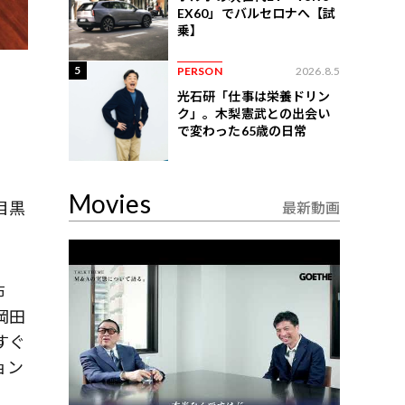
EX60」でバルセロナへ【試
乗】
5
PERSON
2026.8.5
光石研「仕事は栄養ドリン
ク」。木梨憲武との出会い
で変わった65歳の日常
Movies
目黒
最新動画
布
岡田
すぐ
ョン