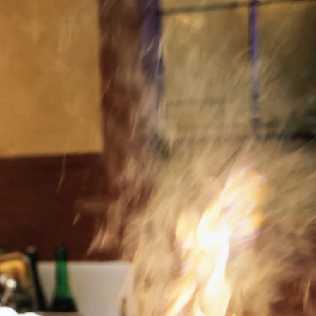
歌舞伎俳優・尾上右近が休息を過
前列ホテル「UMITO 熱海 別邸」