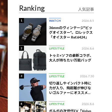
Ranking
人気記事
1
WATCH
2026.8.5
36mmのヴィンテージ"ビッ
グオイスター"。ロレックス
「オイスター Ref.6424」
2
LIFESTYLE
2026.8.6
トゥミ×ソフの最新コラボ、
大人が持ちたい万能バッグ
3
LIFESTYLE
2026.7.30
切り返しやインパクト時に
力が入り、飛距離が伸びな
いゴルファーにオススメの
練習法
4
LIFESTYLE
2026.8.6
ボルボの次世代EV「Volvo