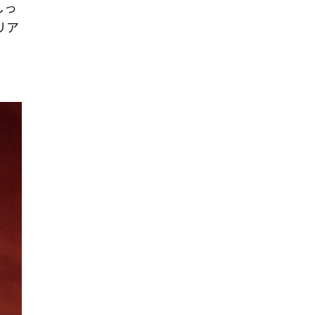
しっ
リア