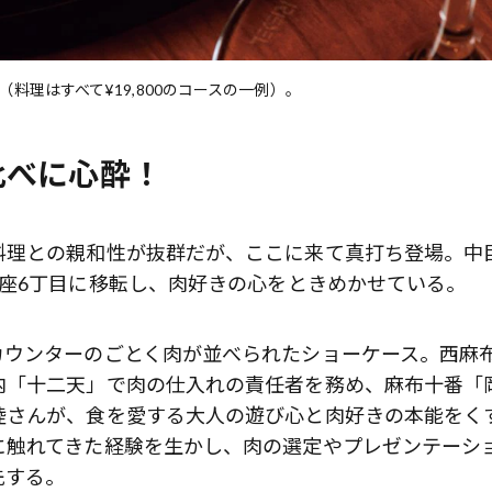
理はすべて¥19,800のコースの一例）。
比べに心酔！
料理との親和性が抜群だが、ここに来て真打ち登場。中
座6丁目に移転し、肉好きの心をときめかせている。
カウンターのごとく肉が並べられたショーケース。西麻
内「十二天」で肉の仕入れの責任者を務め、麻布十番「
睦さんが、食を愛する大人の遊び心と肉好きの本能をく
に触れてきた経験を生かし、肉の選定やプレゼンテーシ
先する。