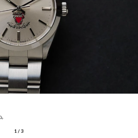
歌舞伎俳優・尾上右近が休息を過
前列ホテル「UMITO 熱海 別邸」
0。
1
/
3