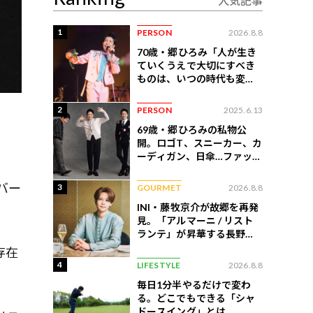
人気記事
1
PERSON
2026.8.8
70歳・郷ひろみ「人が生き
ていくうえで大切にすべき
ものは、いつの時代も変わ
らない」
2
PERSON
2025.6.13
69歳・郷ひろみの私物公
開。ロゴT、スニーカー、カ
ーディガン、日傘…ファッシ
ョンのこだわりを告白
バー
3
GOURMET
2026.8.8
INI・藤牧京介が故郷を再発
見。「アルマーニ / リスト
ランテ」が昇華する長野の
美食
存在
4
LIFESTYLE
2026.8.8
毎日1分半やるだけで変わ
る。どこでもできる「シャ
ドースイング」とは