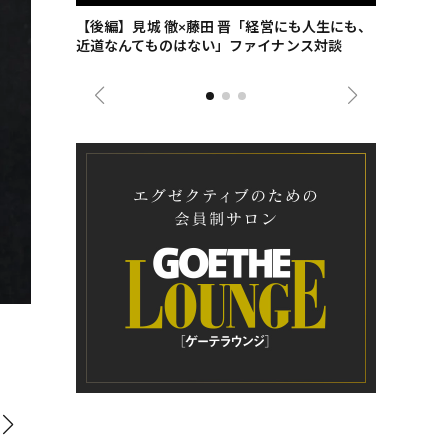
ごした、海最
【後編】見城 徹×藤田 晋「経営にも人生にも、
【ゲーテ9
近道なんてものはない」ファイナンス対談
ンタビュー
ジネス戦略
「エアキング」のみに採用されたレッドバージョンの紋章。