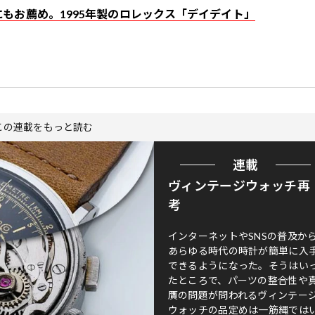
もお薦め。1995年製のロレックス「デイデイト」
この連載をもっと読む
連載
ヴィンテージウォッチ再
考
インターネットやSNSの普及か
あらゆる時代の時計が簡単に入
できるようになった。そうはい
たところで、パーツの整合性や
贋の問題が問われるヴィンテー
ウォッチの品定めは一筋縄では