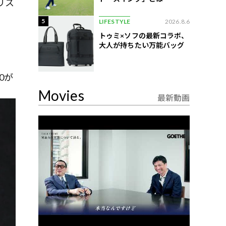
リス
5
LIFESTYLE
2026.8.6
トゥミ×ソフの最新コラボ、
大人が持ちたい万能バッグ
0が
Movies
最新動画