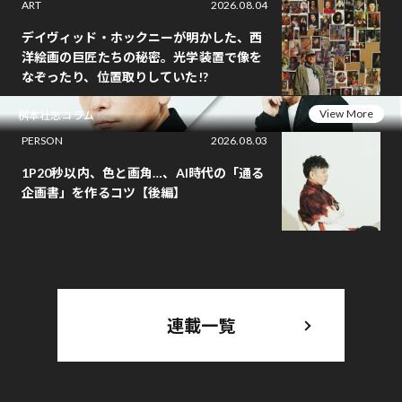
ART
2026.08.04
デイヴィッド・ホックニーが明かした、西
洋絵画の巨匠たちの秘密。光学装置で像を
なぞったり、位置取りしていた!?
View More
桝本壮志コラム
PERSON
2026.08.03
1P20秒以内、色と画角…、AI時代の「通る
企画書」を作るコツ【後編】
連載一覧