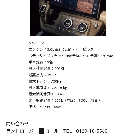
＜SPEC＞
エンジン：3.0L 直列6気筒ディーゼルターボ
ボディサイズ：全長4945×全幅1995×全高1970mm
乗車定員：2名
最大積載容量：2059L
最高出力：350PS
最大トルク：700Nm
最大牽引能力：3500kg
最大渡河水深：900mm
床下収納容量：155L（前席）＋58L（後部）
価格：¥9,980,000〜
問い合わせ
ランドローバー
コール TEL：0120-18-5568