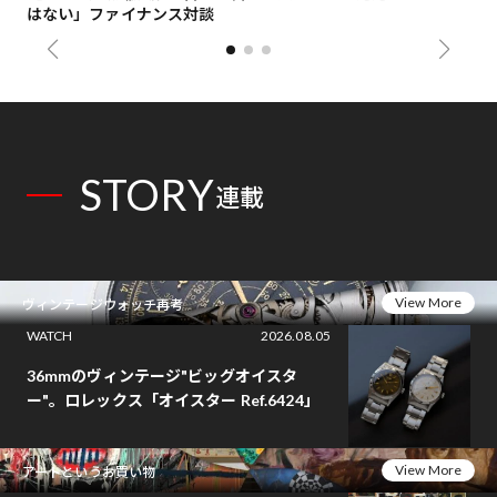
はない」ファイナンス対談
総
STORY
連載
View More
ヴィンテージウォッチ再考
WATCH
2026.08.05
36mmのヴィンテージ"ビッグオイスタ
ー"。ロレックス「オイスター Ref.6424」
View More
アートというお買い物