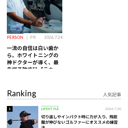
PERSON
PR
2026.7.24
一流の自信は白い歯か
ら。ホワイトニングの
神ドクターが導く、最
先端予防歯科【ラウン
ジ会員特典あり】
Ranking
人気記事
1
LIFESTYLE
2026.7.30
切り返しやインパクト時に力が入り、飛距
離が伸びないゴルファーにオススメの練習
法