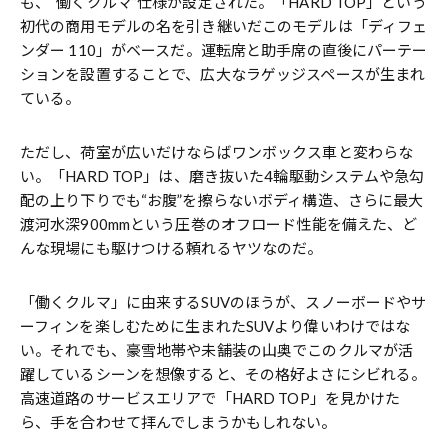
も、“働くクルマ”仕様が設定された。「HARD TOP」という
初代の商用モデルの名を引き継いだこのモデルは「ディフェ
ンダー 110」がベースだ。運転席と助手席の直後にパーテー
ションを設置することで、広大なラゲッジスペースが生まれ
ている。
ただし、荷室が広いだけならばワンボックス車と変わらな
い。「HARD TOP」は、磨き抜いた4輪駆動システムや急勾
配の上り下りでも“お腹”を擦らないボディ構造、さらに最大
渡河水深900mmという圧巻のオフロード性能を備えた、ど
んな現場にも駆けつける頼れるヤツなのだ。
「働くクルマ」に由来するSUVのほうが、スノーボードやサ
ーフィンを楽しむために生まれたSUVより偉いわけではな
い。それでも、豪雪地帯や未舗装の山奥でこのクルマが活
躍しているシーンを想像すると、その格好よさにシビれる。
高速道路のサービスエリアで「HARD TOP」を見かけた
ら、手を合わせて拝んでしまうかもしれない。