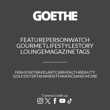
FEATURE
PERSON
WATCH
GOURMET
LIFESTYLE
STORY
LOUNGE
MAGAZINE
TAGS
FASHION
TRAVEL
ART
CAR
HEALTH
BEAUTY
GOLF
ENTERTAINMENT
FINANCE
AND MORE
Connect with us