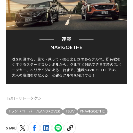
連載
NAVIGOETHE
魂を刺激する、見て・乗って・操る楽しさのあるクルマ。所有欲を
くすぐるステータスシンボルから、クルマと対話できる生粋のスポ
ーツカー、ヘリテイジのある一台まで、連載NAVIGOETHEでは、
大人の我儘をかなえる、心躍るクルマを紹介する！
TEXT=サトータケシ
#ランドローバー / LAND ROVER
#SUV
#NAVIGOETHE
SHARE