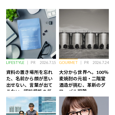
LIFESTYLE
PR
2026.7.15
GOURMET
PR
2026.7.24
資料の置き場所を忘れ
大分から世界へ。100％
た、名前から顔が思い
麦焼酎の元祖・二階堂
出せない、言葉が出て
酒造が挑む、革新のグ
こない…認知機能の低
ローバル戦略
下を救う、脳のインナ
ーケアとは