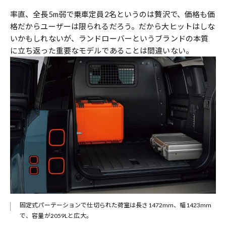
率直、全長5m弱で乗車定員2名というのは贅沢で、価格も価
格だからユーザーは限られるだろう。だから大ヒットはしな
いかもしれないが、ランドローバーというブランドの本質
に立ち返った重要なモデルであることは間違いない。
。
固定式パーテーションで仕切られた荷室は長さ1472mm、幅1423mm
で、容量が2059Lと広大。