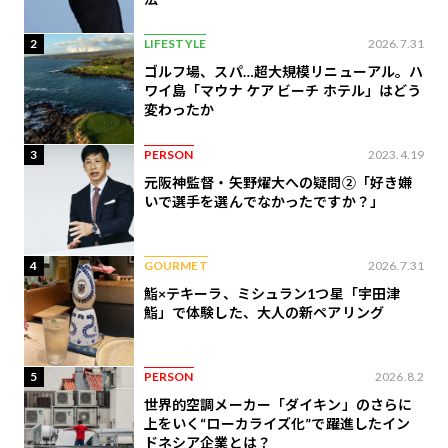
2
LIFESTYLE
2026.7.31
ゴルフ場、スパ…超大規模リニューアル。ハ
ワイ島「マウナ ケア ビーチ ホテル」はどう
変わったか
3
PERSON
2023.4.19
元阪神監督・矢野燿大への疑問②「好き嫌
いで選手を選んでなかったですか？」
4
GOURMET
2026.7.31
鮨×テキーラ、ミシュラン1つ星「宇田津
鮨」で体験した、大人の新ペアリング
5
PERSON
2026.8.2
世界的空調メーカー「ダイキン」のさらに
上をいく“ローカライズ化”で躍進したイン
ドネシア企業とは？