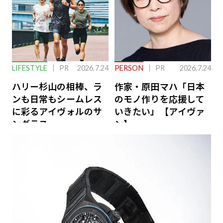
LIFESTYLE
PR
2026.7.24
PERSON
PR
2026.7.24
ハリー杉山の相棒、ラ
作家・原田マハ「日本
ンも日常もシームレス
のモノ作りを応援して
に彩るアイヴォルのサ
いきたい」【アイヴァ
ングラス
ン】