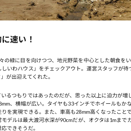
的に速い！
木々の緑に目を向けつつ、地元野菜を中心とした朝食を
ししいわハウス」をチェックアウト。運営スタッフが待
タ」が出迎えてくれた。
ているつもりではあったのだが、思った以上に迫力が増
8mm、横幅が広い。タイヤも33インチでホイールもか
りを実現できる。また、車高も28mm高くなったこと
モデルは最大渡河水深が90cmだが、オクタは1mまで
対応できそうだ。