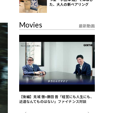
た、大人の新ペアリング
Movies
最新動画
ごした、海最
【後編】見城 徹×藤田 晋「経営にも人生にも、
【ゲーテ9
近道なんてものはない」ファイナンス対談
ンタビュー
ジネス戦略