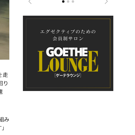
を走
回り
速
組み
す」