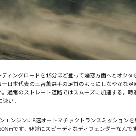
ディングロードを15分ほど登って嬬恋方面へとオクタ
カー日本代表の三苫薫選手の足首のようにしなやかな足
い。通常のストレート道路ではスムーズに加速する。時
に速い。
ソリンエンジンに8速オートマチックトランスミッションを
750Nmです。非常にスピーディなディフェンダーなんで