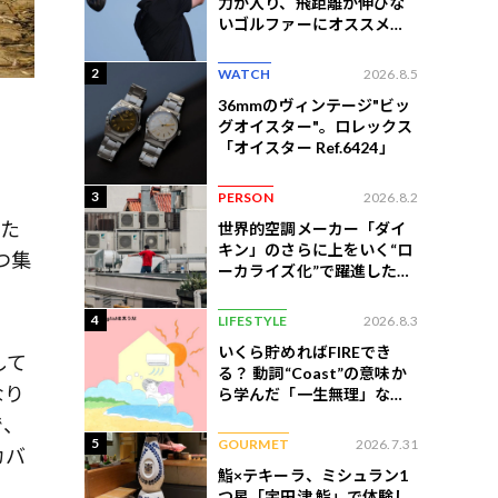
力が入り、飛距離が伸びな
いゴルファーにオススメの
練習法
2
WATCH
2026.8.5
36mmのヴィンテージ"ビッ
グオイスター"。ロレックス
「オイスター Ref.6424」
3
PERSON
2026.8.2
いた
世界的空調メーカー「ダイ
キン」のさらに上をいく“ロ
つ集
ーカライズ化”で躍進したイ
ンドネシア企業とは？
4
LIFESTYLE
2026.8.3
いくら貯めればFIREでき
して
る？ 動詞“Coast”の意味か
なり
ら学んだ「一生無理」な切
ない現実
で、
5
GOURMET
2026.7.31
カバ
鮨×テキーラ、ミシュラン1
つ星「宇田津 鮨」で体験し