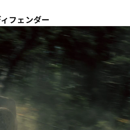
ディフェンダー
歌舞伎俳優・尾上右近が休息を過
前列ホテル「UMITO 熱海 別邸」