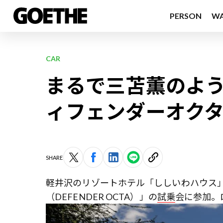
PERSON
W
CAR
まるで三苫薫のよ
ィフェンダーオク
SHARE
軽井沢のリゾートホテル「ししいわハウス
（DEFENDER OCTA）」の
試乗
会に参加。