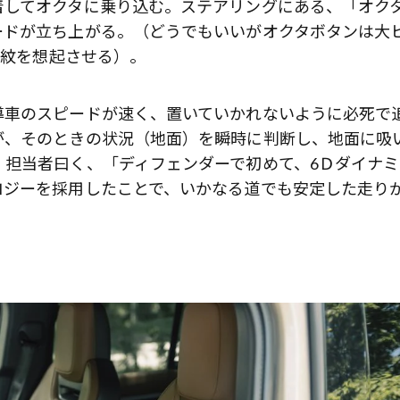
着してオクタに乗り込む。ステアリングにある、「オク
ードが立ち上がる。（どうでもいいがオクタボタンは大
家紋を想起させる）。
導車のスピードが速く、置いていかれないように必死で
が、そのときの状況（地面）を瞬時に判断し、地面に吸
。担当者曰く、「ディフェンダーで初めて、6Ｄダイナミ
ロジーを採用したことで、いかなる道でも安定した走り