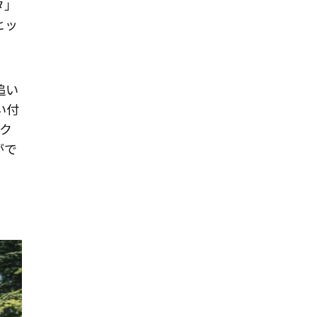
タ」
ヒッ
追い
い付
ク
がで