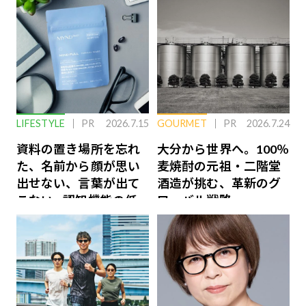
LIFESTYLE
PR
2026.7.15
GOURMET
PR
2026.7.24
資料の置き場所を忘れ
大分から世界へ。100％
た、名前から顔が思い
麦焼酎の元祖・二階堂
出せない、言葉が出て
酒造が挑む、革新のグ
こない…認知機能の低
ローバル戦略
下を救う、脳のインナ
ーケアとは