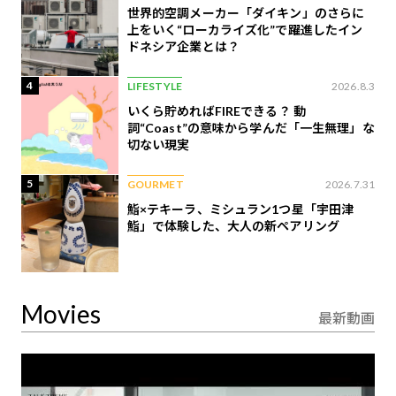
世界的空調メーカー「ダイキン」のさらに
上をいく“ローカライズ化”で躍進したイン
ドネシア企業とは？
4
LIFESTYLE
2026.8.3
いくら貯めればFIREできる？ 動
詞“Coast”の意味から学んだ「一生無理」な
切ない現実
5
GOURMET
2026.7.31
鮨×テキーラ、ミシュラン1つ星「宇田津
鮨」で体験した、大人の新ペアリング
Movies
最新動画