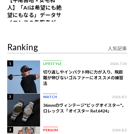
人】「AIは希望にも絶
望にもなる」データサ
イエンスの先駆者が語
り合うAI時代の意思決
定
Ranking
人気記事
1
LIFESTYLE
2026.7.30
切り返しやインパクト時に力が入り、飛距
離が伸びないゴルファーにオススメの練習
法
2
WATCH
2026.8.5
36mmのヴィンテージ"ビッグオイスター"。
ロレックス「オイスター Ref.6424」
3
PERSON
2026.8.2