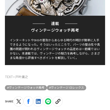
連載
ヴィンテージウォッチ再考
インターネットやSNSの普及からあらゆる時代の時計が簡単に入手
できるようになった。そうはいったところで、パーツの整合性や真
贋の問題が問われるヴィンテージウォッチの品定めは一筋縄ではい
かない。本連載では、ヴィンテージの魅力を再考しながら、さまざ
まな角度から評価すべきポイントを解説していく。
TEXT=戸叶庸之
#ヴィンテージウォッチ再考
#ヴィンテージ ロレックス
SHARE