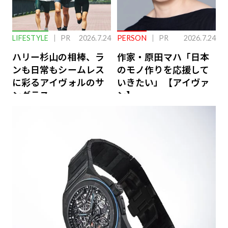
LIFESTYLE
PR
2026.7.24
PERSON
PR
2026.7.24
ハリー杉山の相棒、ラ
作家・原田マハ「日本
ンも日常もシームレス
のモノ作りを応援して
に彩るアイヴォルのサ
いきたい」【アイヴァ
ングラス
ン】