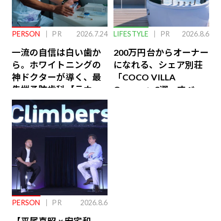
PERSON
PR
2026.7.24
LIFESTYLE
PR
2026.8.6
一流の自信は白い歯か
200万円台からオーナー
ら。ホワイトニングの
になれる、シェア別荘
神ドクターが導く、最
「COCO VILLA
先端予防歯科【ラウン
Owners」3選。すべて
ジ会員特典あり】
が絶景、収益も得られ
るその仕組みとは
PERSON
PR
2026.8.6
【平尾喜昭 × 安宅和