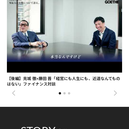
【後編】見城 徹×藤田 晋「経営にも人生にも、近道なんてもの
【
はない」ファイナンス対談
総