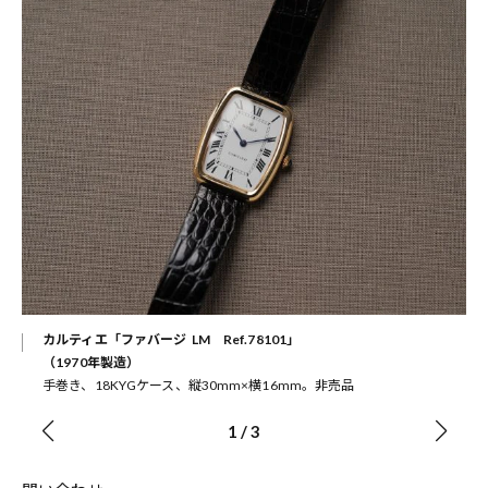
カルティエ「ファバージ LM Ref.78101」
（1970年製造）
手巻き、18KYGケース、縦30mm×横16mm。非売品
1
/
3