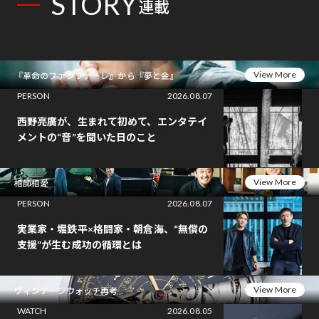
STORY
連載
View More
『革命のファンファーレ』から『夢と金』
PERSON
2026.08.07
西野亮廣が、生まれて初めて、エンタテイ
メントの“音”を聞いた日のこと
View More
相師相愛
PERSON
2026.08.07
実業家・堀鉄平×格闘家・朝倉海、“無償の
支援”が生む成功の循環とは
View More
ヴィンテージウォッチ再考
WATCH
2026.08.05