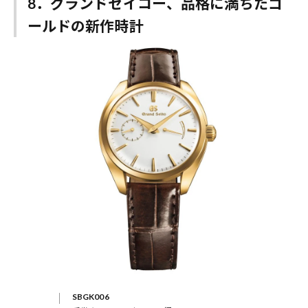
8．グランドセイコー、品格に満ちたゴ
ールドの新作時計
SBGK006