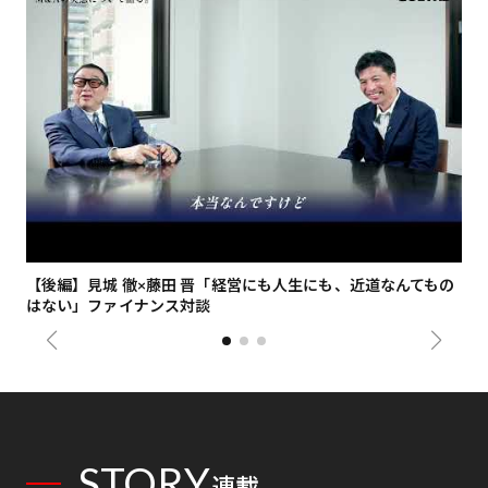
【後編】見城 徹×藤田 晋「経営にも人生にも、近道なんてもの
【
はない」ファイナンス対談
総
STORY
連載