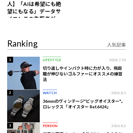
人】「AIは希望にも絶
望にもなる」データサ
イエンスの先駆者が語
り合うAI時代の意思決
定
Ranking
人気記事
1
LIFESTYLE
2026.7.30
切り返しやインパクト時に力が入り、飛距
離が伸びないゴルファーにオススメの練習
法
2
WATCH
2026.8.5
36mmのヴィンテージ"ビッグオイスター"。
ロレックス「オイスター Ref.6424」
3
PERSON
2026.8.2