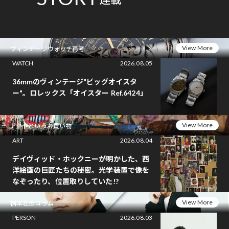
View More
ヴィンテージウォッチ再考
WATCH
2026.08.05
36mmのヴィンテージ"ビッグオイスタ
ー"。ロレックス「オイスター Ref.6424」
View More
アートというお買い物
ART
2026.08.04
デイヴィッド・ホックニーが明かした、西
洋絵画の巨匠たちの秘密。光学装置で像を
なぞったり、位置取りしていた!?
View More
桝本壮志コラム
PERSON
2026.08.03