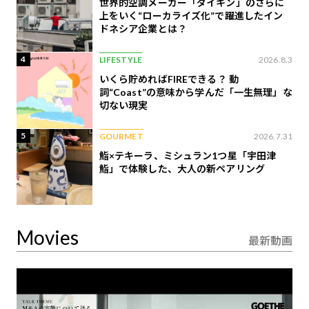
世界的空調メーカー「ダイキン」のさらに
上をいく“ローカライズ化”で躍進したイン
ドネシア企業とは？
4
LIFESTYLE
2026.8.3
いくら貯めればFIREできる？ 動
詞“Coast”の意味から学んだ「一生無理」な
切ない現実
5
GOURMET
2026.7.31
鮨×テキーラ、ミシュラン1つ星「宇田津
鮨」で体験した、大人の新ペアリング
Movies
最新動画