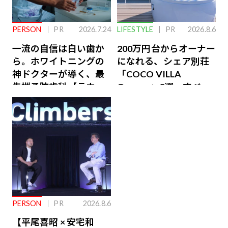
PERSON
PR
2026.7.24
LIFESTYLE
PR
2026.8.6
一流の自信は白い歯か
200万円台からオーナー
ら。ホワイトニングの
になれる、シェア別荘
神ドクターが導く、最
「COCO VILLA
先端予防歯科【ラウン
Owners」3選。すべて
ジ会員特典あり】
が絶景、収益も得られ
るその仕組みとは
PERSON
PR
2026.8.6
【平尾喜昭 × 安宅和