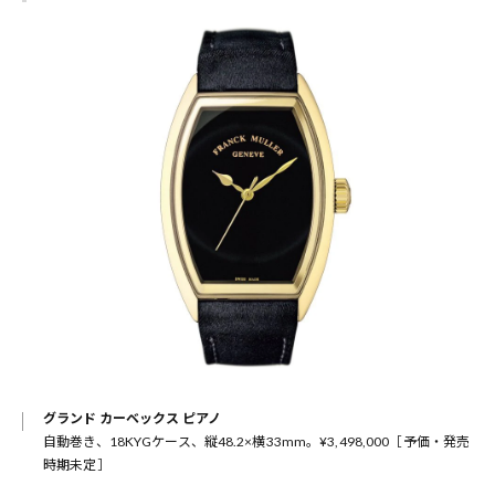
グランド カーベックス ピアノ
自動巻き、18KYGケース、縦48.2×横33mm。¥3,498,000［予価・発売
時期未定］