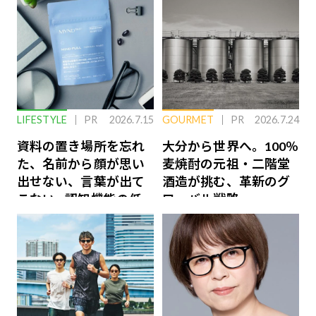
LIFESTYLE
PR
2026.7.15
GOURMET
PR
2026.7.24
資料の置き場所を忘れ
大分から世界へ。100％
た、名前から顔が思い
麦焼酎の元祖・二階堂
出せない、言葉が出て
酒造が挑む、革新のグ
こない…認知機能の低
ローバル戦略
下を救う、脳のインナ
ーケアとは