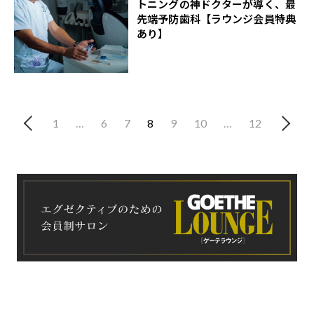
トニングの神ドクターが導く、最
先端予防歯科【ラウンジ会員特典
あり】
1
…
6
7
8
9
10
…
12