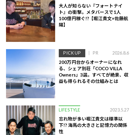
大人が知らない『フォートナイ
ト』の衝撃。メタバースで1人
100億円稼ぐ!?【堀江貴文×佐藤航
陽】
PICK UP
PR
2026.8.6
200万円台からオーナーになれ
る、シェア別荘「COCO VILLA
Owners」3選。すべてが絶景、収
益も得られるその仕組みとは
LIFESTYLE
2023.5.27
忘れ物が多い堀江貴文は標準以
下!? 海馬の大きさと記憶力の関係
性