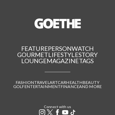
FEATURE
PERSON
WATCH
GOURMET
LIFESTYLE
STORY
LOUNGE
MAGAZINE
TAGS
FASHION
TRAVEL
ART
CAR
HEALTH
BEAUTY
GOLF
ENTERTAINMENT
FINANCE
AND MORE
Connect with us