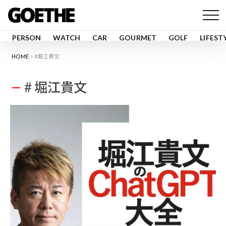
PERSON
WATCH
CAR
GOURMET
GOLF
LIFEST
HOME
#堀江貴文
# 堀江貴文