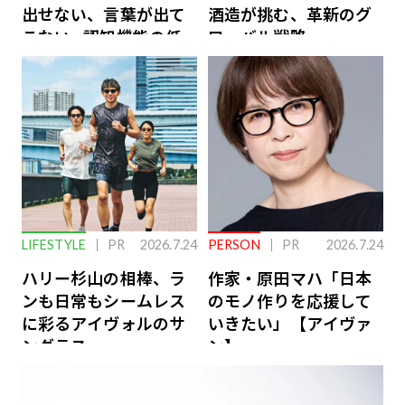
出せない、言葉が出て
酒造が挑む、革新のグ
こない…認知機能の低
ローバル戦略
下を救う、脳のインナ
ーケアとは
LIFESTYLE
PR
2026.7.24
PERSON
PR
2026.7.24
ハリー杉山の相棒、ラ
作家・原田マハ「日本
ンも日常もシームレス
のモノ作りを応援して
に彩るアイヴォルのサ
いきたい」【アイヴァ
ングラス
ン】