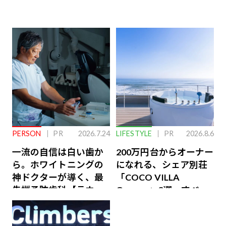
PERSON
PR
2026.7.24
LIFESTYLE
PR
2026.8.6
一流の自信は白い歯か
200万円台からオーナー
ら。ホワイトニングの
になれる、シェア別荘
神ドクターが導く、最
「COCO VILLA
先端予防歯科【ラウン
Owners」3選。すべて
ジ会員特典あり】
が絶景、収益も得られ
るその仕組みとは