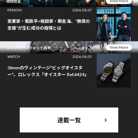
View More
相師相愛
PERSON
2026.08.07
実業家・堀鉄平×格闘家・朝倉海、“無償の
支援”が生む成功の循環とは
View More
ヴィンテージウォッチ再考
WATCH
2026.08.05
36mmのヴィンテージ"ビッグオイスタ
ー"。ロレックス「オイスター Ref.6424」
連載一覧