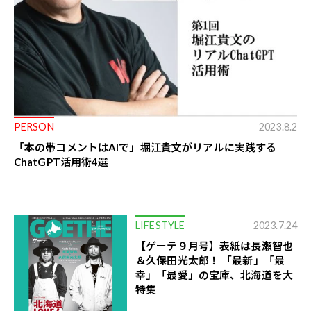
PERSON
2023.8.2
「本の帯コメントはAIで」堀江貴文がリアルに実践する
ChatGPT活用術4選
LIFESTYLE
2023.7.24
【ゲーテ９月号】表紙は長瀬智也
＆久保田光太郎！ 「最新」「最
幸」「最愛」の宝庫、北海道を大
特集