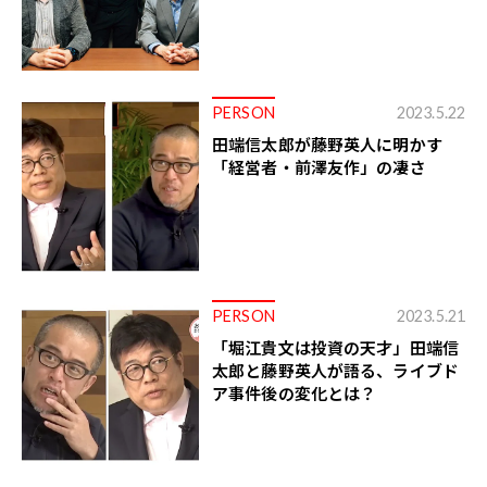
PERSON
2023.5.22
田端信太郎が藤野英人に明かす
「経営者・前澤友作」の凄さ
PERSON
2023.5.21
「堀江貴文は投資の天才」田端信
太郎と藤野英人が語る、ライブド
ア事件後の変化とは？