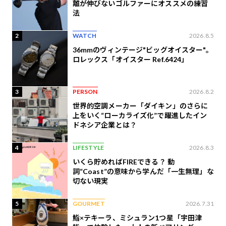
離が伸びないゴルファーにオススメの練習
法
2
WATCH
2026.8.5
36mmのヴィンテージ"ビッグオイスター"。
ロレックス「オイスター Ref.6424」
3
PERSON
2026.8.2
世界的空調メーカー「ダイキン」のさらに
上をいく“ローカライズ化”で躍進したイン
ドネシア企業とは？
4
LIFESTYLE
2026.8.3
いくら貯めればFIREできる？ 動
詞“Coast”の意味から学んだ「一生無理」な
切ない現実
5
GOURMET
2026.7.31
鮨×テキーラ、ミシュラン1つ星「宇田津