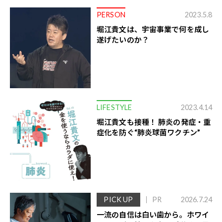
PERSON
2023.5.8
堀江貴文は、宇宙事業で何を成し
遂げたいのか？
LIFESTYLE
2023.4.14
堀江貴文も接種！ 肺炎の発症・重
症化を防ぐ“肺炎球菌ワクチン”
PICK UP
PR
2026.7.24
一流の自信は白い歯から。ホワイ