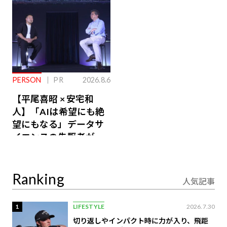
PERSON
PR
2026.8.6
【平尾喜昭 × 安宅和
人】「AIは希望にも絶
望にもなる」データサ
イエンスの先駆者が語
り合うAI時代の意思決
定
Ranking
人気記事
1
LIFESTYLE
2026.7.30
切り返しやインパクト時に力が入り、飛距