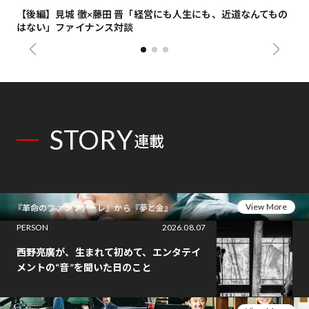
【後編】見城 徹×藤田 晋「経営にも人生にも、近道なんてもの
【
はない」ファイナンス対談
総
STORY
連載
View More
『革命のファンファーレ』から『夢と金』
PERSON
2026.08.07
西野亮廣が、生まれて初めて、エンタテイ
メントの“音”を聞いた日のこと