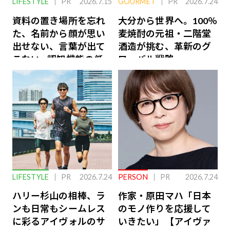
LIFESTYLE
PR
2026.7.15
GOURMET
PR
2026.7.24
資料の置き場所を忘れ
大分から世界へ。100％
た、名前から顔が思い
麦焼酎の元祖・二階堂
出せない、言葉が出て
酒造が挑む、革新のグ
こない…認知機能の低
ローバル戦略
下を救う、脳のインナ
ーケアとは
LIFESTYLE
PR
2026.7.24
PERSON
PR
2026.7.24
ハリー杉山の相棒、ラ
作家・原田マハ「日本
ンも日常もシームレス
のモノ作りを応援して
に彩るアイヴォルのサ
いきたい」【アイヴァ