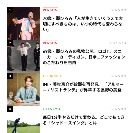
1
PERSON
2026.8.8
70歳・郷ひろみ「人が生きていくうえで大
切にすべきものは、いつの時代も変わらな
い」
2
PERSON
2025.6.13
69歳・郷ひろみの私物公開。ロゴT、スニ
ーカー、カーディガン、日傘…ファッション
のこだわりを告白
3
GOURMET
2026.8.8
INI・藤牧京介が故郷を再発見。「アルマー
ニ / リストランテ」が昇華する長野の美食
4
LIFESTYLE
2026.8.8
毎日1分半やるだけで変わる。どこでもでき
る「シャドースイング」とは