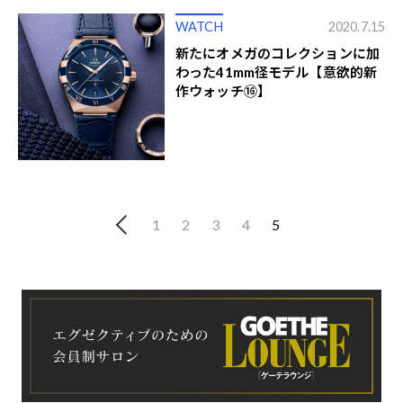
WATCH
2020.7.15
新たにオメガのコレクションに加
わった41mm径モデル【意欲的新
作ウォッチ⑯】
1
2
3
4
5