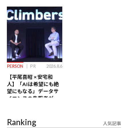
先端予防歯科【ラウン
Owners」3選。すべて
ジ会員特典あり】
が絶景、収益も得られ
るその仕組みとは
PERSON
PR
2026.8.6
【平尾喜昭 × 安宅和
人】「AIは希望にも絶
望にもなる」データサ
イエンスの先駆者が語
り合うAI時代の意思決
定
Ranking
人気記事