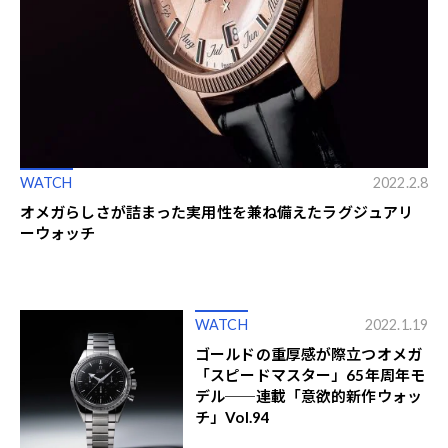
WATCH
2022.2.8
オメガらしさが詰まった実用性を兼ね備えたラグジュアリ
ーウォッチ
WATCH
2022.1.19
ゴールドの重厚感が際立つオメガ
「スピードマスター」65年周年モ
デル──連載「意欲的新作ウォッ
チ」Vol.94