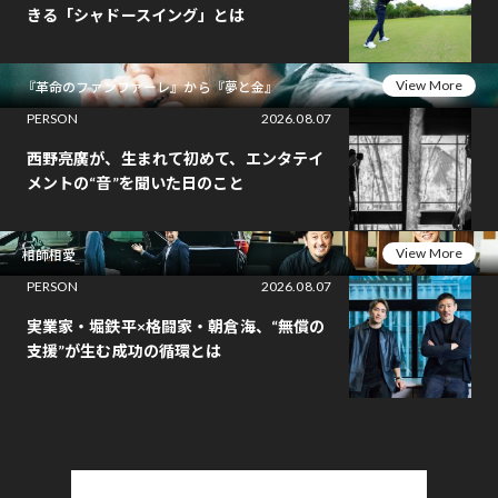
きる「シャドースイング」とは
View More
『革命のファンファーレ』から『夢と金』
PERSON
2026.08.07
西野亮廣が、生まれて初めて、エンタテイ
メントの“音”を聞いた日のこと
View More
相師相愛
PERSON
2026.08.07
実業家・堀鉄平×格闘家・朝倉海、“無償の
支援”が生む成功の循環とは