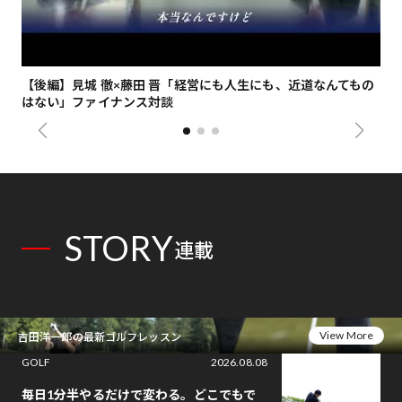
【後編】見城 徹×藤田 晋「経営にも人生にも、近道なんてもの
【
はない」ファイナンス対談
総
STORY
連載
View More
吉田洋一郎の最新ゴルフレッスン
GOLF
2026.08.08
毎日1分半やるだけで変わる。どこでもで