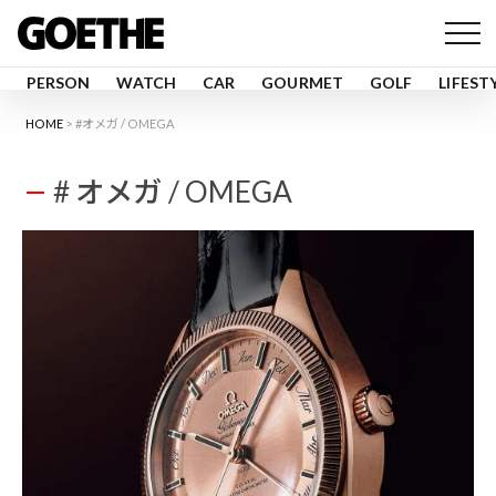
PERSON
WATCH
CAR
GOURMET
GOLF
LIFEST
HOME
#オメガ / OMEGA
# オメガ / OMEGA