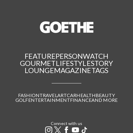
FEATURE
PERSON
WATCH
GOURMET
LIFESTYLE
STORY
LOUNGE
MAGAZINE
TAGS
FASHION
TRAVEL
ART
CAR
HEALTH
BEAUTY
GOLF
ENTERTAINMENT
FINANCE
AND MORE
Connect with us