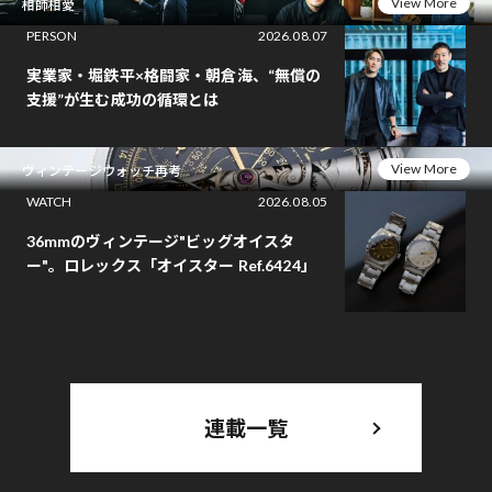
View More
相師相愛
PERSON
2026.08.07
実業家・堀鉄平×格闘家・朝倉海、“無償の
支援”が生む成功の循環とは
View More
ヴィンテージウォッチ再考
WATCH
2026.08.05
36mmのヴィンテージ"ビッグオイスタ
ー"。ロレックス「オイスター Ref.6424」
連載一覧