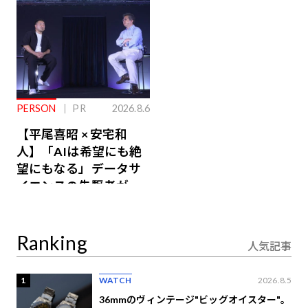
PERSON
PR
2026.8.6
【平尾喜昭 × 安宅和
人】「AIは希望にも絶
望にもなる」データサ
イエンスの先駆者が語
り合うAI時代の意思決
定
Ranking
人気記事
1
WATCH
2026.8.5
36mmのヴィンテージ"ビッグオイスター"。