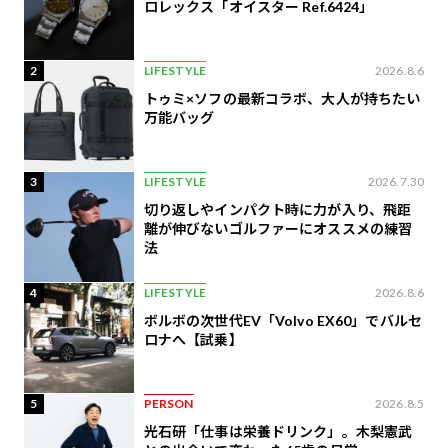
ロレックス「オイスター Ref.6424」
2
LIFESTYLE
2026.8.6
トゥミ×ソフの最新コラボ、大人が持ちたい
万能バッグ
3
LIFESTYLE
2026.7.30
切り返しやインパクト時に力が入り、飛距
離が伸びないゴルファーにオススメの練習
法
4
LIFESTYLE
2026.8.6
ボルボの次世代EV「Volvo EX60」でバルセ
ロナへ【試乗】
5
PERSON
2026.8.5
光石研「仕事は栄養ドリンク」。木梨憲武