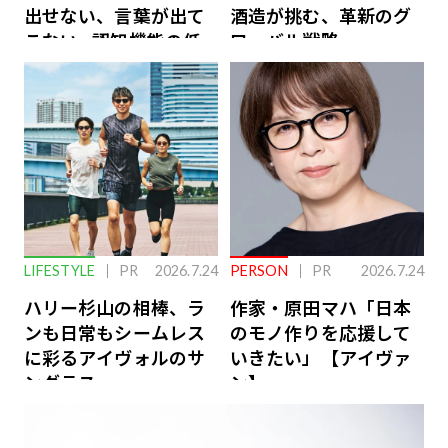
出せない、言葉が出て
酒造が挑む、革新のグ
こない…認知機能の低
ローバル戦略
下を救う、脳のインナ
ーケアとは
LIFESTYLE
PR
2026.7.24
PERSON
PR
2026.7.24
ハリー杉山の相棒、ラ
作家・原田マハ「日本
ンも日常もシームレス
のモノ作りを応援して
に彩るアイヴォルのサ
いきたい」【アイヴァ
ングラス
ン】