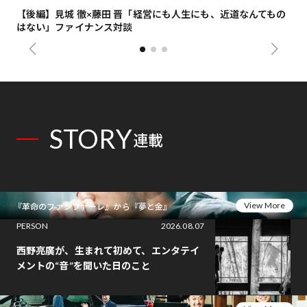
【後編】見城 徹×藤田 晋「経営にも人生にも、近道なんてもの
【
はない」ファイナンス対談
総
STORY
連載
View More
『革命のファンファーレ』から『夢と金』
PERSON
2026.08.07
西野亮廣が、生まれて初めて、エンタテイ
メントの“音”を聞いた日のこと