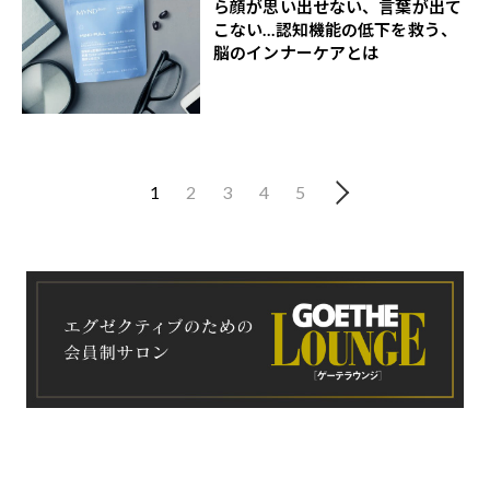
ら顔が思い出せない、言葉が出て
こない…認知機能の低下を救う、
脳のインナーケアとは
1
2
3
4
5