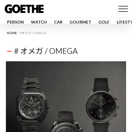
PERSON
WATCH
CAR
GOURMET
GOLF
LIFEST
HOME
#オメガ / OMEGA
# オメガ / OMEGA