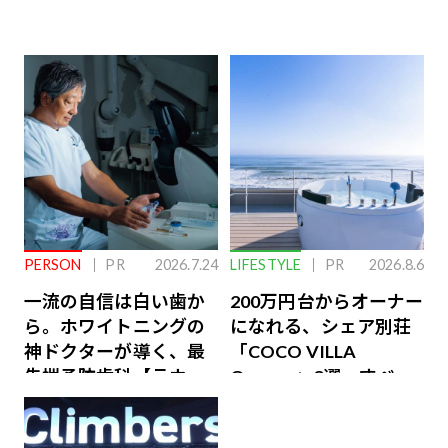
PERSON
PR
2026.7.24
LIFESTYLE
PR
2026.8.6
一流の自信は白い歯か
200万円台からオーナー
ら。ホワイトニングの
になれる、シェア別荘
神ドクターが導く、最
「COCO VILLA
先端予防歯科【ラウン
Owners」3選。すべて
ジ会員特典あり】
が絶景、収益も得られ
るその仕組みとは