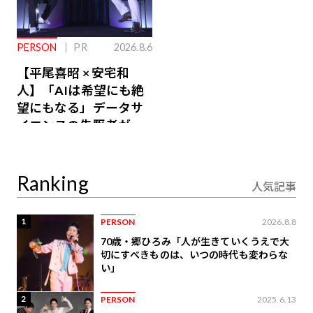
PERSON
PR
2026.8.6
【平尾喜昭 × 安宅和
人】「AIは希望にも絶
望にもなる」データサ
イエンスの先駆者が語
り合うAI時代の意思決
定
Ranking
人気記事
1
PERSON
2026.8.8
70歳・郷ひろみ「人が生きていくうえで大
切にすべきものは、いつの時代も変わらな
い」
2
PERSON
2025.6.13