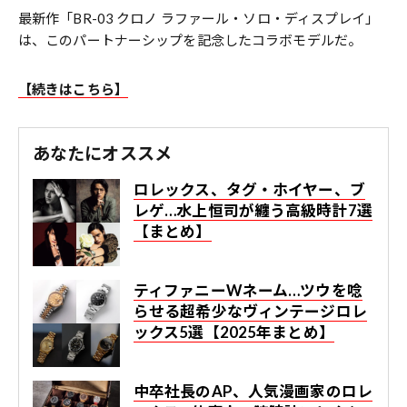
最新作「BR-03 クロノ ラファール・ソロ・ディスプレイ」
は、このパートナーシップを記念したコラボモデルだ。
【続きはこちら】
あなたにオススメ
ロレックス、タグ・ホイヤー、ブ
レゲ…水上恒司が纏う高級時計7選
【まとめ】
ティファニーWネーム…ツウを唸
らせる超希少なヴィンテージロレ
ックス5選【2025年まとめ】
中卒社長のAP、人気漫画家のロレ