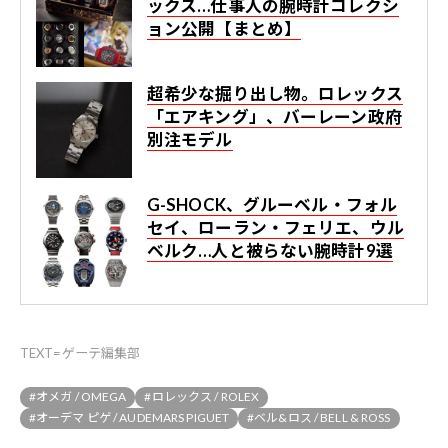
ックス…仕事人の腕時計コレクシ
ョン公開【まとめ】
超希少な掘り出し物。ロレックス
「エアキング」、バーレーン政府
別注モデル
G-SHOCK、グルーベル・フォル
セイ、ローラン・フェリエ、ウル
ベルク…人と被らない腕時計9選
TEXT=ゲーテ編集部
#オメガ / OMEGA
#ロレックス / ROLEX
#オーデマ ピゲ / AUDEMARS PIGUET
#ベル&ロス / BELL & ROSS