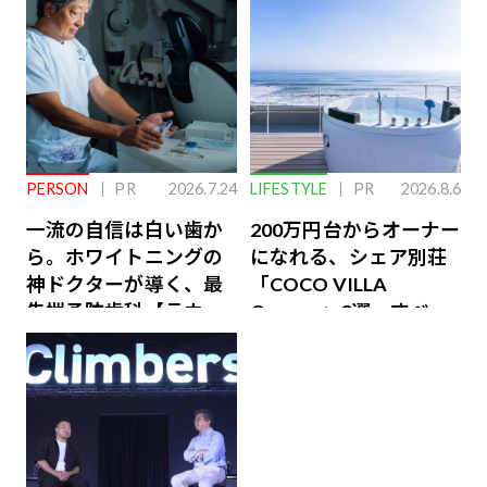
PERSON
PR
2026.7.24
LIFESTYLE
PR
2026.8.6
一流の自信は白い歯か
200万円台からオーナー
ら。ホワイトニングの
になれる、シェア別荘
神ドクターが導く、最
「COCO VILLA
先端予防歯科【ラウン
Owners」3選。すべて
ジ会員特典あり】
が絶景、収益も得られ
るその仕組みとは