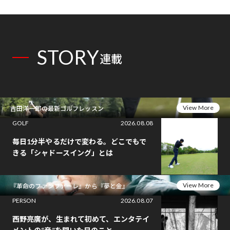
STORY
連載
View More
吉田洋一郎の最新ゴルフレッスン
GOLF
2026.08.08
毎日1分半やるだけで変わる。どこでもで
きる「シャドースイング」とは
View More
『革命のファンファーレ』から『夢と金』
PERSON
2026.08.07
西野亮廣が、生まれて初めて、エンタテイ