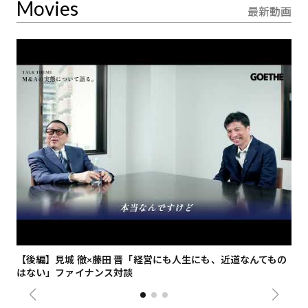
Movies
最新動画
【後編】見城 徹×藤田 晋「経営にも人生にも、近道なんてもの
【
はない」ファイナンス対談
総