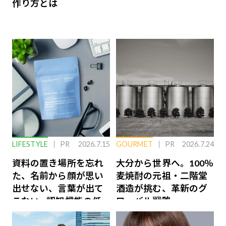
作り方とは
LIFESTYLE
PR
2026.7.15
GOURMET
PR
2026.7.24
資料の置き場所を忘れ
大分から世界へ。100％
た、名前から顔が思い
麦焼酎の元祖・二階堂
出せない、言葉が出て
酒造が挑む、革新のグ
こない…認知機能の低
ローバル戦略
下を救う、脳のインナ
ーケアとは