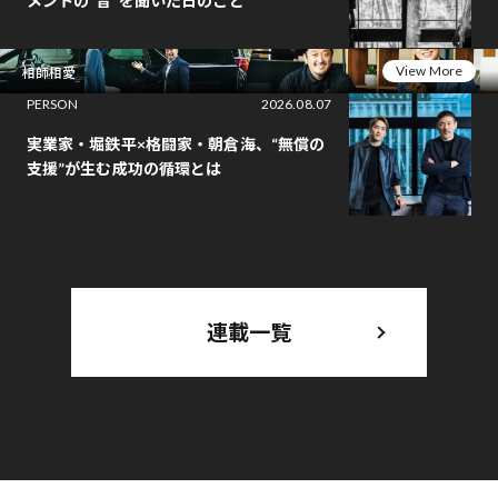
メントの“音”を聞いた日のこと
View More
相師相愛
PERSON
2026.08.07
実業家・堀鉄平×格闘家・朝倉海、“無償の
支援”が生む成功の循環とは
連載一覧