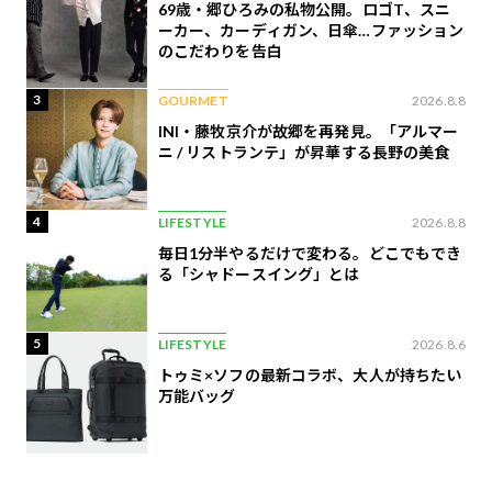
69歳・郷ひろみの私物公開。ロゴT、スニ
ーカー、カーディガン、日傘…ファッション
のこだわりを告白
3
GOURMET
2026.8.8
INI・藤牧京介が故郷を再発見。「アルマー
ニ / リストランテ」が昇華する長野の美食
4
LIFESTYLE
2026.8.8
毎日1分半やるだけで変わる。どこでもでき
る「シャドースイング」とは
5
LIFESTYLE
2026.8.6
トゥミ×ソフの最新コラボ、大人が持ちたい
万能バッグ