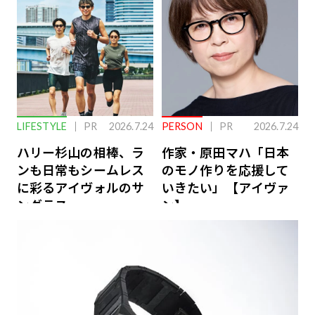
LIFESTYLE
PR
2026.7.24
PERSON
PR
2026.7.24
ハリー杉山の相棒、ラ
作家・原田マハ「日本
ンも日常もシームレス
のモノ作りを応援して
に彩るアイヴォルのサ
いきたい」【アイヴァ
ングラス
ン】