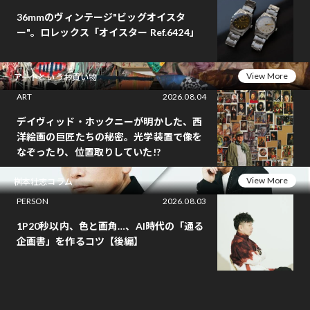
36mmのヴィンテージ"ビッグオイスタ
ー"。ロレックス「オイスター Ref.6424」
View More
アートというお買い物
ART
2026.08.04
デイヴィッド・ホックニーが明かした、西
洋絵画の巨匠たちの秘密。光学装置で像を
なぞったり、位置取りしていた!?
View More
桝本壮志コラム
PERSON
2026.08.03
1P20秒以内、色と画角…、AI時代の「通る
企画書」を作るコツ【後編】