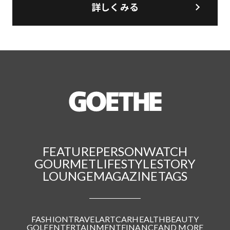
詳しくみる
FEATURE
PERSON
WATCH
GOURMET
LIFESTYLE
STORY
LOUNGE
MAGAZINE
TAGS
FASHION
TRAVEL
ART
CAR
HEALTH
BEAUTY
GOLF
ENTERTAINMENT
FINANCE
AND MORE