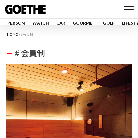
PERSON
WATCH
CAR
GOURMET
GOLF
LIFEST
HOME
#会員制
# 会員制