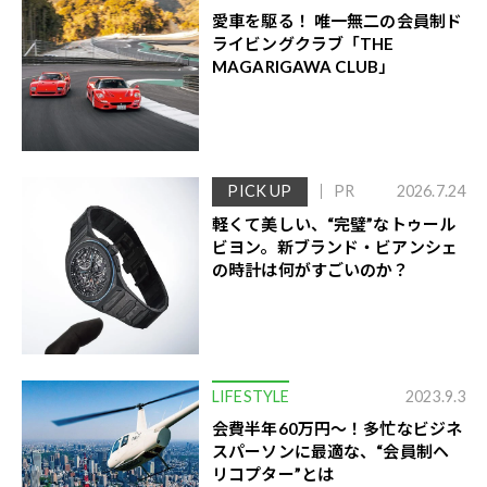
愛車を駆る！ 唯一無二の会員制ド
ライビングクラブ「THE
MAGARIGAWA CLUB」
PICK UP
PR
2026.7.24
軽くて美しい、“完璧”なトゥール
ビヨン。新ブランド・ビアンシェ
の時計は何がすごいのか？
LIFESTYLE
2023.9.3
会費半年60万円〜！多忙なビジネ
スパーソンに最適な、“会員制ヘ
リコプター”とは