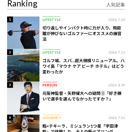
Ranking
人気記事
1
LIFESTYLE
2026.7.30
切り返しやインパクト時に力が入り、飛距
離が伸びないゴルファーにオススメの練習
法
2
LIFESTYLE
2026.7.31
ゴルフ場、スパ…超大規模リニューアル。ハ
ワイ島「マウナ ケア ビーチ ホテル」はどう
変わったか
3
PERSON
2023.4.19
元阪神監督・矢野燿大への疑問②「好き嫌
いで選手を選んでなかったですか？」
4
GOURMET
2026.7.31
鮨×テキーラ、ミシュラン1つ星「宇田津
鮨」で体験した、大人の新ペアリング