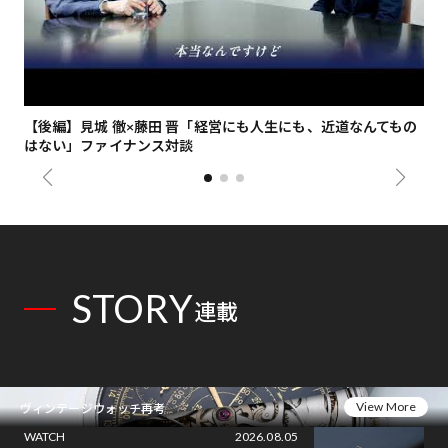
【後編】見城 徹×藤田 晋「経営にも人生にも、近道なんてもの
【
はない」ファイナンス対談
総
STORY
連載
View More
ヴィンテージウォッチ再考
WATCH
2026.08.05