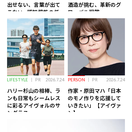
出せない、言葉が出て
酒造が挑む、革新のグ
こない…認知機能の低
ローバル戦略
下を救う、脳のインナ
ーケアとは
LIFESTYLE
PR
2026.7.24
PERSON
PR
2026.7.24
ハリー杉山の相棒、ラ
作家・原田マハ「日本
ンも日常もシームレス
のモノ作りを応援して
に彩るアイヴォルのサ
いきたい」【アイヴァ
ングラス
ン】