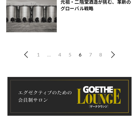
元祖・二階堂酒造が挑む、革新の
グローバル戦略
1
…
4
5
6
7
8