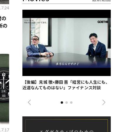
.7.24
酎の
新の
ごした、海最
【後編】見城 徹×藤田 晋「経営にも人生にも、
【ゲーテ9
近道なんてものはない」ファイナンス対談
ンタビュー
ジネス戦略
.7.17