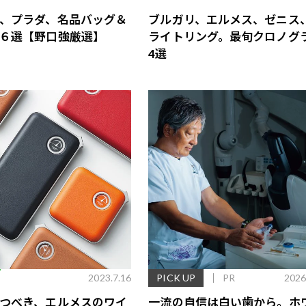
、プラダ、名品バッグ＆
ブルガリ、エルメス、ゼニス
６選【野口強厳選】
ライトリング。最旬クロノグ
4選
E
2023.7.16
PICK UP
PR
2026
つべき、エルメスのワイ
一流の自信は白い歯から。ホ