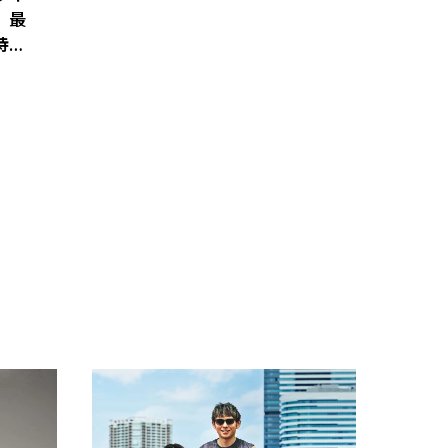
、最
特典