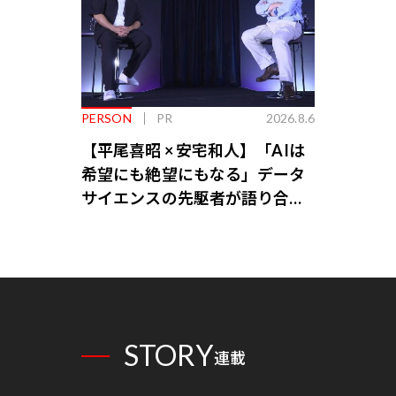
PERSON
PR
2026.8.6
【平尾喜昭 × 安宅和人】「AIは
希望にも絶望にもなる」データ
サイエンスの先駆者が語り合う
AI時代の意思決定
STORY
連載