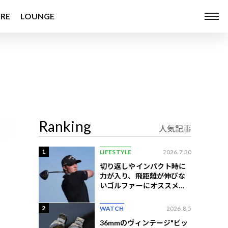
RE
LOUNGE
Ranking
人気記事
1
LIFESTYLE
2026.7.30
切り返しやインパクト時に
力が入り、飛距離が伸びな
いゴルファーにオススメの
練習法
2
WATCH
2026.8.5
36mmのヴィンテージ"ビッ