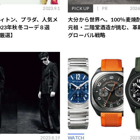
E
2023.9.1
PICK UP
PR
2026
ィトン、プラダ、人気メ
大分から世界へ。100％麦焼
023年秋冬コーデ８選
元祖・二階堂酒造が挑む、革
厳選】
グローバル戦略
歌舞伎俳優・尾上右近が休息を過
前列ホテル「UMITO 熱海 別邸」
E
2023.8.19
WATCH
2023