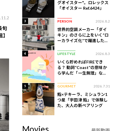
グオイスター"。ロレックス
「オイスター Ref.6424」
.11.2
3
PERSON
2026.8.2
最旬
世界的空調メーカー「ダイ
キン」のさらに上をいく“ロ
選】
ーカライズ化”で躍進したイ
ンドネシア企業とは？
4
LIFESTYLE
2026.8.3
いくら貯めればFIREでき
る？ 動詞“Coast”の意味か
ら学んだ「一生無理」な切
ない現実
5
GOURMET
2026.7.31
鮨×テキーラ、ミシュラン1
つ星「宇田津 鮨」で体験し
た、大人の新ペアリング
Movies
最新動画