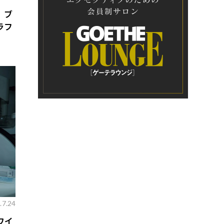
、ブ
ラフ
.7.24
ワイ