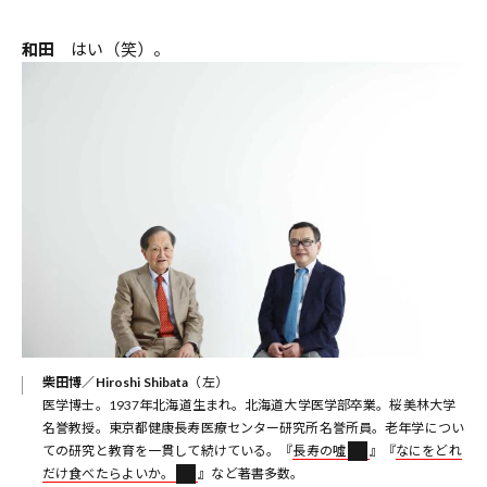
和田
はい（笑）。
柴田博／Hiroshi Shibata
（左）
医学博士。1937年北海道生まれ。北海道大学医学部卒業。桜美林大学
名誉教授。東京都健康長寿医療センター研究所名誉所員。老年学につい
ての研究と教育を一貫して続けている。『
長寿の噓
』『
なにをどれ
だけ食べたらよいか。
』など著書多数。