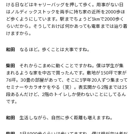
ける日などはキャリーバッグを押して歩く。用事がない日
はノルディックストックを両手に持ち家の近所を2000歩ほ
ど歩くようにしています。駅までちょうど1kmで2000歩く
らいだから。そうしておけば何かあっても電車までは辿り着
けますから。
和田
なるほど。歩くことは大事ですね。
柴田
それからこまめに動くことですかね。僕は学生が集
まれるような家を中古で買ったんです。敷地が150坪で家が
76坪。30畳の部屋があって、そこに1学年20人ずつ集まって
セミナーやカラオケをやる（笑）。表玄関から2階までは25
段あるんだけど、2階のトイレしか使わないことにしてるん
です。
和田
生活しながら、自然に歩く距離も増えますね。
柴田
1日5000歩ぐらいは歩いてますね。僕は根が怠け者だ