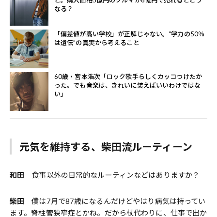
と。購入価格5億円のクルマが8億円で売れるとどう
なる？
「偏差値が高い学校」が正解じゃない。“学力の50％
は遺伝”の真実から考えること
60歳・宮本浩次「ロック歌手らしくカッコつけたか
った。でも音楽は、きれいに装えばいいわけではな
い」
元気を維持する、柴田流ルーティーン
和田
食事以外の日常的なルーティンなどはありますか？
柴田
僕は7月で87歳になるんだけどやはり病気は持ってい
ます。脊柱管狭窄症とかね。だから杖代わりに、仕事で出か