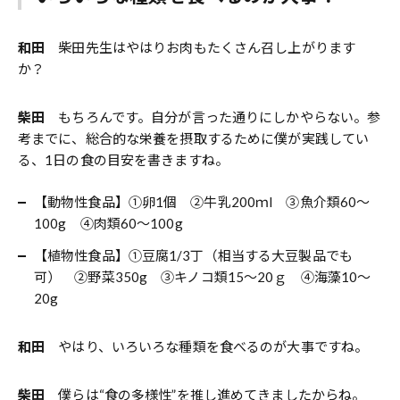
和田
柴田先生はやはりお肉もたくさん召し上がります
か？
柴田
もちろんです。自分が言った通りにしかやらない。参
考までに、総合的な栄養を摂取するために僕が実践してい
る、1日の食の目安を書きますね。
【動物性食品】①卵1個 ②牛乳200ｍl ③魚介類60～
100g ④肉類60～100g
【植物性食品】①豆腐1/3丁（相当する大豆製品でも
可） ②野菜350g ③キノコ類15～20ｇ ④海藻10～
20g
和田
やはり、いろいろな種類を食べるのが大事ですね。
柴田
僕らは“食の多様性”を推し進めてきましたからね。