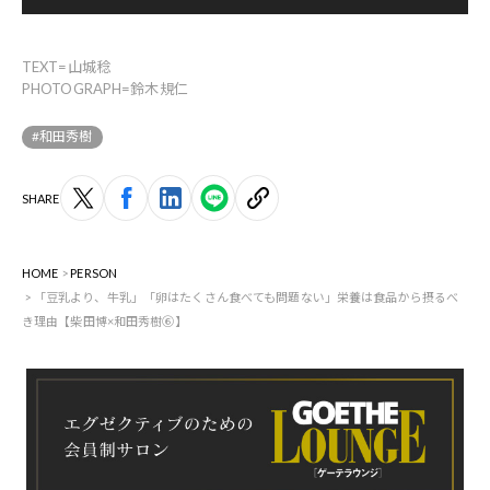
TEXT=山城稔
PHOTOGRAPH=鈴木規仁
#和田秀樹
SHARE
HOME
PERSON
「豆乳より、牛乳」「卵はたくさん食べても問題ない」栄養は食品から摂るべ
き理由【柴田博×和田秀樹⑥】