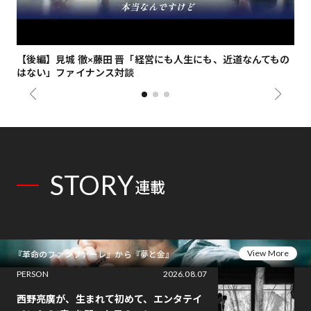
【後編】見城 徹×藤田 晋「経営にも人生にも、近道なんてもの
【
はない」ファイナンス対談
総
STORY
連載
View More
『革命のファンファーレ』から『夢と金』
PERSON
2026.08.07
西野亮廣が、生まれて初めて、エンタテイ