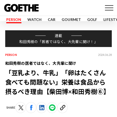
PERSON
WATCH
CAR
GOURMET
GOLF
LIFEST
連載
和田秀樹の「医者ではなく、大先輩に聞け！」
PERSON
2024.06.28
和田秀樹の医者ではなく、大先輩に聞け
「豆乳より、牛乳」「卵はたくさん
食べても問題ない」栄養は食品から
摂るべき理由【柴田博×和田秀樹⑥】
SHARE