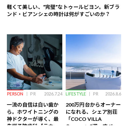
軽くて美しい、“完璧”なトゥールビヨン。新ブラ
ンド・ビアンシェの時計は何がすごいのか？
PERSON
PR
2026.7.24
LIFESTYLE
PR
2026.8.6
一流の自信は白い歯か
200万円台からオーナー
ら。ホワイトニングの
になれる、シェア別荘
神ドクターが導く、最
「COCO VILLA
先端予防歯科【ラウン
Owners」3選。すべて