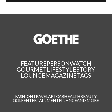
FEATURE
PERSON
WATCH
GOURMET
LIFESTYLE
STORY
LOUNGE
MAGAZINE
TAGS
FASHION
TRAVEL
ART
CAR
HEALTH
BEAUTY
GOLF
ENTERTAINMENT
FINANCE
AND MORE