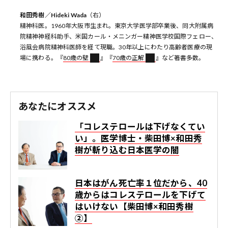
和田秀樹／Hideki Wada
（右）
精神科医。1960年大阪市生まれ。東京大学医学部卒業後、同大附属病
院精神神経科助手、米国カール・メニンガー精神医学校国際フェロー、
浴風会病院精神科医師を経て現職。30年以上にわたり高齢者医療の現
場に携わる。『
80歳の壁
』『
70歳の正解
』など著書多数。
あなたにオススメ
「コレステロールは下げなくてい
い」。医学博士・柴田博×和田秀
樹が斬り込む日本医学の闇
日本はがん死亡率１位だから、40
歳からはコレステロールを下げて
はいけない【柴田博×和田秀樹
②】