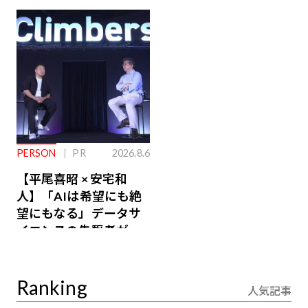
ジ会員特典あり】
が絶景、収益も得られ
るその仕組みとは
PERSON
PR
2026.8.6
【平尾喜昭 × 安宅和
人】「AIは希望にも絶
望にもなる」データサ
イエンスの先駆者が語
り合うAI時代の意思決
定
Ranking
人気記事