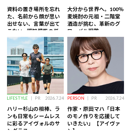
資料の置き場所を忘れ
大分から世界へ。100％
た、名前から顔が思い
麦焼酎の元祖・二階堂
出せない、言葉が出て
酒造が挑む、革新のグ
こない…認知機能の低
ローバル戦略
下を救う、脳のインナ
ーケアとは
LIFESTYLE
PR
2026.7.24
PERSON
PR
2026.7.24
ハリー杉山の相棒、ラ
作家・原田マハ「日本
ンも日常もシームレス
のモノ作りを応援して
に彩るアイヴォルのサ
いきたい」【アイヴァ
ングラス
ン】