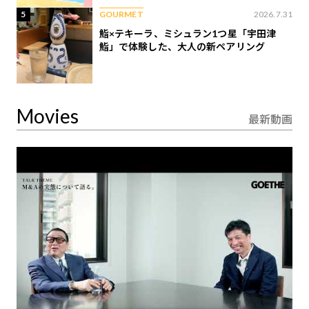
5
GOURMET
2026.7.31
鮨×テキーラ、ミシュラン1つ星「宇田津
鮨」で体験した、大人の新ペアリング
Movies
最新動画