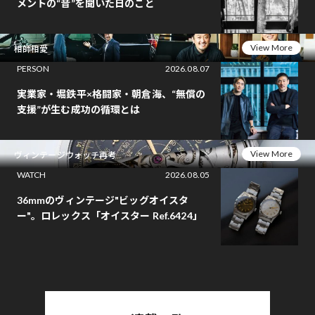
メントの“音”を聞いた日のこと
View More
相師相愛
PERSON
2026.08.07
実業家・堀鉄平×格闘家・朝倉海、“無償の
支援”が生む成功の循環とは
View More
ヴィンテージウォッチ再考
WATCH
2026.08.05
36mmのヴィンテージ"ビッグオイスタ
ー"。ロレックス「オイスター Ref.6424」