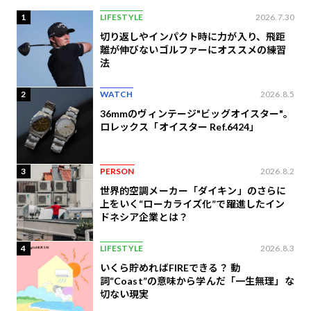
1
LIFESTYLE
2026.7.30
切り返しやインパクト時に力が入り、飛距
離が伸びないゴルファーにオススメの練習
法
2
WATCH
2026.8.5
36mmのヴィンテージ"ビッグオイスター"。
ロレックス「オイスター Ref.6424」
3
PERSON
2026.8.2
世界的空調メーカー「ダイキン」のさらに
上をいく“ローカライズ化”で躍進したイン
ドネシア企業とは？
4
LIFESTYLE
2026.8.3
いくら貯めればFIREできる？ 動
詞“Coast”の意味から学んだ「一生無理」な
切ない現実