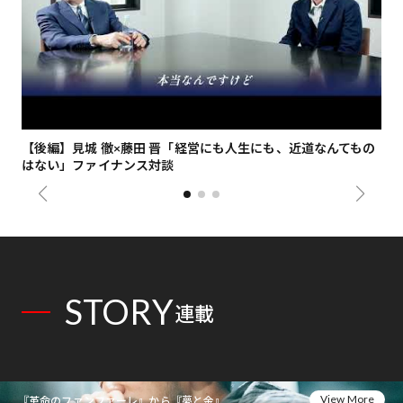
【後編】見城 徹×藤田 晋「経営にも人生にも、近道なんてもの
【
はない」ファイナンス対談
総
STORY
連載
View More
『革命のファンファーレ』から『夢と金』