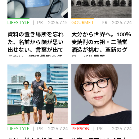
LIFESTYLE
PR
2026.7.15
GOURMET
PR
2026.7.24
資料の置き場所を忘れ
大分から世界へ。100％
た、名前から顔が思い
麦焼酎の元祖・二階堂
出せない、言葉が出て
酒造が挑む、革新のグ
こない…認知機能の低
ローバル戦略
下を救う、脳のインナ
ーケアとは
LIFESTYLE
PR
2026.7.24
PERSON
PR
2026.7.24