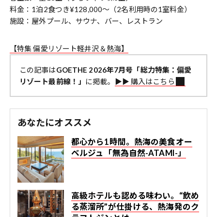
料金：1泊2食つき¥128,000〜（2名利用時の1室料金）
施設：屋外プール、サウナ、バー、レストラン
【特集 偏愛リゾート軽井沢＆熱海】
この記事は
GOETHE 2026年7月号「総力特集：偏愛
リゾート最前線！」
に掲載。
▶︎▶︎ 購入はこちら
あなたにオススメ
都心から1時間。熱海の美食オー
ベルジュ「無為自然-ATAMI-」
高級ホテルも認める味わい。“飲め
る蒸溜所”が仕掛ける、熱海発のク