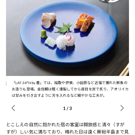
料理
「LAT.34°N by 蒼」では、稲取や伊東、小田原など近海で獲れた鮮魚の
お造りも登場。金目鯛は軽く燻製してから皮目を炭で炙り、アオリイカ
は甘みを引き出すように刃を入れるなど細やかな工夫が。
1
/
3
とこしえの自然に抱かれた宿の客室は開放感と清々（すが
すが）しい気に満ちており、晴れた日は遠く房総半島まで見