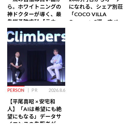
ら。ホワイトニングの
になれる、シェア別荘
神ドクターが導く、最
「COCO VILLA
先端予防歯科【ラウン
Owners」3選。すべて
ジ会員特典あり】
が絶景、収益も得られ
るその仕組みとは
PERSON
PR
2026.8.6
【平尾喜昭 × 安宅和
人】「AIは希望にも絶
望にもなる」データサ
イエンスの先駆者が語
り合うAI時代の意思決