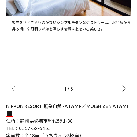
視界をさえぎるものがないシンプルモダンなゲストルーム。水平線から
昇る朝日や月明りが海を照らす情景は息をのむ美しさ。
1
/
5
NIPPON RESORT 無為自然 -ATAMI-／MUISHIZEN ATAMI
住所：静岡県熱海市網代591-38
TEL：0557-52-6155
客室数：全18室（うちヴィラ棟3室）