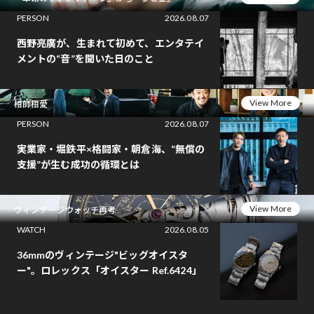
PERSON
2026.08.07
西野亮廣が、生まれて初めて、エンタテイ
メントの“音”を聞いた日のこと
View More
相師相愛
PERSON
2026.08.07
実業家・堀鉄平×格闘家・朝倉海、“無償の
支援”が生む成功の循環とは
View More
ヴィンテージウォッチ再考
WATCH
2026.08.05
36mmのヴィンテージ"ビッグオイスタ
ー"。ロレックス「オイスター Ref.6424」