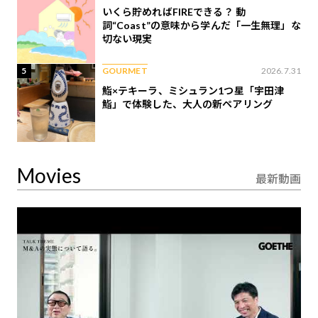
いくら貯めればFIREできる？ 動
詞“Coast”の意味から学んだ「一生無理」な
切ない現実
5
GOURMET
2026.7.31
鮨×テキーラ、ミシュラン1つ星「宇田津
鮨」で体験した、大人の新ペアリング
Movies
最新動画