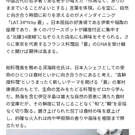
中国古代の哲学者である老子が唱えた「作為なく、ありの
ままでいることがよいとする」言葉を体現。心を空に、自然
と向き合う時間に彩りを添えるのがメインダイニング
「LAT.34°N by 蒼」。日本屈指の好漁場である伊東や稲取の
座標であり、多くのパワースポットが緯度付近に集中す
る“北緯34度線”になぞらえた店名にも興味をそそられる。さ
らに東京を代表するフランス料理店「蒼」のDNAを受け継
ぐと聞けば期待は高まる。
総料理長を務める深海政也氏は、日本人シェフとしての使
命のひとつは食材といかに向き合うかにあると考え、“高鮮
度料理”というまったく新しいテーマを掲げる「蒼」の峯村
康資氏のもとで、生命の営みをたどる料理をゼロから学ん
だ。熱海を含む伊豆半島は雄大な自然の恩恵に満ちた食材
の宝庫だが、その鮮度に甘んじることなく“旬”と“瞬”を妥協
なく切り取る。磨き上げられた包丁は食材の味を底上げ
し、的確な火入れは肉や甲殻類の香りや風味を極限まで際
立たせる。