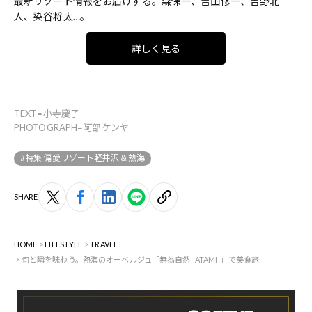
最新リゾート情報をお届けする。森保一、吉田修一、吉野北
人、染谷将太…。
詳しく見る
TEXT=小寺慶子
PHOTOGRAPH=阿部ケンヤ
#特集 偏愛リゾート軽井沢＆熱海
SHARE
HOME
LIFESTYLE
TRAVEL
旬と瞬を味わう。熱海のオーベルジュ「無為自然 -ATAMI-」で美食旅