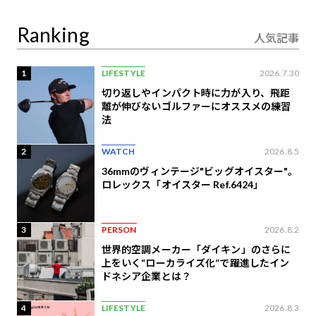
定
Ranking
人気記事
1
LIFESTYLE
2026.7.30
切り返しやインパクト時に力が入り、飛距
離が伸びないゴルファーにオススメの練習
法
2
WATCH
2026.8.5
36mmのヴィンテージ"ビッグオイスター"。
ロレックス「オイスター Ref.6424」
3
PERSON
2026.8.2
世界的空調メーカー「ダイキン」のさらに
上をいく“ローカライズ化”で躍進したイン
ドネシア企業とは？
4
LIFESTYLE
2026.8.3