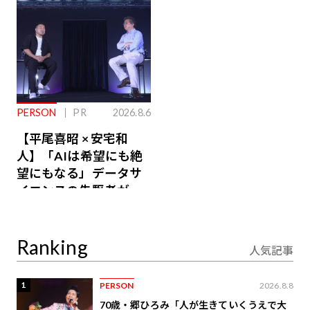
PERSON
PR
2026.8.6
【平尾喜昭 × 安宅和
人】「AIは希望にも絶
望にもなる」データサ
イエンスの先駆者が語
り合うAI時代の意思決
定
Ranking
人気記事
1
PERSON
2026.8.8
70歳・郷ひろみ「人が生きていくうえで大