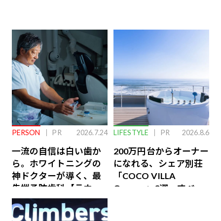
PERSON
PR
2026.7.24
LIFESTYLE
PR
2026.8.6
一流の自信は白い歯か
200万円台からオーナー
ら。ホワイトニングの
になれる、シェア別荘
神ドクターが導く、最
「COCO VILLA
先端予防歯科【ラウン
Owners」3選。すべて
ジ会員特典あり】
が絶景、収益も得られ
るその仕組みとは