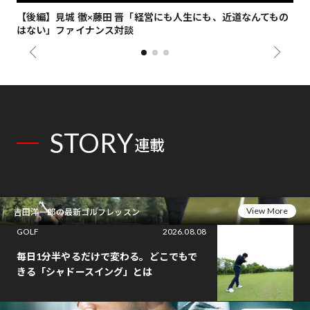
【後編】見城 徹×藤田 晋「経営にも人生にも、近道なんてもの
【
はない」ファイナンス対談
総
STORY
連載
View More
吉田洋一郎の最新ゴルフレッスン
GOLF
2026.08.08
毎日1分半やるだけで変わる。どこでもで
きる「シャドースイング」とは