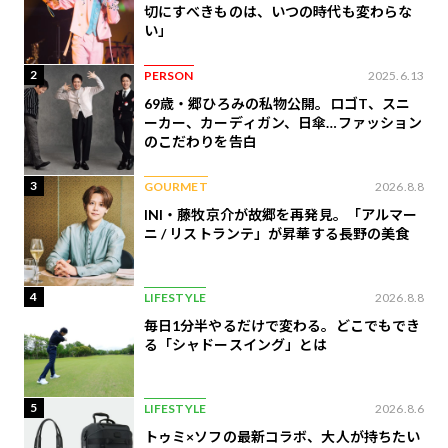
切にすべきものは、いつの時代も変わらな
い」
2
PERSON
2025.6.13
69歳・郷ひろみの私物公開。ロゴT、スニ
ーカー、カーディガン、日傘…ファッション
のこだわりを告白
3
GOURMET
2026.8.8
INI・藤牧京介が故郷を再発見。「アルマー
ニ / リストランテ」が昇華する長野の美食
4
LIFESTYLE
2026.8.8
毎日1分半やるだけで変わる。どこでもでき
る「シャドースイング」とは
5
LIFESTYLE
2026.8.6
トゥミ×ソフの最新コラボ、大人が持ちたい