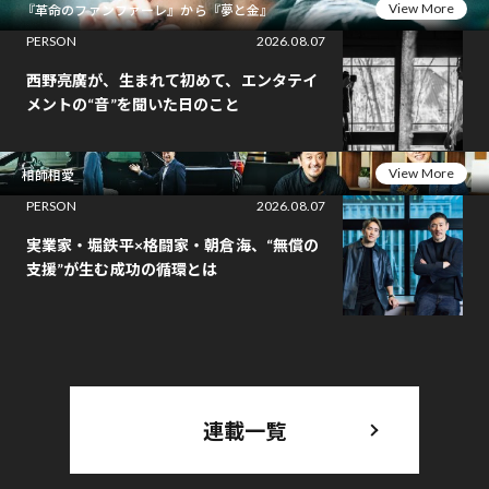
View More
『革命のファンファーレ』から『夢と金』
PERSON
2026.08.07
西野亮廣が、生まれて初めて、エンタテイ
メントの“音”を聞いた日のこと
View More
相師相愛
PERSON
2026.08.07
実業家・堀鉄平×格闘家・朝倉海、“無償の
支援”が生む成功の循環とは
連載一覧