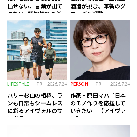
出せない、言葉が出て
酒造が挑む、革新のグ
こない…認知機能の低
ローバル戦略
下を救う、脳のインナ
ーケアとは
LIFESTYLE
PR
2026.7.24
PERSON
PR
2026.7.24
ハリー杉山の相棒、ラ
作家・原田マハ「日本
ンも日常もシームレス
のモノ作りを応援して
に彩るアイヴォルのサ
いきたい」【アイヴァ
ングラス
ン】