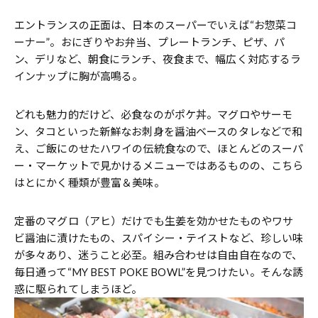
エントランスの正面は、日本のスーパーでいえば“お惣菜コ
ーナー”。おにぎりやお弁当、プレートランチ、ピザ、パ
ン、デリなど、朝食にランチ、夜食まで、幅広く対応するラ
インナップに胸が高鳴る。
どれも魅力的だけど、必食なのがポケ丼。マグロやサーモ
ン、タコといった新鮮なお刺身を醤油ベースのタレなどで和
え、ご飯にのせたハワイの伝統食なので、ほとんどのスーパ
ー・マーケットで見かけるメニューではあるものの、こちら
はとにかく種類が豊富＆美味。
定番のマグロ（アヒ）だけでも生姜を効かせたものやワサ
ビ醤油に漬けたもの、スパイシー・テイストなど、珍しい味
が多々あり、迷うこと必至。組み合わせは自由自在なので、
毎日通って“MY BEST POKE BOWL”を見つけたい。そんな誘
惑に駆られてしまうほど。