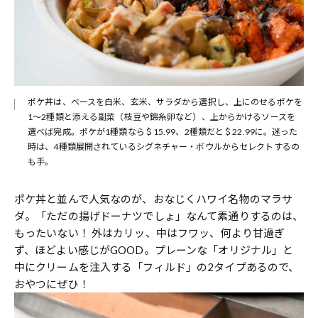
ポケ丼は、ベースを白米、玄米、サラダから選択し、上にのせるポケを
1～2種類と添える副菜（枝豆や錦糸卵など）、上からかけるソースを
選べば完成。ポケが1種類なら＄15.99、2種類だと＄22.99に。迷った
時は、4種類展開されているシグネチャー・ボウルからセレクトするの
も手。
ポケ丼と並んで人気なのが、おなじくハワイ名物のマラサ
ダ。「ただの揚げドーナツでしょ」なんて素通りするのは、
もったいない！ 外はカリッ、中はフワッ、何より甘過ぎ
ず、ほどよい感じがGOOD。プレーンな「オリジナル」と
中にクリームを注入する「フィルド」の2タイプあるので、
おやつにぜひ！