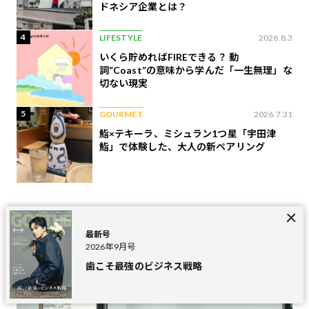
ドネシア企業とは？
4
LIFESTYLE
2026.8.3
いくら貯めればFIREできる？ 動
詞“Coast”の意味から学んだ「一生無理」な
切ない現実
5
GOURMET
2026.7.31
鮨×テキーラ、ミシュラン1つ星「宇田津
鮨」で体験した、大人の新ペアリング
Movies
最新動画
最新号
2026年9月号
歯こそ最強のビジネス戦略