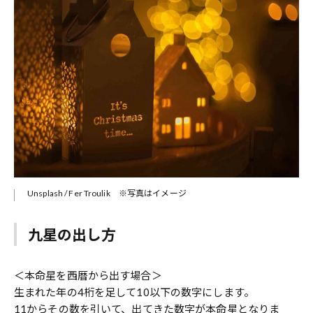
Unsplash / Fer Troulik ※写真はイメージ
九星の出し方
＜本命星を西暦から出す場合＞
生まれた年の4桁を足して10以下の数字にします。
11からその数を引いて、出てきた数字が本命星となりま