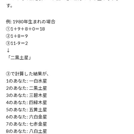
す。
例: 1980年生まれの場合
①1＋9＋8＋0＝18
➁1＋8＝9
③11-9＝2
↓
「二黒土星」
➂で計算した結果が、
1のあなた: 一白水星
2のあなた: 二黒土星
3のあなた: 三碧木星
4のあなた: 四緑木星
5のあなた: 五黄土星
6のあなた: 六白金星
7のあなた: 七赤金星
8のあなた: 八白土星