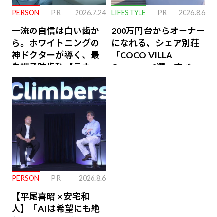
PERSON
PR
2026.7.24
LIFESTYLE
PR
2026.8.6
一流の自信は白い歯か
200万円台からオーナー
ら。ホワイトニングの
になれる、シェア別荘
神ドクターが導く、最
「COCO VILLA
先端予防歯科【ラウン
Owners」3選。すべて
ジ会員特典あり】
が絶景、収益も得られ
るその仕組みとは
PERSON
PR
2026.8.6
【平尾喜昭 × 安宅和
人】「AIは希望にも絶