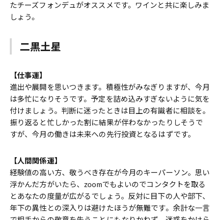
たチーズフォンデュがオススメです。ワインと共に楽しみま
しょう。
二黒土星
【仕事運】
進出や展開を思いつきます。積極性がみなぎりますが、今月
は多忙になりそうです。予定を詰め込みすぎないように気を
付けましょう。判断に迷ったときは目上の有識者に相談を。
振り返ると忙しかった割に結果が伴わなかったりしそうで
すが、今月の働きは未来への先行投資となるはずです。
【人間関係運】
経験値の高い方、敬うべき存在が今月のキーパーソン。思い
浮かんだ方がいたら、zoomでもよいのでコンタクトを取る
とあなたの度量が広がるでしょう。反対に目下の人や部下、
年下の異性との深入りは避けたほうが無難です。余計な一言
で相手からの敬意を失うことにもなりかねず、迷惑をかけら