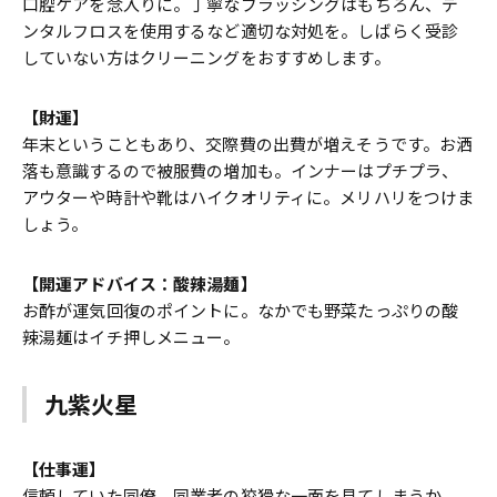
口腔ケアを念入りに。丁寧なブラッシングはもちろん、デ
ンタルフロスを使用するなど適切な対処を。しばらく受診
していない方はクリーニングをおすすめします。
【財運】
年末ということもあり、交際費の出費が増えそうです。お洒
落も意識するので被服費の増加も。インナーはプチプラ、
アウターや時計や靴はハイクオリティに。メリハリをつけま
しょう。
【開運アドバイス：酸辣湯麺】
お酢が運気回復のポイントに。なかでも野菜たっぷりの酸
辣湯麺はイチ押しメニュー。
九紫火星
【仕事運】
信頼していた同僚、同業者の狡猾な一面を見てしまうか