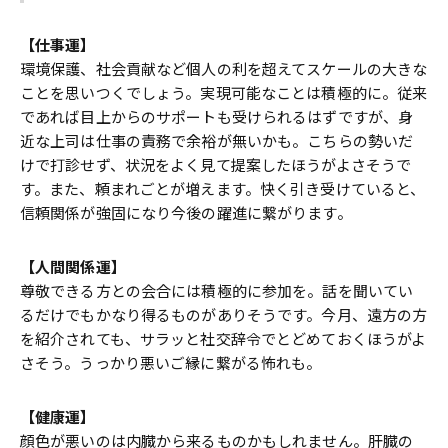
【仕事運】
環境保護、社会貢献など個人の利を超えてスケールの大きな
ことを思いつくでしょう。実現可能なことは積極的に。従来
であれば目上からのサポートも受けられるはずですが、身
近な上司は仕事の責務で余裕が無いかも。こちらの勢いだ
けで打診せず、状況をよく見て提案したほうがよさそうで
す。また、頼まれごとが増えます。快く引き受けていると、
信頼関係が強固になり今後の躍進に繋がります。
【人間関係運】
尊敬できる方との会合には積極的に参加を。話を聞いてい
るだけでもかなり得るものがありそうです。今月、遠方の方
を紹介されても、サラッと社交辞令でとどめておくほうがよ
さそう。うっかり悪いご縁に繋がる怖れも。
【健康運】
顔色が悪いのは内臓から来るものかもしれません。肝臓の