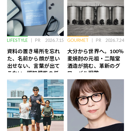
LIFESTYLE
PR
2026.7.15
GOURMET
PR
2026.7.24
資料の置き場所を忘れ
大分から世界へ。100％
た、名前から顔が思い
麦焼酎の元祖・二階堂
出せない、言葉が出て
酒造が挑む、革新のグ
こない…認知機能の低
ローバル戦略
下を救う、脳のインナ
ーケアとは