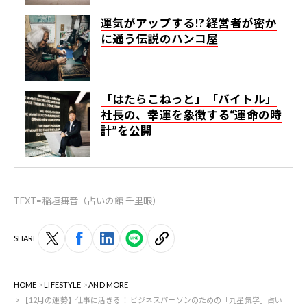
運気がアップする!? 経営者が密か
に通う伝説のハンコ屋
「はたらこねっと」「バイトル」
社長の、幸運を象徴する“運命の時
計”を公開
TEXT=稲垣舞音（占いの館 千里眼）
SHARE
HOME
LIFESTYLE
AND MORE
【12月の運勢】仕事に活きる！ ビジネスパーソンのための「九星気学」占い