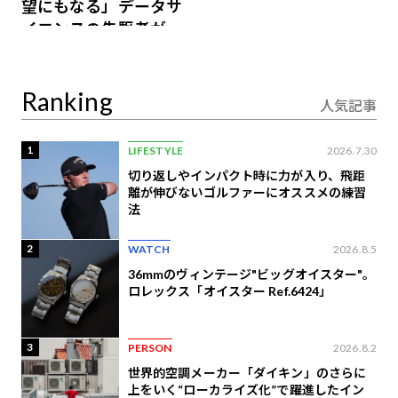
望にもなる」データサ
イエンスの先駆者が語
り合うAI時代の意思決
定
Ranking
人気記事
1
LIFESTYLE
2026.7.30
切り返しやインパクト時に力が入り、飛距
離が伸びないゴルファーにオススメの練習
法
2
WATCH
2026.8.5
36mmのヴィンテージ"ビッグオイスター"。
ロレックス「オイスター Ref.6424」
3
PERSON
2026.8.2
世界的空調メーカー「ダイキン」のさらに
上をいく“ローカライズ化”で躍進したイン