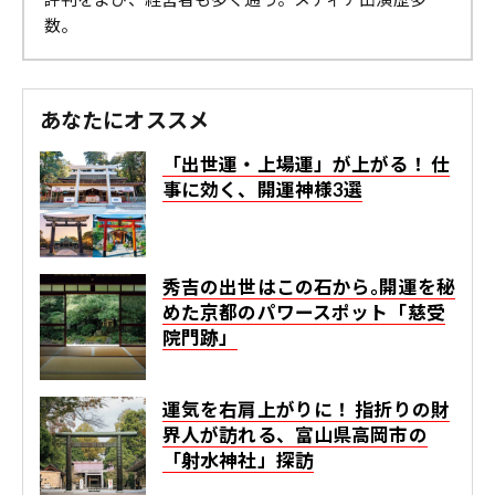
数。
あなたにオススメ
「出世運・上場運」が上がる！ 仕
事に効く、開運神様3選
秀吉の出世はこの石から｡開運を秘
めた京都のパワースポット「慈受
院門跡」
運気を右肩上がりに！ 指折りの財
界人が訪れる、富山県高岡市の
「射水神社」探訪