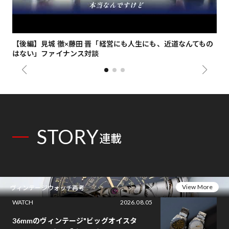
【後編】見城 徹×藤田 晋「経営にも人生にも、近道なんてもの
【
はない」ファイナンス対談
総
STORY
連載
View More
ヴィンテージウォッチ再考
WATCH
2026.08.05
36mmのヴィンテージ"ビッグオイスタ