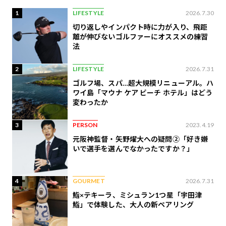
1
LIFESTYLE
2026.7.30
切り返しやインパクト時に力が入り、飛距
離が伸びないゴルファーにオススメの練習
法
2
LIFESTYLE
2026.7.31
ゴルフ場、スパ…超大規模リニューアル。ハ
ワイ島「マウナ ケア ビーチ ホテル」はどう
変わったか
3
PERSON
2023.4.19
元阪神監督・矢野燿大への疑問②「好き嫌
いで選手を選んでなかったですか？」
4
GOURMET
2026.7.31
鮨×テキーラ、ミシュラン1つ星「宇田津
鮨」で体験した、大人の新ペアリング