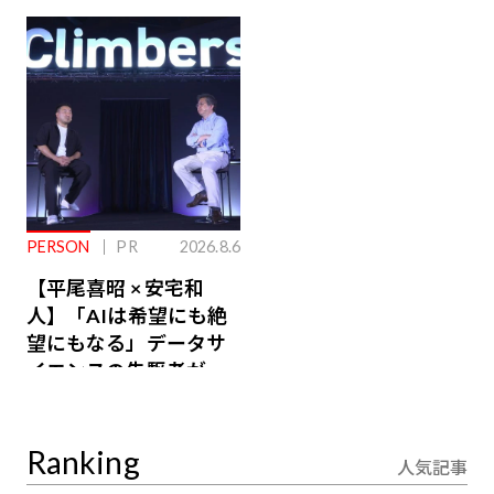
ジ会員特典あり】
が絶景、収益も得られ
るその仕組みとは
PERSON
PR
2026.8.6
【平尾喜昭 × 安宅和
人】「AIは希望にも絶
望にもなる」データサ
イエンスの先駆者が語
り合うAI時代の意思決
定
Ranking
人気記事