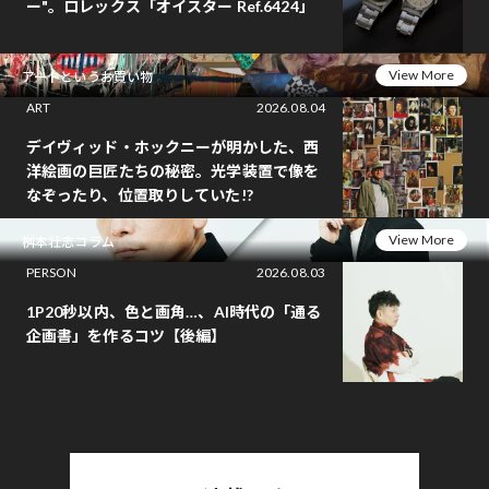
ー"。ロレックス「オイスター Ref.6424」
View More
アートというお買い物
ART
2026.08.04
デイヴィッド・ホックニーが明かした、西
洋絵画の巨匠たちの秘密。光学装置で像を
なぞったり、位置取りしていた!?
View More
桝本壮志コラム
PERSON
2026.08.03
1P20秒以内、色と画角…、AI時代の「通る
企画書」を作るコツ【後編】