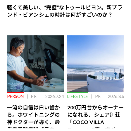
軽くて美しい、“完璧”なトゥールビヨン。新ブラ
ンド・ビアンシェの時計は何がすごいのか？
PERSON
PR
2026.7.24
LIFESTYLE
PR
2026.8.6
一流の自信は白い歯か
200万円台からオーナー
ら。ホワイトニングの
になれる、シェア別荘
神ドクターが導く、最
「COCO VILLA
先端予防歯科【ラウン
Owners」3選。すべて