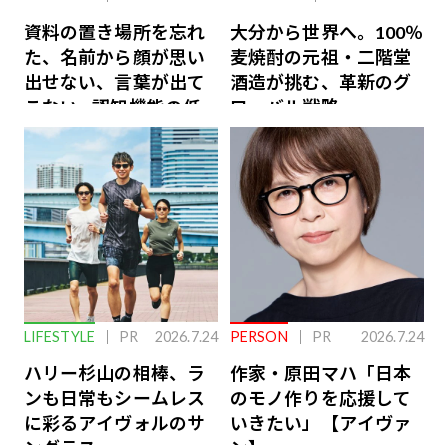
資料の置き場所を忘れ
大分から世界へ。100％
た、名前から顔が思い
麦焼酎の元祖・二階堂
出せない、言葉が出て
酒造が挑む、革新のグ
こない…認知機能の低
ローバル戦略
下を救う、脳のインナ
ーケアとは
LIFESTYLE
PR
2026.7.24
PERSON
PR
2026.7.24
ハリー杉山の相棒、ラ
作家・原田マハ「日本
ンも日常もシームレス
のモノ作りを応援して
に彩るアイヴォルのサ
いきたい」【アイヴァ