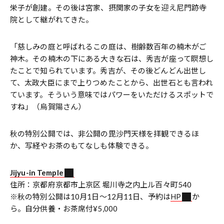
栄子が創建。その後は宮家、摂関家の子女を迎え尼門跡寺
院として継がれてきた。
「慈しみの庭と呼ばれるこの庭は、樹齢数百年の楠木がご
神木。その楠木の下にある大きな石は、秀吉が座って瞑想し
たことで知られています。秀吉が、その後どんどん出世し
て、太政大臣にまで上りつめたことから、出世石とも言われ
ています。そういう意味ではパワーをいただけるスポットで
すね」（烏賀陽さん）
秋の特別公開では、非公開の毘沙門天様を拝観できるほ
か、写経やお茶のもてなしも体験できる。
Jijyu-in Temple
住所：京都府京都市上京区 堀川寺之内上ル百々町540
※秋の特別公開は10月1日～12月11日、予約は
HP
か
ら。自分供養・お茶席付¥5,000