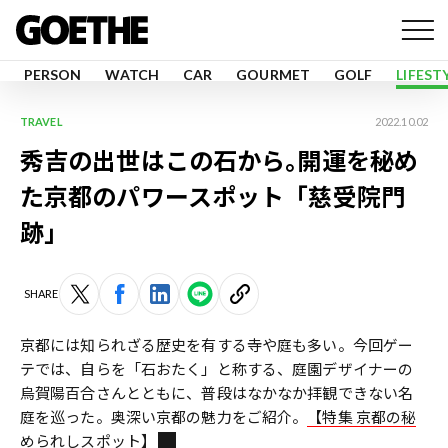
PERSON
WATCH
CAR
GOURMET
GOLF
LIFEST
TRAVEL
2022.10.02
秀吉の出世はこの石から｡開運を秘め
た京都のパワースポット「慈受院門
跡」
SHARE
京都には知られざる歴史を有する寺や庭も多い。今回ゲー
テでは、自らを「石おたく」と称する、庭園デザイナーの
烏賀陽百合さんとともに、普段はなかなか拝観できない名
庭を巡った。奥深い京都の魅力をご紹介。
【特集 京都の秘
められしスポット】