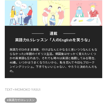
連載
英語力0.5レッスン「人のEnglishを笑うな」
英語力ゼロのまま渡英、行けばなんとかなると思いつつなんともな
らなかった2年間のイギリス生活。帰国後はせっかく覚えたいくつ
かの英単語も忘れ去り、それでも時々は英語と格闘してみる現在、
40歳。いつかはうまくなりたいから、恥を忍んで今日もブローク
ンイングリッシュ。下手でもいいじゃない、やろうと決めたんだも
の。
TEXT=MOMOKO YASUI
#英語力ゼロレッスン