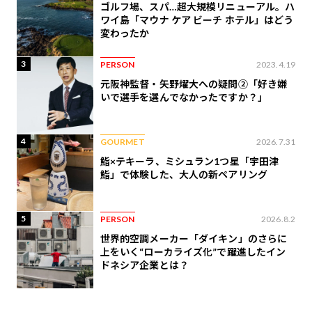
ゴルフ場、スパ…超大規模リニューアル。ハ
ワイ島「マウナ ケア ビーチ ホテル」はどう
変わったか
3
PERSON
2023.4.19
元阪神監督・矢野燿大への疑問②「好き嫌
いで選手を選んでなかったですか？」
4
GOURMET
2026.7.31
鮨×テキーラ、ミシュラン1つ星「宇田津
鮨」で体験した、大人の新ペアリング
5
PERSON
2026.8.2
世界的空調メーカー「ダイキン」のさらに
上をいく“ローカライズ化”で躍進したイン
ドネシア企業とは？