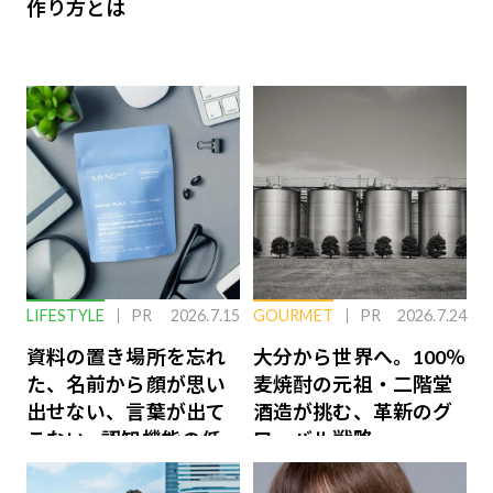
作り方とは
LIFESTYLE
PR
2026.7.15
GOURMET
PR
2026.7.24
資料の置き場所を忘れ
大分から世界へ。100％
た、名前から顔が思い
麦焼酎の元祖・二階堂
出せない、言葉が出て
酒造が挑む、革新のグ
こない…認知機能の低
ローバル戦略
下を救う、脳のインナ