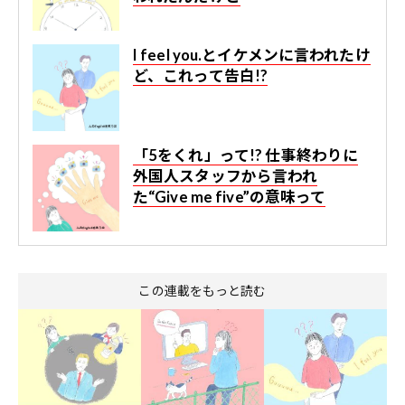
I feel you.とイケメンに言われたけ
ど、これって告白!?
「5をくれ」って!? 仕事終わりに
外国人スタッフから言われ
た“Give me five”の意味って
この連載をもっと読む