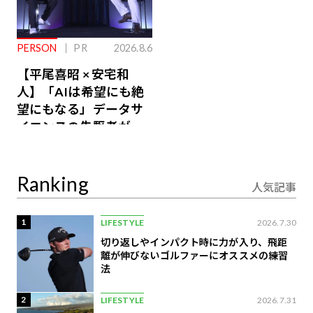
PERSON
PR
2026.8.6
【平尾喜昭 × 安宅和
人】「AIは希望にも絶
望にもなる」データサ
イエンスの先駆者が語
り合うAI時代の意思決
定
Ranking
人気記事
1
LIFESTYLE
2026.7.30
切り返しやインパクト時に力が入り、飛距
離が伸びないゴルファーにオススメの練習
法
2
LIFESTYLE
2026.7.31