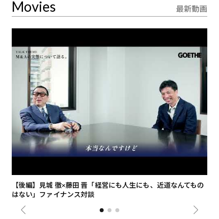
Movies
最新動画
【後編】見城 徹×藤田 晋「経営にも人生にも、近道なんてもの
【
はない」ファイナンス対談
総