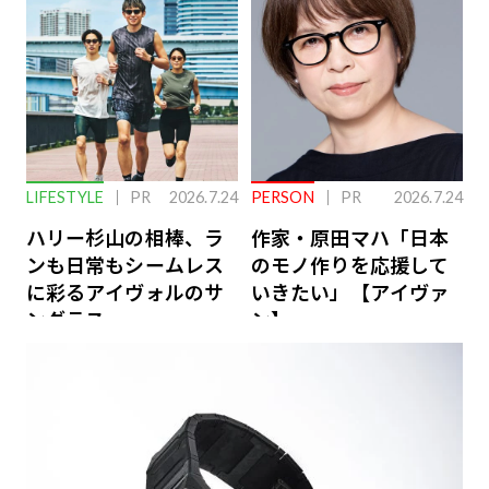
ーケアとは
LIFESTYLE
PR
2026.7.24
PERSON
PR
2026.7.24
ハリー杉山の相棒、ラ
作家・原田マハ「日本
ンも日常もシームレス
のモノ作りを応援して
に彩るアイヴォルのサ
いきたい」【アイヴァ
ングラス
ン】