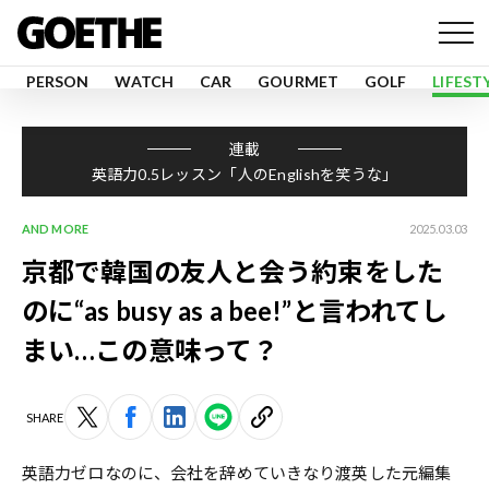
PERSON
WATCH
CAR
GOURMET
GOLF
LIFEST
連載
英語力0.5レッスン「人のEnglishを笑うな」
AND MORE
2025.03.03
京都で韓国の友人と会う約束をした
のに“as busy as a bee!”と言われてし
まい…この意味って？
SHARE
英語力ゼロなのに、会社を辞めていきなり渡英した元編集