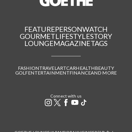
FEATURE
PERSON
WATCH
GOURMET
LIFESTYLE
STORY
LOUNGE
MAGAZINE
TAGS
FASHION
TRAVEL
ART
CAR
HEALTH
BEAUTY
GOLF
ENTERTAINMENT
FINANCE
AND MORE
Connect with us