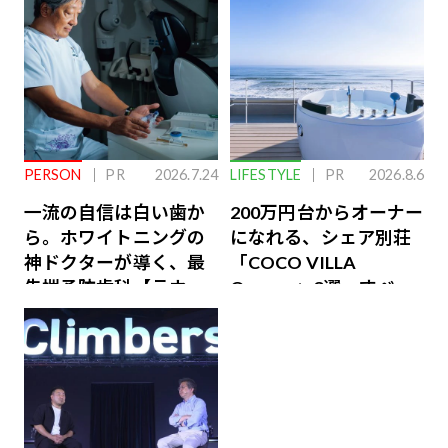
PERSON
PR
2026.7.24
LIFESTYLE
PR
2026.8.6
一流の自信は白い歯か
200万円台からオーナー
ら。ホワイトニングの
になれる、シェア別荘
神ドクターが導く、最
「COCO VILLA
先端予防歯科【ラウン
Owners」3選。すべて
ジ会員特典あり】
が絶景、収益も得られ
るその仕組みとは