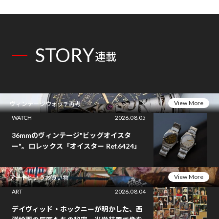
STORY
連載
View More
ヴィンテージウォッチ再考
WATCH
2026.08.05
36mmのヴィンテージ"ビッグオイスタ
ー"。ロレックス「オイスター Ref.6424」
View More
アートというお買い物
ART
2026.08.04
デイヴィッド・ホックニーが明かした、西