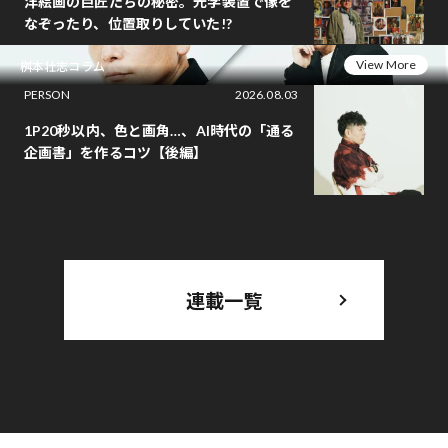
洋絵画の巨匠たちの秘密。光学装置で像を
なぞったり、位置取りしていた!?
View More
桝本壮志コラム
PERSON
2026.08.03
1P20秒以内、色と画角…、AI時代の「通る
企画書」を作るコツ【後編】
連載一覧