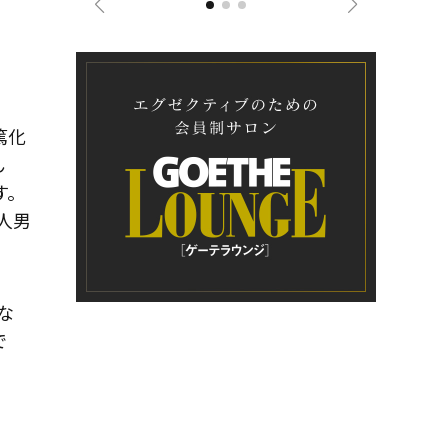
篤化
ん
す。
人男
な
で