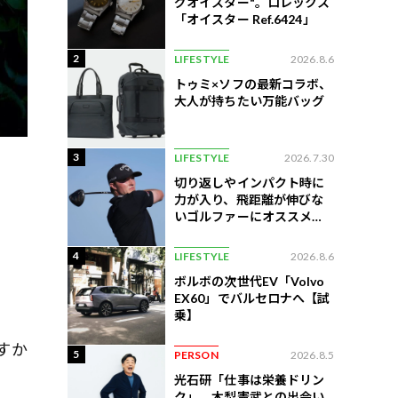
グオイスター"。ロレックス
「オイスター Ref.6424」
2
LIFESTYLE
2026.8.6
トゥミ×ソフの最新コラボ、
大人が持ちたい万能バッグ
3
LIFESTYLE
2026.7.30
切り返しやインパクト時に
力が入り、飛距離が伸びな
いゴルファーにオススメの
練習法
4
LIFESTYLE
2026.8.6
ボルボの次世代EV「Volvo
EX60」でバルセロナへ【試
乗】
すか
5
PERSON
2026.8.5
光石研「仕事は栄養ドリン
ク」。木梨憲武との出会い