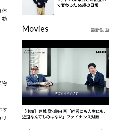
で変わった65歳の日常
身体
。動
Movies
最新動画
果物
下す
ごした、海最
【後編】見城 徹×藤田 晋「経営にも人生にも、
【ゲーテ9
近道なんてものはない」ファイナンス対談
ンタビュー
カリ
ジネス戦略