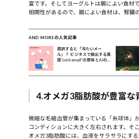
富です。そしてヨーグルトは腸によい食材
相関性があるので、腸によい食材は、腎臓
AND MOREの人気記事
直訳すると「冷たいメー
ル」？ ビジネスで頻出する英
語“cold email”の意味とAIの活
用法
4.オメガ3脂肪酸が豊富
微細な毛細血管が集まっている「糸球体」
コンディションに大きく左右されます。そ
オメガ3脂肪酸には、血液をサラサラにす