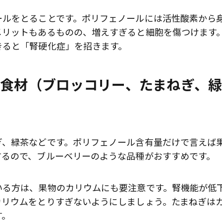
ールをとることです。ポリフェノールには活性酸素から
メリットもあるものの、増えすぎると細胞を傷つけます
きると「腎硬化症」を招きます。
な食材（ブロッコリー、たまねぎ、緑
ぎ、緑茶などです。ポリフェノール含有量だけで言えば
するので、ブルーベリーのような品種がおすすめです。
いる方は、果物のカリウムにも要注意です。腎機能が低
歌舞伎俳優・尾上右近が休息を過
前列ホテル「UMITO 熱海 別邸」
カリウムをとりすぎないようにしましょう。たまねぎは
す。