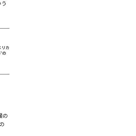
いう
メリカ
5”の
臓の
の