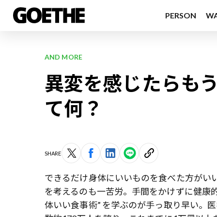
PERSON
W
AND MORE
異変を感じたらも
て何？
SHARE
できるだけ身体にいいものを食べた方がい
を考えるのも一苦労。手間をかけずに健康
体いい食事術” を学ぶのが手っ取り早い。医