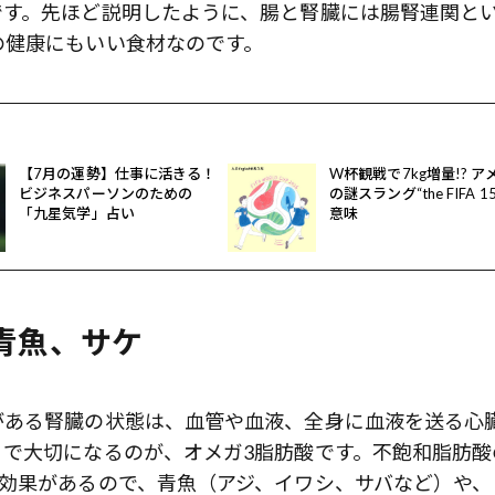
です。先ほど説明したように、腸と腎臓には腸腎連関と
の健康にもいい食材なのです。
【7月の運勢】仕事に活きる！
W杯観戦で7kg増量!? ア
ビジネスパーソンのための
の謎スラング“the FIFA 1
「九星気学」占い
意味
な青魚、サケ
がある腎臓の状態は、血管や血液、全身に血液を送る心
こで大切になるのが、オメガ3脂肪酸です。不飽和脂肪酸
る効果があるので、青魚（アジ、イワシ、サバなど）や、