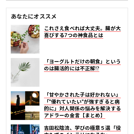
あなたにオススメ
これさえ食べれば大丈夫。腸が大
喜びする7つの神食品とは
「ヨーグルトだけの朝食」という
のは腸活的には不正解!?
「甘やかされた子は好かれない」
「”優れていたい”が強すぎると病
的に」対人関係の悩みを解決する
アドラーの金言【まとめ】
吉田松陰流、学びの極意５選「役