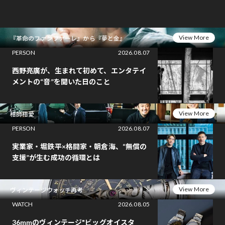
View More
『革命のファンファーレ』から『夢と金』
PERSON
2026.08.07
西野亮廣が、生まれて初めて、エンタテイ
メントの“音”を聞いた日のこと
View More
相師相愛
PERSON
2026.08.07
実業家・堀鉄平×格闘家・朝倉海、“無償の
支援”が生む成功の循環とは
View More
ヴィンテージウォッチ再考
WATCH
2026.08.05
36mmのヴィンテージ"ビッグオイスタ