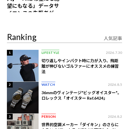
望にもなる」データサ
イエンスの先駆者が語
り合うAI時代の意思決
定
Ranking
人気記事
1
LIFESTYLE
2026.7.30
切り返しやインパクト時に力が入り、飛距
離が伸びないゴルファーにオススメの練習
法
2
WATCH
2026.8.5
36mmのヴィンテージ"ビッグオイスター"。
ロレックス「オイスター Ref.6424」
3
PERSON
2026.8.2
世界的空調メーカー「ダイキン」のさらに