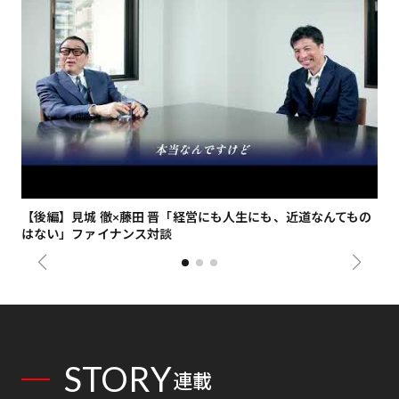
【後編】見城 徹×藤田 晋「経営にも人生にも、近道なんてもの
【
はない」ファイナンス対談
総
STORY
連載