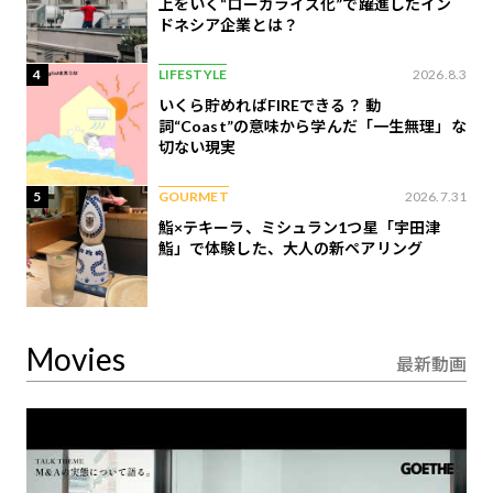
上をいく“ローカライズ化”で躍進したイン
ドネシア企業とは？
4
LIFESTYLE
2026.8.3
いくら貯めればFIREできる？ 動
詞“Coast”の意味から学んだ「一生無理」な
切ない現実
5
GOURMET
2026.7.31
鮨×テキーラ、ミシュラン1つ星「宇田津
鮨」で体験した、大人の新ペアリング
Movies
最新動画