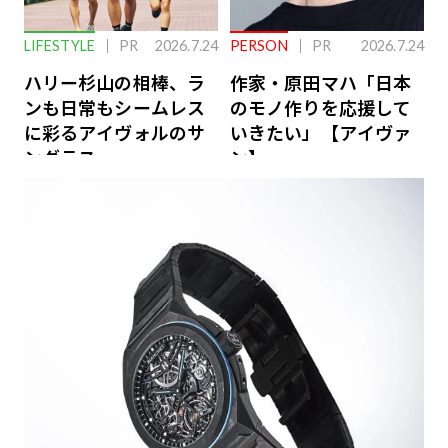
LIFESTYLE
PR
2026.7.24
PERSON
PR
2026.7.24
ハリー杉山の相棒、ラ
作家・原田マハ「日本
ンも日常もシームレス
のモノ作りを応援して
に彩るアイヴォルのサ
いきたい」【アイヴァ
ングラス
ン】