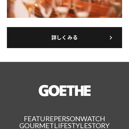
詳しくみる
FEATURE
PERSON
WATCH
GOURMET
LIFESTYLE
STORY