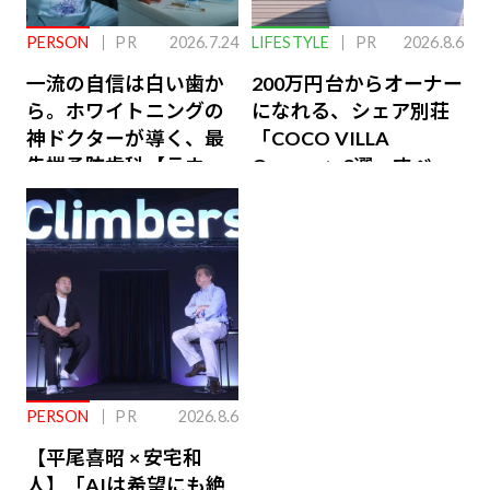
PERSON
PR
2026.7.24
LIFESTYLE
PR
2026.8.6
一流の自信は白い歯か
200万円台からオーナー
ら。ホワイトニングの
になれる、シェア別荘
神ドクターが導く、最
「COCO VILLA
先端予防歯科【ラウン
Owners」3選。すべて
ジ会員特典あり】
が絶景、収益も得られ
るその仕組みとは
PERSON
PR
2026.8.6
【平尾喜昭 × 安宅和
人】「AIは希望にも絶