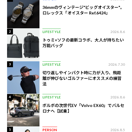
36mmのヴィンテージ"ビッグオイスター"。
ロレックス「オイスター Ref.6424」
2
LIFESTYLE
2026.8.6
トゥミ×ソフの最新コラボ、大人が持ちたい
万能バッグ
3
LIFESTYLE
2026.7.30
切り返しやインパクト時に力が入り、飛距
離が伸びないゴルファーにオススメの練習
法
4
LIFESTYLE
2026.8.6
ボルボの次世代EV「Volvo EX60」でバルセ
ロナへ【試乗】
5
PERSON
2026.8.5