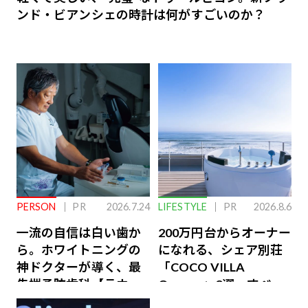
ンド・ビアンシェの時計は何がすごいのか？
PERSON
PR
2026.7.24
LIFESTYLE
PR
2026.8.6
一流の自信は白い歯か
200万円台からオーナー
ら。ホワイトニングの
になれる、シェア別荘
神ドクターが導く、最
「COCO VILLA
先端予防歯科【ラウン
Owners」3選。すべて
ジ会員特典あり】
が絶景、収益も得られ