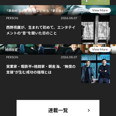
View More
『革命のファンファーレ』から『夢と金』
PERSON
2026.08.07
西野亮廣が、生まれて初めて、エンタテイ
メントの“音”を聞いた日のこと
View More
相師相愛
PERSON
2026.08.07
実業家・堀鉄平×格闘家・朝倉海、“無償の
支援”が生む成功の循環とは
連載一覧