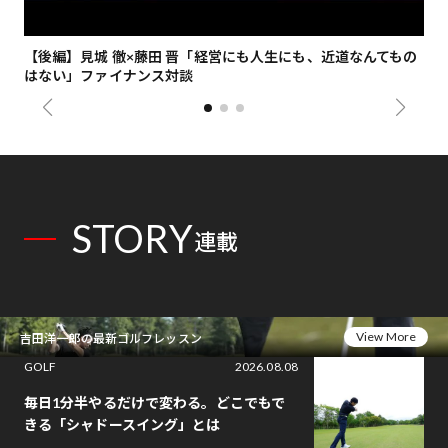
【後編】見城 徹×藤田 晋「経営にも人生にも、近道なんてもの
【
はない」ファイナンス対談
総
STORY
連載
View More
吉田洋一郎の最新ゴルフレッスン
GOLF
2026.08.08
毎日1分半やるだけで変わる。どこでもで
きる「シャドースイング」とは