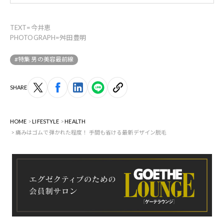
TEXT=今井恵
PHOTOGRAPH=舛田豊明
#特集 男の美容最前線
SHARE
HOME
LIFESTYLE
HEALTH
痛みはゴムで弾かれた程度！ 手間も省ける最新デザイン脱毛