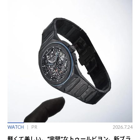
WATCH
PR
2026.7.24
軽くて美しい、“完璧”なトゥールビヨン。新ブラ