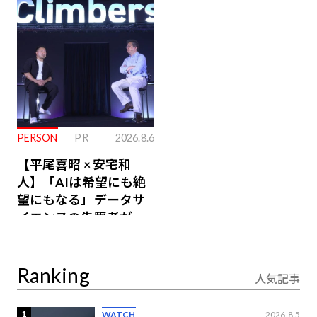
るその仕組みとは
PERSON
PR
2026.8.6
【平尾喜昭 × 安宅和
人】「AIは希望にも絶
望にもなる」データサ
イエンスの先駆者が語
り合うAI時代の意思決
定
Ranking
人気記事
1
WATCH
2026.8.5