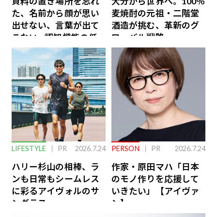
資料の置き場所を忘れ
大分から世界へ。100％
た、名前から顔が思い
麦焼酎の元祖・二階堂
出せない、言葉が出て
酒造が挑む、革新のグ
こない…認知機能の低
ローバル戦略
下を救う、脳のインナ
ーケアとは
LIFESTYLE
PR
2026.7.24
PERSON
PR
2026.7.24
ハリー杉山の相棒、ラ
作家・原田マハ「日本
ンも日常もシームレス
のモノ作りを応援して
に彩るアイヴォルのサ
いきたい」【アイヴァ
ングラス
ン】