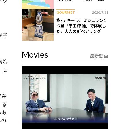
ィッ
ない現実
5
GOURMET
2026.7.31
鮨×テキーラ、ミシュラン1
つ星「宇田津 鮨」で体験し
に
た、大人の新ペアリング
が子
Movies
最新動画
病院
。し
存在
する
もあ
もの