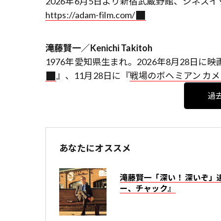
2026年6月5日より新宿武蔵野館、シネス
https://adam-film.com/
滝藤賢一／Kenichi Takitoh
1976年愛知県生まれ。2026年8月28日に映
』、11月28日に『
戦場のボヘミアン カメ
過
あなたにオススメ
滝藤賢一「深い！ 深いぞ
ー、チャック』