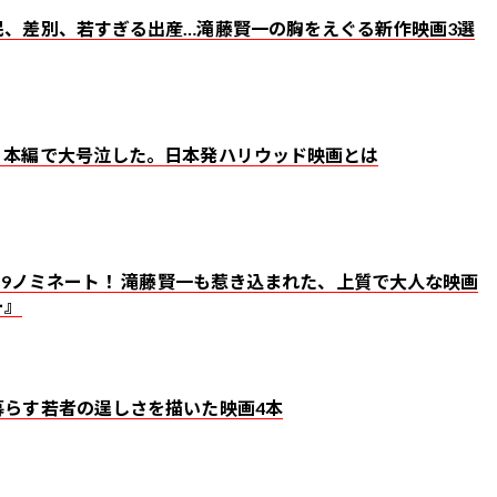
民、差別、若すぎる出産…滝藤賢一の胸をえぐる新作映画3選
、本編で大号泣した。日本発ハリウッド映画とは
門 9ノミネート！ 滝藤賢一も惹き込まれた、上質で大人な映画
ー』
暮らす若者の逞しさを描いた映画4本