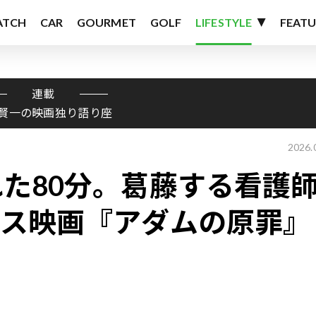
ATCH
CAR
GOURMET
GOLF
LIFESTYLE
FEATU
連載
賢一の映画独り語り座
2026.
た80分。葛藤する看護
ンス映画『アダムの原罪』