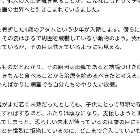
か。他人の人生を覗き見ることが、こんなにもドラマテ
映画の世界へと引きこまれていきました。
を骨折した4歳のアダムという少年が入院します。傍ら
。その姿はまるで周囲を威嚇している小動物のよう。我
せているが、その目は怯えているようにも見える。
るものだとわかり、その原因は母親であると結論づけた
、きちんと食べることから治療を始めるべきだと考える
わんばかりに病室でも自分たちのやりたい放題。
親がまだ若く未熟だったとしても、子供にとって母親の
とすればするほど、ふたりは頑なになり、支援しようと
してしまうと、恐ろしい未来が待っているのは誰の目に
ことを猛烈に拒絶しているのに、どこまで介入していい