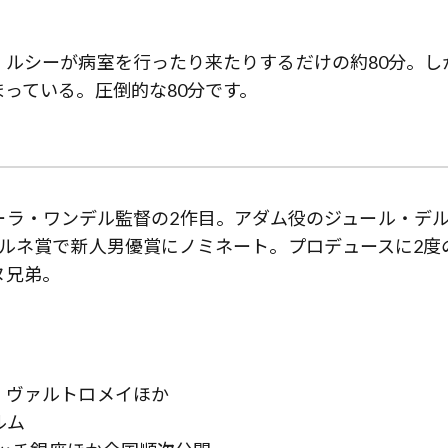
歌舞伎俳優・尾上右近が休息を過
前列ホテル「UMITO 熱海 別邸」
ルシーが病室を行ったり来たりするだけの約80分。し
っている。圧倒的な80分です。
たローラ・ワンデル監督の2作目。アダム役のジュール・デ
ルネ賞で新人男優賞にノミネート。プロデュースに2度
ヌ兄弟。
・ヴァルトロメイほか
ルム