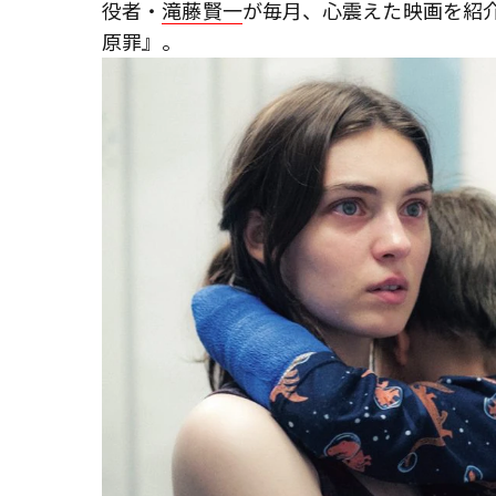
役者・
滝藤賢一
が毎月、心震えた映画を紹介
原罪』。