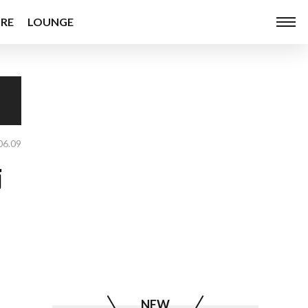
RE
LOUNGE
06.09
師
NEW