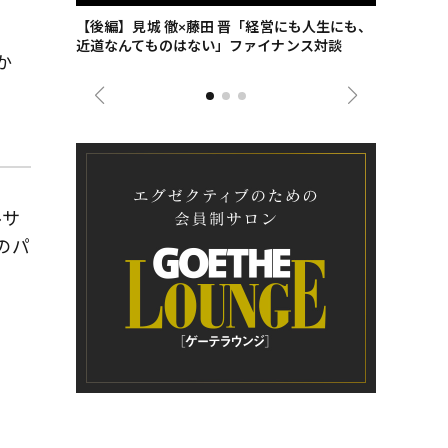
ごした、海最
【後編】見城 徹×藤田 晋「経営にも人生にも、
【ゲーテ9
近道なんてものはない」ファイナンス対談
ンタビュー
か
ジネス戦略
ルサ
のパ