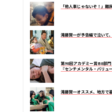
「他人事じゃないぞ！」難
滝藤賢一が予告編で泣いて
第98回アカデミー賞®8部
『センチメンタル・バリュ
滝藤賢一オススメ、地方で