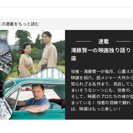
この連載をもっと読む
連載
滝藤賢一の映画独り語り
座
役者・滝藤賢一が毎月、心震え
映画を紹介。超メジャー大作か
知られざる名作まで、見逃して
まいそうなシーンにも、役者の
そして、映画のプロたちの魂が
まっている！ 役者の目線で観れ
ば、映画はもっと楽しい！