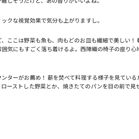
が難しそうだけど、あの香りがいいよね。
ィックな視覚効果で気分も上がりますし。
、ここは野菜も魚も、肉もどのお皿も繊細で美しい！ 
雰囲気にもすごく落ち着けるよ。西陣織の椅子の座り心
ンターがお薦め！ 薪を焚べて料理する様子を見ている
りローストした野菜とか、焼きたてのパンを目の前で見
歌舞伎俳優・尾上右近が休息を過