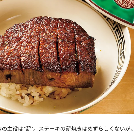
店の主役は”薪”。ステーキの薪焼きはめずらしくないが