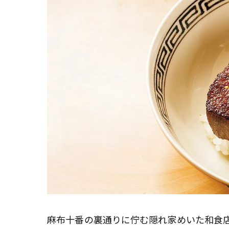
――麻布十番の裏通りに佇む隠れ家めいた和食