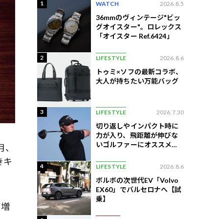
1
WATCH
2026.8.5
36mmのヴィンテージ"ビッ
グオイスター"。ロレックス
「オイスター Ref.6424」
2
LIFESTYLE
2026.8.6
トゥミ×ソフの最新コラボ、
大人が持ちたい万能バッグ
3
LIFESTYLE
2026.7.30
切り返しやインパクト時に
力が入り、飛距離が伸びな
いゴルファーにオススメの
月、
練習法
きキ
4
LIFESTYLE
2026.8.6
ボルボの次世代EV「Volvo
EX60」でバルセロナへ【試
乗】
が増