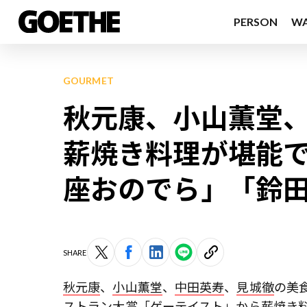
PERSON
W
GOURMET
秋元康、小山薫堂
薪焼き料理が堪能で
座おのでら」「鈴
SHARE
秋元康
、
小山薫堂
、
中田英寿
、
見城徹
の美
ストラン大賞「ゲーテイスト」から薪焼き料理