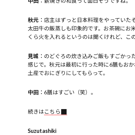
中田
：薪焼きの和食って面白そうですね。
秋元
：店主はずっと日本料理をやっていた
太田牛の飯蒸しも印象的です。お茶碗にお
くら火を入れるというのは聞くけれど、こ
見城
：のどぐろの炊き込みご飯もすごかっ
感じで。秋元は最初に行った時に6膳もお
土産でおにぎりにしてもらって。
中田
：6膳はすごい（笑）。
続きは
こちら
Suzutashiki