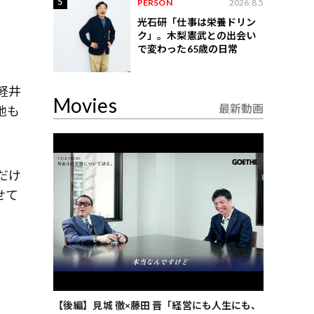
5
PERSON
2026.8.5
光石研「仕事は栄養ドリン
ク」。木梨憲武との出会い
で変わった65歳の日常
軽井
Movies
最新動画
地も
だけ
せて
ごした、海最
【後編】見城 徹×藤田 晋「経営にも人生にも、
【ゲーテ9