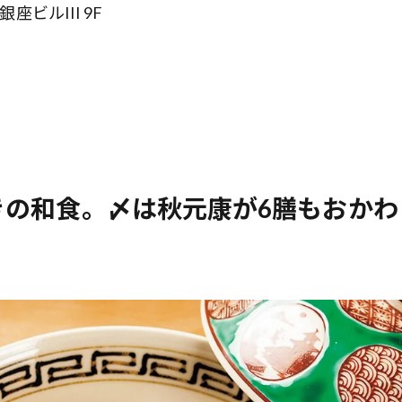
前列ホテル「UMITO 熱海 別邸」
座ビルIII 9F
きの和食。〆は秋元康が6膳もおかわ