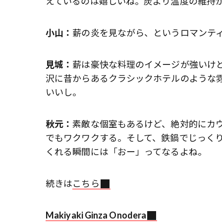
えているのは嬉しいね。炭より温度の維持
小山：
薪の炎を見ながら、というロマンテ
見城：
薪は豪快な料理のイメージが強いけど
沢に昔からあるクラシックホテルのような
いいし。
秋元：
素敵な個室もあるけど、絶対的にカウ
でもワクワクする。そして、鉄鍋でじっく
くれる瞬間には「おー」ってなるよね。
続きは
こちら
Makiyaki Ginza Onodera