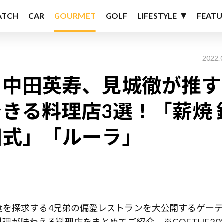
ATCH
CAR
GOURMET
GOLF
LIFESTYLE
FEATU
2022.
、中田英寿、見城徹が推す
きる料理店3選！「薪焼 
田式」「ルーラ」
食を探求する4兄弟の偏愛レストランを大公開するゲー
が味わえる料理店をまとめてご紹介。※GOETHE202